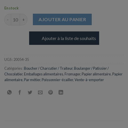
En stock
quantité de Bobine de Papier Kraft Blanchi - 35cm
AJOUTER AU PANIER
Ajouter à la liste de souhaits
UGS :
20054-35
Catégories :
Boucher / Charcutier / Traiteur
,
Boulanger / Patissier /
Chocolatier
,
Emballages alimentaires
,
Fromager
,
Papier alimentaire
,
Papier
alimentaire
,
Par métier
,
Poissonnier-écailler
,
Vente-à-emporter