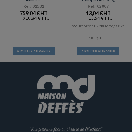
Réf: 01501
Réf: 02007
759,04
€
13,04
€
910,84
€
15,64
€
PAQUET DE 250 UNITÉS SOIT
0,05
€
/BARQUETTES
AJOUTER AU PANIER
AJOUTER AU PANIER
"Rue piétonne face au théâtre de l'Archipel".