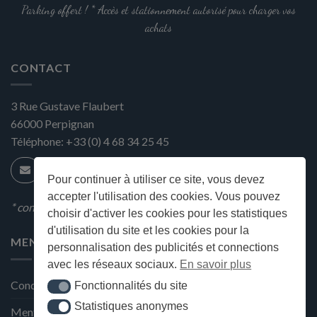
Parking offert ! * Accès et stationnement autorisé pour charger vos
achats
CONTACT
3 Rue Gustave Flaubert
66000
Perpignan
Téléphone:
+33 (0) 4 68 34 25 45
Pour continuer à utiliser ce site, vous devez
accepter l'utilisation des cookies. Vous pouvez
* condition en magasin
choisir d'activer les cookies pour les statistiques
d'utilisation du site et les cookies pour la
MENU
personnalisation des publicités et connections
avec les réseaux sociaux.
En savoir plus
Conditions générales de ventes
Fonctionnalités du site
Fonctionnalités du site
Statistiques anonymes
Statistiques anonymes
Mentions Légales et Politique de confidentialité