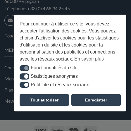
66000
Perpignan
Téléphone:
+33 (0) 4 68 34 25 45
Pour continuer à utiliser ce site, vous devez
accepter l'utilisation des cookies. Vous pouvez
* condition en magasin
choisir d'activer les cookies pour les statistiques
d'utilisation du site et les cookies pour la
MENU
personnalisation des publicités et connections
avec les réseaux sociaux.
En savoir plus
Conditions générales de ventes
Fonctionnalités du site
Fonctionnalités du site
Statistiques anonymes
Statistiques anonymes
Mentions Légales et Politique de confidentialité
Publicité et réseaux sociaux
Publicité et réseaux sociaux
Plan du site
Tout autoriser
Enregistrer
Newsletter de la Maison Deffès