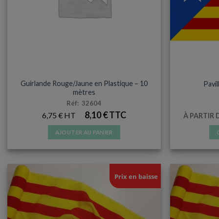
sur
la
page
du
produit
ACCESSOIRES ET SUPPORTERS
PAVI
Guirlande Rouge/Jaune en Plastique – 10
Pavi
mètres
Réf: 32604
8,10
€
6,75
€
À PARTIR 
AJOUTER AU PANIER
Prix en baisse