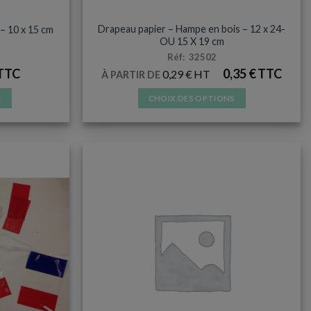
TERS
DRAPEAU HAMPE BOIS
Drapeau papier – Hampe en bois – 12 x 24-
– 10 x 15 cm
OU 15 X 19 cm
Réf: 32502
0,35
€
0,29
€
À PARTIR DE
R
CHOIX DES OPTIONS
Ce
produit
a
plusieurs
variations.
Les
options
peuvent
être
choisies
sur
la
page