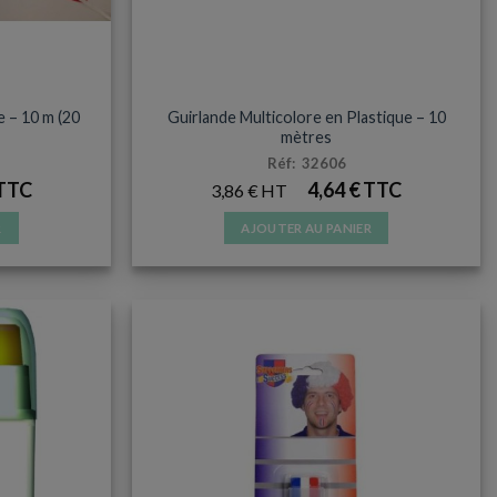
du
produit
TERS
ACCESSOIRES ET SUPPORTERS
e – 10 m (20
Guirlande Multicolore en Plastique – 10
mètres
Réf: 32606
4,64
€
3,86
€
R
AJOUTER AU PANIER