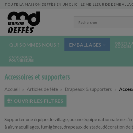
Skip
TOUTE LA MAISON DEFFÈS EN UN CLIC ! LE MEILLEUR DE L'EMBALLAG
to
content
OBJETS PU
QUI SOMMES NOUS ?
EMBALLAGES
GOODIES
CATALOGUES
FOURNISSEURS
Accessoires et supporters
Accueil
»
Articles de fête
»
Drapeaux & supporters
»
Acces
OUVRIR LES FILTRES
Supporter une équipe de village, ou une équipe nationnale ne s’
à air, maquillages, fumigènes, drapeaux de stade, décoration de 