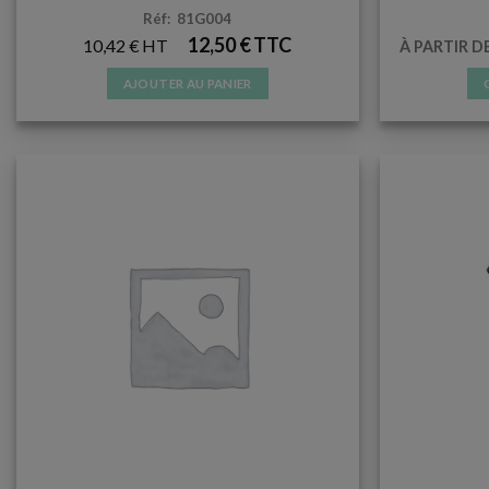
Réf: 81G004
12,50
€
10,42
€
À PARTIR D
AJOUTER AU PANIER