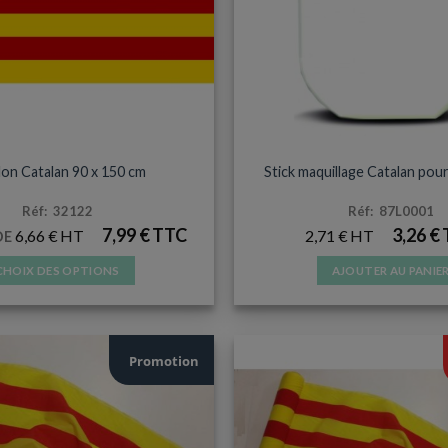
LLON POUR MAT OU FAÇADE
ACCESSOIRES ET SUPPOR
llon Catalan 90 x 150 cm
Stick maquillage Catalan pou
Réf: 32122
Réf: 87L0001
7,99
€
3,26
€
6,66
€
2,71
€
DE
CHOIX DES OPTIONS
AJOUTER AU PANIE
Ce
produit
a
Promotion
plusieurs
variations.
Les
options