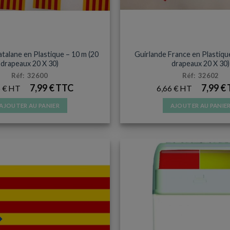
ESSOIRES ET SUPPORTERS
ACCESSOIRES ET SUPPOR
talane en Plastique – 10 m (20
Guirlande France en Plastiqu
drapeaux 20 X 30)
drapeaux 20 X 30)
Réf: 32600
Réf: 32602
7,99
€
7,99
€
6
€
6,66
€
AJOUTER AU PANIER
AJOUTER AU PANIE