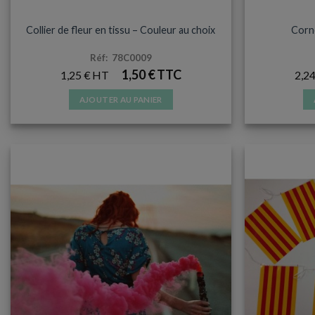
ACCESSOIRES DE DÉGUISEMENTS
ACC
Collier de fleur en tissu – Couleur au choix
Corne
Réf: 78C0009
1,50
€
1,25
€
2,2
AJOUTER AU PANIER