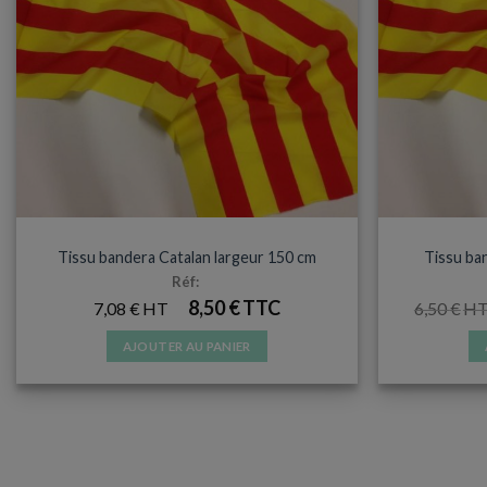
TISSU BANDERA
Tissu bandera Catalan largeur 150 cm
Tissu ba
Réf:
8,50
€
7,08
€
6,50
€
AJOUTER AU PANIER