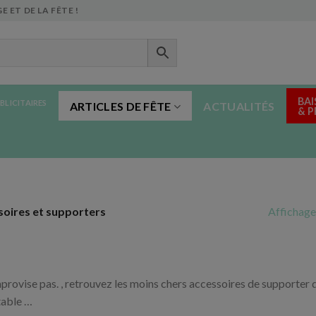
E ET DE LA FÊTE !
BAI
BLICITAIRES
ARTICLES DE FÊTE
ACTUALITÉS
& 
Affichage
soires et supporters
improvise pas. , retrouvez les moins chers accessoires de supporte
table …