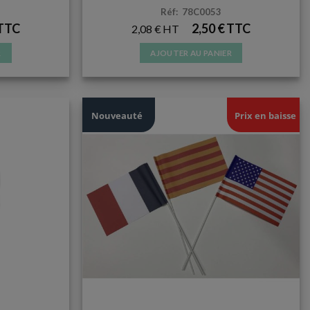
Réf: 78C0053
2,50
€
2,08
€
R
AJOUTER AU PANIER
Nouveauté
Prix en baisse