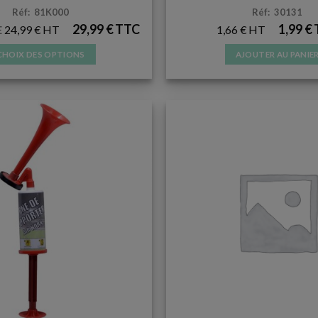
Réf: 81K000
Réf: 30131
29,99
€
1,99
€
24,99
€
1,66
€
E
CHOIX DES OPTIONS
AJOUTER AU PANIE
Ce
produit
a
plusieurs
variations.
Les
options
peuvent
être
choisies
sur
la
page
du
produit