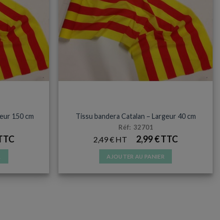
TISSU BANDERA
geur 150 cm
Tissu bandera Catalan – Largeur 40 cm
Réf: 32701
2,99
€
2,49
€
R
AJOUTER AU PANIER