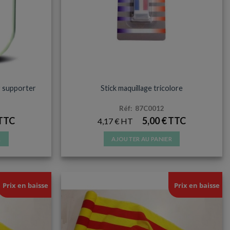
TERS
ACCESSOIRES ET SUPPORTERS
r supporter
Stick maquillage tricolore
Réf: 87C0012
5,00
€
4,17
€
R
AJOUTER AU PANIER
Prix en baisse
Prix en baisse