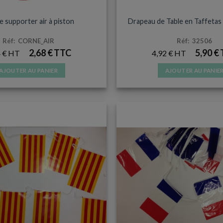
ESSOIRES ET SUPPORTERS
ACCESSOIRES ET SUPPOR
 supporter air à piston
Drapeau de Table en Taffetas 
Réf: CORNE_AIR
Réf: 32506
2,68
€
5,90
€
4
€
4,92
€
AJOUTER AU PANIER
AJOUTER AU PANIE