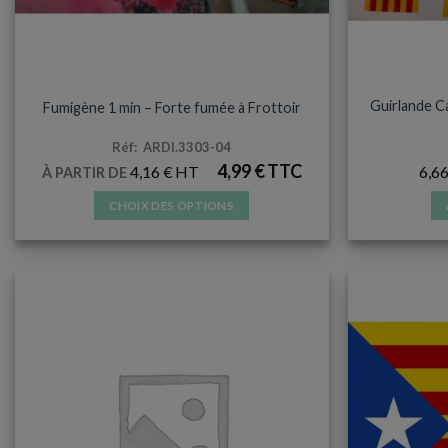
PETITE PYROTECHNIE
ACC
Guirlande Ca
Fumigène 1 min – Forte fumée à Frottoir
Réf: ARDI.3303-04
4,99
€
4,16
€
6,6
À PARTIR DE
CHOIX DES OPTIONS
Ce
produit
a
plusieurs
variations.
Les
options
peuvent
être
choisies