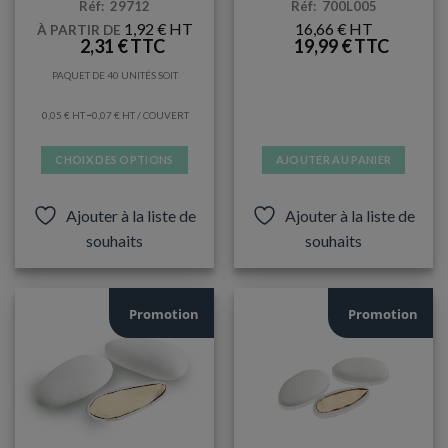
Réf: 29712
Réf: 700L005
1,92
€
16,66
€
À PARTIR DE
2,31
€
19,99
€
PAQUET DE 40 UNITÉS SOIT
–
0,05
€
0,07
€
/ COUVERT
CHOIX DES OPTIONS
AJOUTER AU PANIER
Ce
produit
Ajouter à la liste de
Ajouter à la liste de
a
souhaits
souhaits
plusieurs
variations.
Les
options
Promotion
Promotion
peuvent
être
choisies
sur
la
page