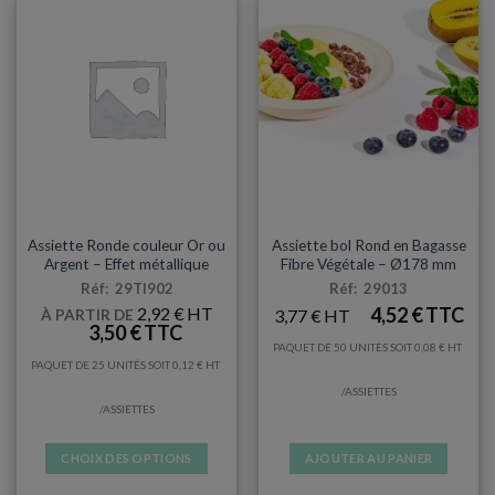
options
peuvent
être
choisies
sur
la
page
du
produit
ARTICLES DE FÊTE
ASSIETTES
Assiette Ronde couleur Or ou
Assiette bol Rond en Bagasse
Argent – Effet métallique
Fibre Végétale – Ø178 mm
Réf: 29TI902
Réf: 29013
2,92
€
4,52
€
3,77
€
À PARTIR DE
3,50
€
PAQUET DE 50 UNITÉS SOIT
0,08
€
PAQUET DE 25 UNITÉS SOIT
0,12
€
/ASSIETTES
/ASSIETTES
CHOIX DES OPTIONS
AJOUTER AU PANIER
Ce