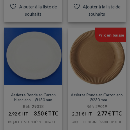
produit
Ajouter à la liste de
Ajouter à la liste de
a
souhaits
souhaits
plusieurs
variations.
Les
options
Prix en baisse
peuvent
être
choisies
sur
la
page
du
produit
ASSIETTES
ASSIETTES
Assiette Ronde en Carton
Assiette Ronde en Carton eco
blanc eco – Ø180 mm
– Ø230 mm
Réf: 29018
Réf: 29019
3,50
€
2,77
€
2,92
€
2,31
€
PAQUET DE 50 UNITÉS SOIT
0,06
€
PAQUET DE 50 UNITÉS SOIT
0,05
€