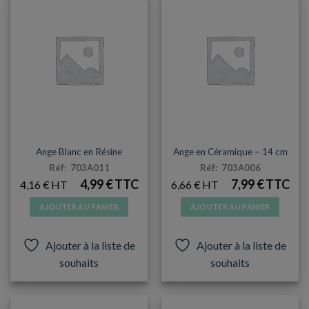
options
options
peuvent
peuvent
être
être
choisies
choisies
sur
sur
la
la
page
page
du
du
produit
produit
BAPTÊME
BAPTÊME
Ange Blanc en Résine
Ange en Céramique – 14 cm
Réf: 703A011
Réf: 703A006
4,99
€
7,99
€
4,16
€
6,66
€
AJOUTER AU PANIER
AJOUTER AU PANIER
Ajouter à la liste de
Ajouter à la liste de
souhaits
souhaits