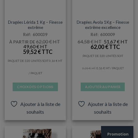
du
produit
ARTICLES DE FÊTE
DRAGÉES / CONTENANTS
Dragées Lérida 1 Kg – Finesse
Dragées Avola 1Kg – Finesse
extrême
extrême excellence
Réf: 600039
Réf: 600009
LE
LE
62,00
€
64,58
€
51,67
€
À PARTIR DE
PRIX
PRIX
LE
LE
49,60
€
62,00
€
INITIAL
ACT
PRIX
PRIX
59,52
€
ÉTAIT :
EST :
INITIAL
ACTUEL
PAQUET DE 320 UNITÉS SOIT
64,58 €.
51,67
ÉTAIT :
EST :
PAQUET DE 320 UNITÉS SOIT
0,16
€
62,00 €.
49,60 €.
0,20
€
0,16
€
/ PAQUET
/ PAQUET
CHOIX DES OPTIONS
AJOUTER AU PANIER
Ce
produit
Ajouter à la liste de
Ajouter à la liste de
a
souhaits
souhaits
plusieurs
variations.
Les
options
Promotion