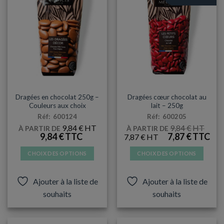
peuvent
être
choisies
sur
la
page
du
produit
DRAGÉES / CONTENANTS
DRAGÉES / CONTENANTS
Dragées en chocolat 250g –
Dragées cœur chocolat au
Couleurs aux choix
lait – 250g
Réf: 600124
Réf: 600205
9,84
€
9,84
€
À PARTIR DE
À PARTIR DE
LE
LE
9,84
€
7,87
€
7,87
€
PRIX
PRIX
INITIAL
ACTUEL
CHOIX DES OPTIONS
CHOIX DES OPTIONS
ÉTAIT :
EST :
9,84 €.
7,87 €.
Ce
Ce
produit
produit
Ajouter à la liste de
Ajouter à la liste de
a
a
souhaits
souhaits
plusieurs
plusieurs
variations.
variations.
Les
Les