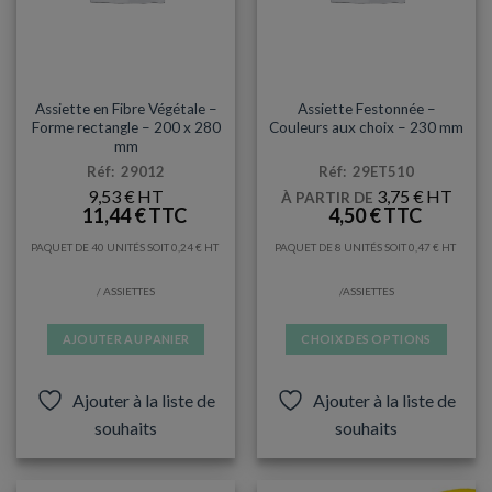
ASSIETTES
ANNIVERSAIRES & FÊTES
Assiette en Fibre Végétale –
Assiette Festonnée –
Forme rectangle – 200 x 280
Couleurs aux choix – 230 mm
mm
Réf: 29012
Réf: 29ET510
9,53
€
3,75
€
À PARTIR DE
11,44
€
4,50
€
PAQUET DE 40 UNITÉS SOIT
0,24
€
PAQUET DE 8 UNITÉS SOIT
0,47
€
/ ASSIETTES
/ASSIETTES
AJOUTER AU PANIER
CHOIX DES OPTIONS
Ce
produit
Ajouter à la liste de
Ajouter à la liste de
a
souhaits
souhaits
plusieurs
variations.
Les