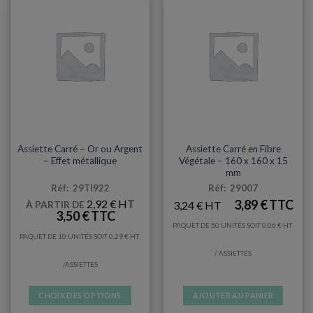
ARTICLES DE FÊTE
ASSIETTES
Assiette Carré – Or ou Argent
Assiette Carré en Fibre
– Effet métallique
Végétale – 160 x 160 x 15
mm
Réf: 29TI922
Réf: 29007
2,92
€
3,89
€
3,24
€
À PARTIR DE
3,50
€
PAQUET DE 50 UNITÉS SOIT
0,06
€
PAQUET DE 10 UNITÉS SOIT
0,29
€
/ ASSIETTES
/ASSIETTES
CHOIX DES OPTIONS
AJOUTER AU PANIER
Ce