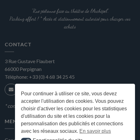
"Rue piétonne face au théâtre de l'Archipel".
Parking offert ! * Accès et stationnement autorisé pour charger vos
achats
CONTACT
3 Rue Gustave Flaubert
66000
Perpignan
Téléphone:
+33 (0) 4 68 34 25 45
Pour continuer à utiliser ce site, vous devez
accepter l'utilisation des cookies. Vous pouvez
* condition en magasin
choisir d'activer les cookies pour les statistiques
d'utilisation du site et les cookies pour la
MENU
personnalisation des publicités et connections
avec les réseaux sociaux.
En savoir plus
Conditions générales de ventes