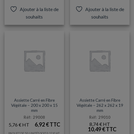
produit
Ajouter à la liste de
Ajouter à la liste de
a
souhaits
souhaits
plusieurs
variations.
Les
options
peuvent
être
choisies
sur
la
page
du
produit
ASSIETTES
ASSIETTES
Assiette Carré en Fibre
Assiette Carré en Fibre
Végétale – 200 x 200 x 15
Végétale – 262 x 262 x 19
mm
mm
Réf: 29008
Réf: 29010
6,92
€
8,74
€
5,76
€
10,49
€
PAQUET DE 50 UNITÉS SOIT
0,12
€