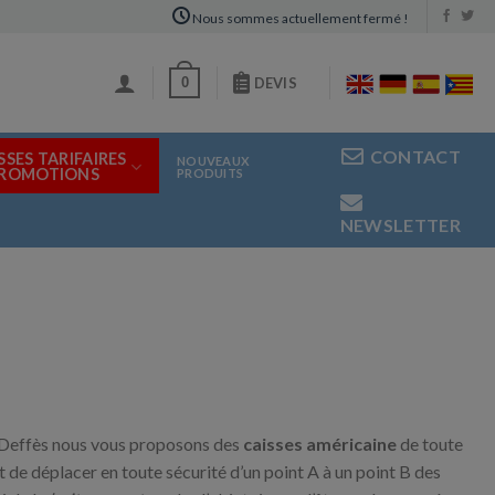
Nous sommes actuellement fermé !
0
DEVIS
CONTACT
SSES TARIFAIRES
NOUVEAUX
PROMOTIONS
PRODUITS
NEWSLETTER
 Deffès nous vous proposons des
caisses américaine
de toute
t de déplacer en toute sécurité d’un point A à un point B des