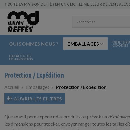
Skip
TOUTE LA MAISON DEFFÈS EN UN CLIC ! LE MEILLEUR DE L'EMBALLAG
to
content
OBJETS PU
QUI SOMMES NOUS ?
EMBALLAGES
GOODIES
CATALOGUES
FOURNISSEURS
Protection / Expédition
Accueil
»
Emballages
»
Protection / Expédition
OUVRIR LES FILTRES
Que se soit pour expédier des produits ou prévoir un
déménage
les dimensions pour stocker, envoyer, ranger toutes les tailles d