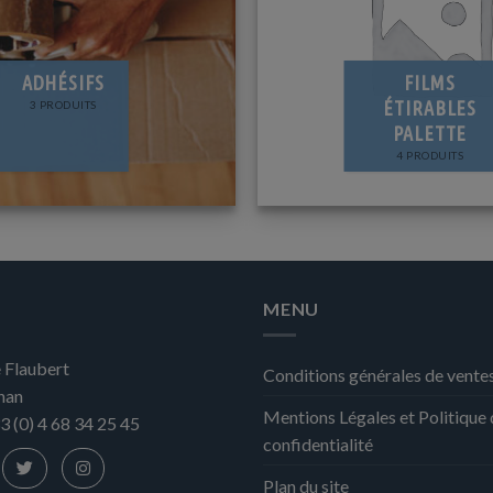
ADHÉSIFS
FILMS
ÉTIRABLES
3 PRODUITS
PALETTE
4 PRODUITS
MENU
 Flaubert
Conditions générales de vente
nan
Mentions Légales et Politique
3 (0) 4 68 34 25 45
confidentialité
Plan du site