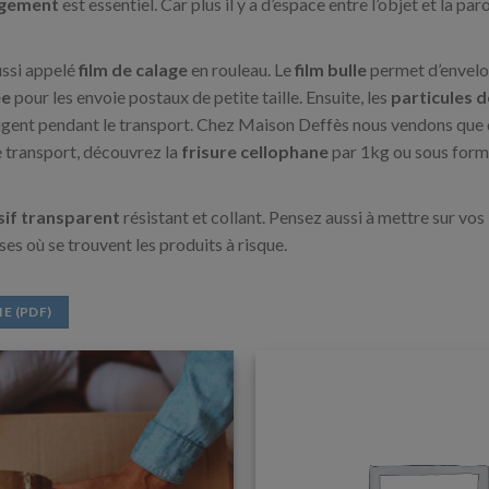
agement
est essentiel. Car plus il y a d’espace entre l’objet et la par
ssi appelé
film de calage
en rouleau. Le
film bulle
permet d’envelop
ée
pour les envoie postaux de petite taille. Ensuite, les
particules d
ugent pendant le transport. Chez Maison Deffès nous vendons que
e transport, découvrez la
frisure cellophane
par 1kg ou sous forme
if transparent
résistant et collant. Pensez aussi à mettre sur vos
ses où se trouvent les produits à risque.
E (PDF)