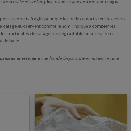
oi de la
boite en carton
plus l’objet risque d’être endommagé.
per les objets fragile pour que les bulles amortissent les coups.
e calage
eux servent comme le nom l’indique à combler les
 des
particules de calage biodégradable
pour respecter
 de balle.
caisses américaine
une
bande de garantie
en adhésif et une