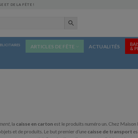
E ET DE LA FÊTE !
BAI
BLICITAIRES
ARTICLES DE FÊTE
ACTUALITÉS
& 
ment
, la
caisse en carton
est le produits numéro un. Chez Maison
’objets et de produits. Le but premier d’une
caisse de transport
es