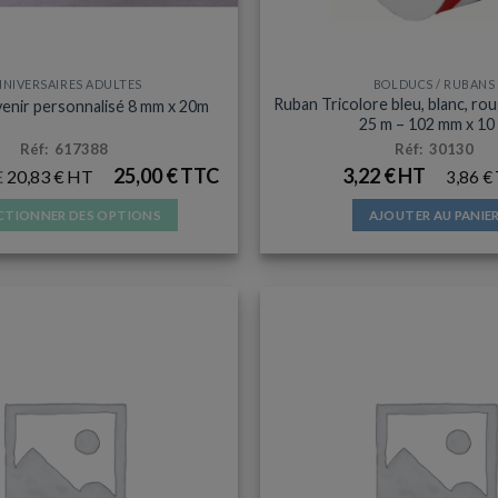
NNIVERSAIRES ADULTES
BOLDUCS / RUBANS
Ruban Tricolore bleu, blanc, ro
enir personnalisé 8 mm x 20m
25 m – 102 mm x 10
Réf: 617388
Réf: 30130
25,00
€
3,22
€
20,83
€
3,86
€
E
CTIONNER DES OPTIONS
AJOUTER AU PANIE
Ce
produit
a
plusieurs
variations.
Les
options
peuvent
être
choisies