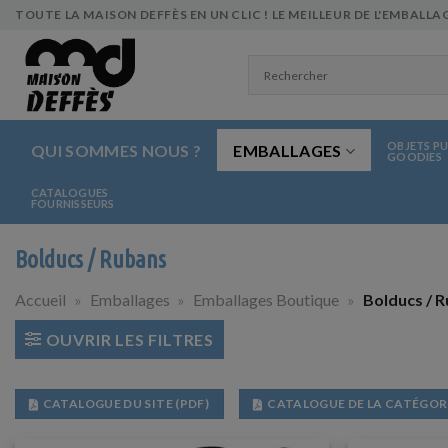
Skip
TOUTE LA MAISON DEFFÈS EN UN CLIC ! LE MEILLEUR DE L'EMBALLAG
to
content
OBJETS PU
QUI SOMMES NOUS ?
EMBALLAGES
GOODIES
CATALOGUES
FOURNISSEURS
Bolducs / Rubans
Accueil
»
Emballages
»
Emballages Boutique
»
Bolducs / 
OUVRIR LES FILTRES
CATALOGUE DU SITE (PDF)
CATALOGUE DE LA CATÉGORI