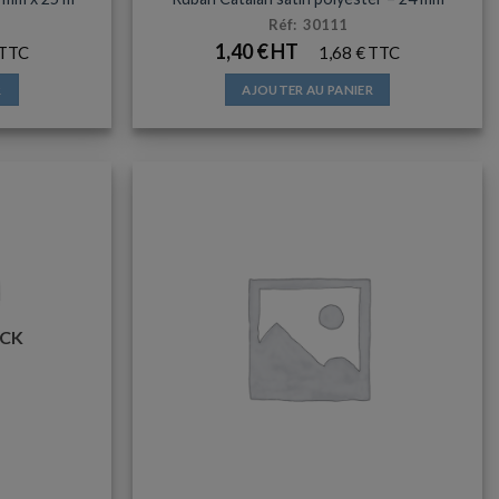
Réf: 30111
1,40
€
1,68
€
R
AJOUTER AU PANIER
OCK