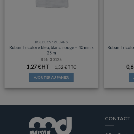
BOLDUCS / RUBANS
Ruban Tricolore bleu, blanc, rouge – 40 mm x
Ruban Tricolor
25 m
Réf: 30125
1,27
€
0,
1,52
€
AJOUTER AU PANIER
CONTACT