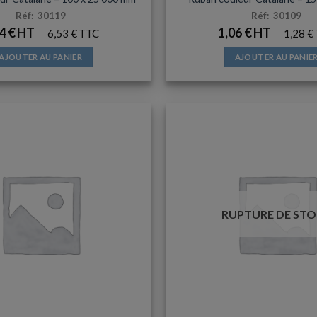
Réf: 30119
Réf: 30109
44
€
1,06
€
6,53
€
1,28
€
AJOUTER AU PANIER
AJOUTER AU PANIE
RUPTURE DE ST