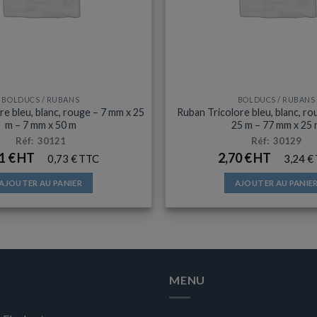
sur
la
page
du
produit
BOLDUCS / RUBANS
BOLDUCS / RUBANS
e bleu, blanc, rouge – 7 mm x 25
Ruban Tricolore bleu, blanc, r
m – 7 mm x 50 m
25 m – 77 mm x 25
Réf: 30121
Réf: 30129
61
€
2,70
€
0,73
€
3,24
€
AJOUTER AU PANIER
AJOUTER AU PANIE
MENU