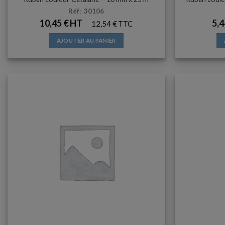
Réf: 30106
10,45
€
5,
12,54
€
AJOUTER AU PANIER