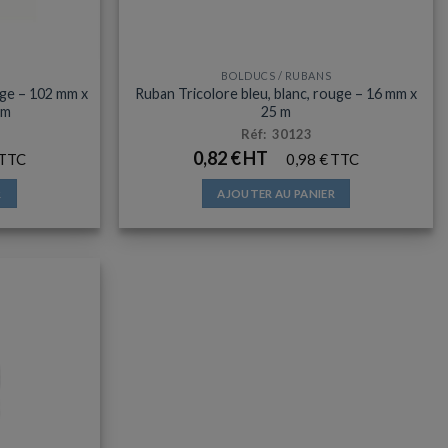
BOLDUCS / RUBANS
uge – 102 mm x
Ruban Tricolore bleu, blanc, rouge – 16 mm x
 m
25 m
Réf: 30123
0,82
€
0,98
€
R
AJOUTER AU PANIER