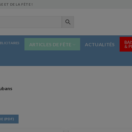
E ET DE LA FÊTE !
BAI
BLICITAIRES
ARTICLES DE FÊTE
ACTUALITÉS
& 
Rubans
E (PDF)