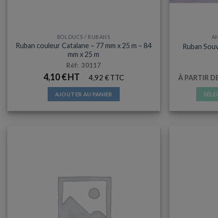
BOLDUCS / RUBANS
A
Ruban couleur Catalane – 77 mm x 25 m – 84
Ruban Souv
mm x 25 m
Réf: 30117
4,10
€
4,92
€
À PARTIR D
AJOUTER AU PANIER
SÉLE