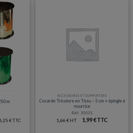
ACCESSOIRES ET SUPPORTERS
Cocarde Tricolore en Tissu – 5 cm + épingle à
250 m
nourrice
Réf: 30131
1,99
€
1,66
€
6,25
€