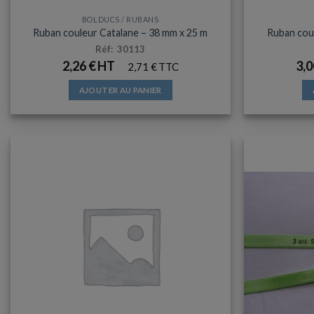
BOLDUCS / RUBANS
Ruban couleur Catalane – 38 mm x 25 m
Ruban cou
Réf: 30113
2,26
€
3,
2,71
€
AJOUTER AU PANIER