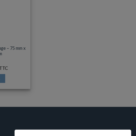
ouge – 75 mm x
 m
R