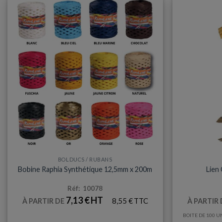
BOLDUCS / RUBANS
Bobine Raphia Synthétique 12,5mm x 200m
Lien 
Réf: 10078
7,13
€
8,55
€
À PARTIR DE
À PARTIR
BOITE DE 100 U