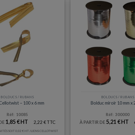
BOLDUCS / RUBANS
BOLDUCS / RUBANS
Cellotwist – 100 x 6 mm
Bolduc miroir 10 mm x 
Réf: 10085
Réf: 300000
1,85
€
5,21
€
2,22
€
 DE
À PARTIR DE
NITÉS SOIT
0,02
€
/LIENS CELLOTWIST