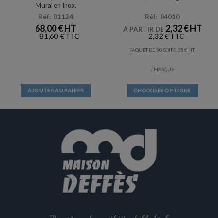
Mural en Inox.
Réf: 01124
Réf: 04010
68,00
€
2,32
€
À PARTIR DE
81,60
€
2,32
€
PAQUET DE 50 SOIT
0,05
€
/ MASQUE
AJOUTER AU PANIER
CHOIX DES OPTIONS
Ce
produit
a
plusieurs
variations.
Les
options
peuvent
être
choisies
sur
la