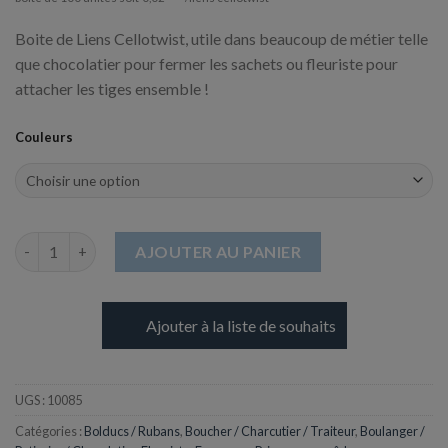
Boite de Liens Cellotwist, utile dans beaucoup de métier telle
que chocolatier pour fermer les sachets ou fleuriste pour
attacher les tiges ensemble !
Couleurs
quantité de Lien Cellotwist - 100 x 6 mm
AJOUTER AU PANIER
Ajouter à la liste de souhaits
UGS :
10085
Catégories :
Bolducs / Rubans
,
Boucher / Charcutier / Traiteur
,
Boulanger /