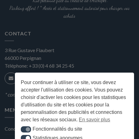
"Rue piétonne face au théâtre de l'Archipel".
page
Parking offert ! * Accès et stationnement autorisé pour charger vos
du
achats
produit
CONTACT
3 Rue Gustave Flaubert
66000
Perpignan
Téléphone:
+33 (0) 4 68 34 25 45
Pour continuer à utiliser ce site, vous devez
accepter l'utilisation des cookies. Vous pouvez
* condition en magasin
choisir d'activer les cookies pour les statistiques
d'utilisation du site et les cookies pour la
MENU
personnalisation des publicités et connections
avec les réseaux sociaux.
En savoir plus
Conditions générales de ventes
Fonctionnalités du site
Fonctionnalités du site
Statistiques anonymes
Statistiques anonymes