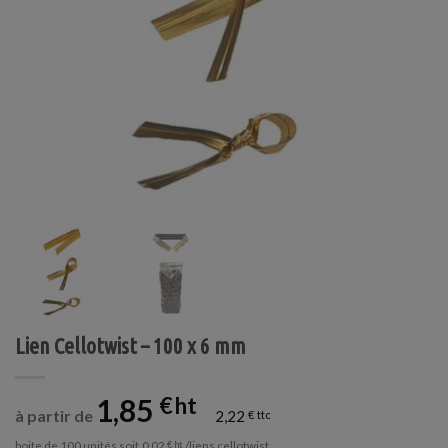
Lien Cellotwist – 100 x 6 mm
1,85
€
à partir de
2,22
€
boite de 100 unités soit
/liens cellotwist
0,02
€