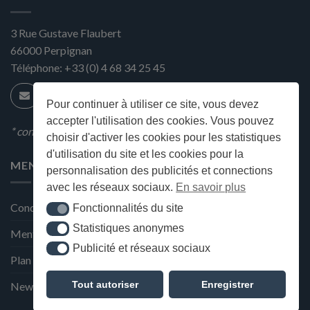
3 Rue Gustave Flaubert
66000
Perpignan
Téléphone:
+33 (0) 4 68 34 25 45
Pour continuer à utiliser ce site, vous devez
accepter l'utilisation des cookies. Vous pouvez
* condition en magasin
choisir d'activer les cookies pour les statistiques
d'utilisation du site et les cookies pour la
MENU
personnalisation des publicités et connections
avec les réseaux sociaux.
En savoir plus
Conditions générales de ventes
Fonctionnalités du site
Fonctionnalités du site
Statistiques anonymes
Statistiques anonymes
Mentions Légales et Politique de confidentialité
Publicité et réseaux sociaux
Publicité et réseaux sociaux
Plan du site
Tout autoriser
Enregistrer
Newsletter de la Maison Deffès