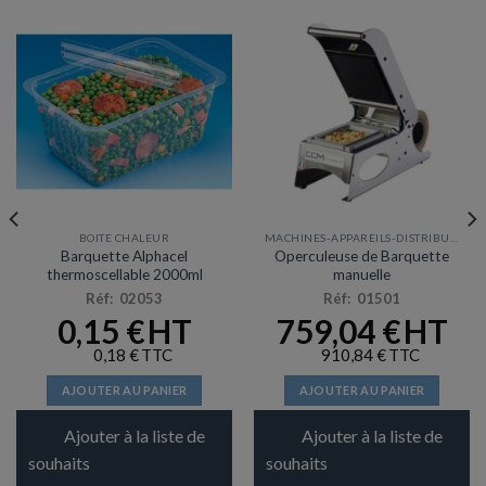
BOITE CHALEUR
MACHINES-APPAREILS-DISTRIBUTEURS
Barquette Alphacel
Operculeuse de Barquette
thermoscellable 2000ml
manuelle
Réf: 02053
Réf: 01501
0,15
€
759,04
€
0,18
€
910,84
€
AJOUTER AU PANIER
AJOUTER AU PANIER
Ajouter à la liste de
Ajouter à la liste de
souhaits
souhaits