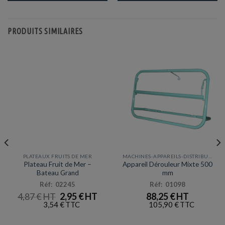
PRODUITS SIMILAIRES
PLATEAUX FRUITS DE MER
MACHINES-APPAREILS-DISTRIBUTEURS
Promotion
Plateau Fruit de Mer –
Appareil Dérouleur Mixte 500
Bateau Grand
mm
Réf: 02245
Réf: 01098
LE
LE
4,87
€
2,95
€
88,25
€
PRIX
PRIX
3,54
€
105,90
€
INITIAL
ACTUEL
ÉTAIT :
EST :
4,87 €.
2,95 €.