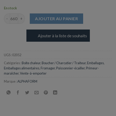
En stock
quantité de Barquette Alphacel thermoscellable 1500ml
AJOUTER AU PANIER
Ajouter à la liste de souhaits
UGS :
02052
Catégories :
Boite chaleur
,
Boucher / Charcutier / Traiteur
,
Emballages
,
Emballages alimentaires
,
Fromager
,
Poissonnier-écailler
,
Primeur-
maraîcher
,
Vente-à-emporter
Marque :
ALPHAFORM