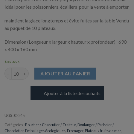
était :
est :
4,87 €.
2,95 €.
Idéal pour les poissonniers, écaillers pour la vente à emporter
maintient la glace longtemps et évite fuites sur la table Vendu
au paquet de 10 plateaux.
Dimension (Longueur x largeur x hauteur x profondeur) : 690
x 400 x 160 mm
En stock
quantité de Plateau Fruit de Mer - Bateau Grand
AJOUTER AU PANIER
Ajouter à la liste de souhaits
UGS :
02245
Catégories :
Boucher / Charcutier / Traiteur
,
Boulanger / Patissier /
Chocolatier
,
Emballages écologiques
,
Fromager
,
Plateaux fruits de mer
,