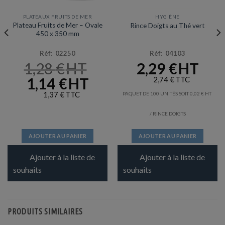
PLATEAUX FRUITS DE MER
HYGIÈNE
Plateau Fruits de Mer – Ovale
Rince Doigts au Thé vert
450 x 350 mm
Réf: 02250
Réf: 04103
1,28
€
2,29
€
LE
1,14
€
LE
2,74
€
PRIX
PRIX
INITIAL
ACTUEL
1,37
€
PAQUET DE 100 UNITÉS SOIT
0,02
€
ÉTAIT :
EST :
1,28 €.
1,14 €.
/ RINCE DOIGTS
AJOUTER AU PANIER
AJOUTER AU PANIER
Ajouter à la liste de
Ajouter à la liste de
souhaits
souhaits
PRODUITS SIMILAIRES