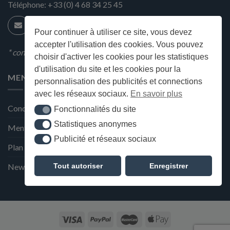
Téléphone:
+33 (0) 4 68 34 25 45
Pour continuer à utiliser ce site, vous devez
accepter l'utilisation des cookies. Vous pouvez
* condition en magasin
choisir d'activer les cookies pour les statistiques
d'utilisation du site et les cookies pour la
MENU
personnalisation des publicités et connections
avec les réseaux sociaux.
En savoir plus
Conditions générales de ventes
Fonctionnalités du site
Fonctionnalités du site
Statistiques anonymes
Statistiques anonymes
Mentions Légales et Politique de confidentialité
Publicité et réseaux sociaux
Publicité et réseaux sociaux
Plan du site
Tout autoriser
Enregistrer
Newsletter de la Maison Deffès