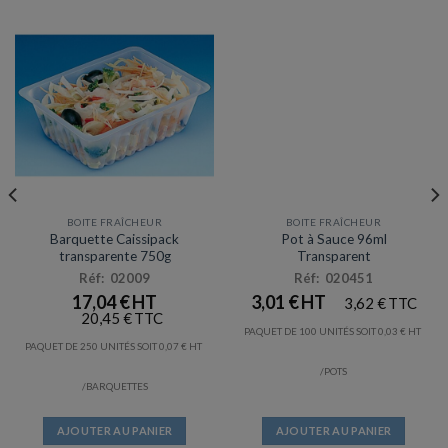
BOITE FRAÎCHEUR
BOITE FRAÎCHEUR
Prix en baisse
Barquette Caissipack
Pot à Sauce 96ml
transparente 750g
Transparent
Réf: 02009
Réf: 020451
17,04
€
3,01
€
3,62
€
20,45
€
PAQUET DE 100 UNITÉS SOIT
0,03
€
PAQUET DE 250 UNITÉS SOIT
0,07
€
/POTS
/BARQUETTES
AJOUTER AU PANIER
AJOUTER AU PANIER