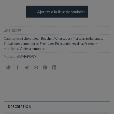
Ajouter à la liste de souhaits
UGS :
02049
Catégories :
Boite chaleur
,
Boucher / Charcutier / Traiteur
,
Emballages
,
Emballages alimentaires
,
Fromager
,
Poissonnier-écailler
,
Primeur-
maraîcher
,
Vente-à-emporter
Marque :
ALPHAFORM
DESCRIPTION