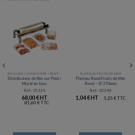
BOUCHER / CHARCUTIER / TRAITEUR
PLATEAUX FRUITS DE MER
Prix en baisse
Distributeur de film sur Pied /
Plateau Rond Fruits de Mer
Mural en Inox.
Rond – Ø 370mm
Réf: 01124
Réf: 02248
68,00
€
1,04
€
1,25
€
81,60
€