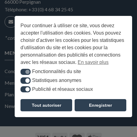
66000
Perpignan
Téléphone:
+33 (0) 4 68 34 25 45
Pour continuer à utiliser ce site, vous devez
accepter l'utilisation des cookies. Vous pouvez
* condition en magasin
choisir d'activer les cookies pour les statistiques
d'utilisation du site et les cookies pour la
MENU
personnalisation des publicités et connections
avec les réseaux sociaux.
En savoir plus
Conditions générales de ventes
Fonctionnalités du site
Fonctionnalités du site
Statistiques anonymes
Statistiques anonymes
Mentions Légales et Politique de confidentialité
Publicité et réseaux sociaux
Publicité et réseaux sociaux
Plan du site
Tout autoriser
Enregistrer
Newsletter de la Maison Deffès