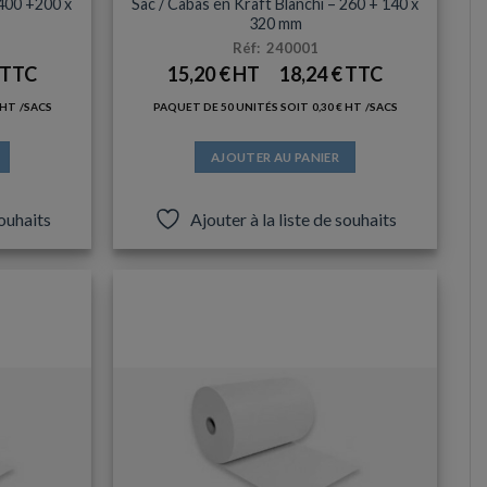
 400 +200 x
Sac / Cabas en Kraft Blanchi – 260 + 140 x
320 mm
Réf: 240001
15,20
€
18,24
€
/SACS
PAQUET DE 50 UNITÉS SOIT
0,30
€
/SACS
AJOUTER AU PANIER
souhaits
Ajouter à la liste de souhaits