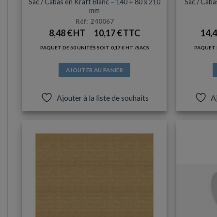
Sac / Cabas en Kraft Blanc – 140 + 80 x 210
Sac / Caba
mm
Réf: 240067
8,48
€
10,17
€
14,
PAQUET DE 50 UNITÉS SOIT
0,17
€
/SACS
PAQUET 
AJOUTER AU PANIER
Ajouter à la liste de souhaits
Aj