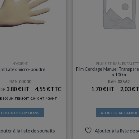
HYGIÈNE
FILMS ÉTIRABLES PALET
Film Cerclage Manuel Transpar
nt Latex micro-poudré
x 100m
Réf: 04000
Réf: 03562
3,80
€
4,55
€
1,70
€
2,03
€
 DE
 100 UNITÉS SOIT
0,04
€
/ GANT
CHOIX DES OPTIONS
AJOUTER AU PANIER
Ce
produit
outer à la liste de souhaits
Ajouter à la liste de 
a