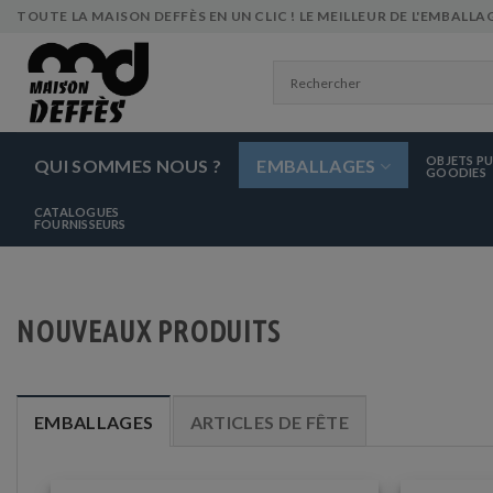
Skip
TOUTE LA MAISON DEFFÈS EN UN CLIC ! LE MEILLEUR DE L'EMBALLAG
to
content
OBJETS PU
QUI SOMMES NOUS ?
EMBALLAGES
GOODIES
CATALOGUES
FOURNISSEURS
NOUVEAUX PRODUITS
EMBALLAGES
ARTICLES DE FÊTE