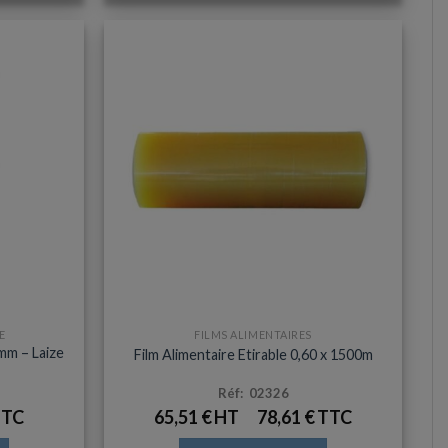
E
FILMS ALIMENTAIRES
mm – Laize
Film Alimentaire Etirable 0,60 x 1500m
Réf: 02326
65,51
€
78,61
€