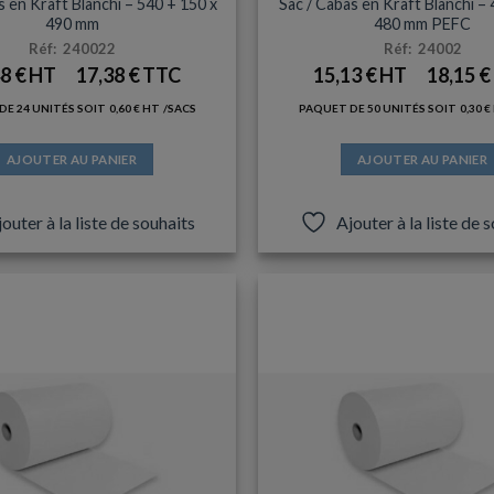
s en Kraft Blanchi – 540 + 150 x
Sac / Cabas en Kraft Blanchi –
490 mm
480 mm PEFC
Réf: 240022
Réf: 24002
48
€
17,38
€
15,13
€
18,15
€
DE 24 UNITÉS SOIT
0,60
€
/SACS
PAQUET DE 50 UNITÉS SOIT
0,30
€
AJOUTER AU PANIER
AJOUTER AU PANIER
outer à la liste de souhaits
Ajouter à la liste de 