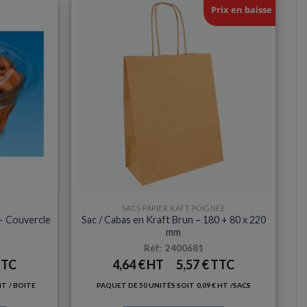
Prix en baisse
SACS PAPIER KAFT POIGNÉE
– Couvercle
Sac / Cabas en Kraft Brun – 180 + 80 x 220
mm
Réf: 2400681
4,64
€
5,57
€
/ BOITE
PAQUET DE 50 UNITÉS SOIT
0,09
€
/SACS