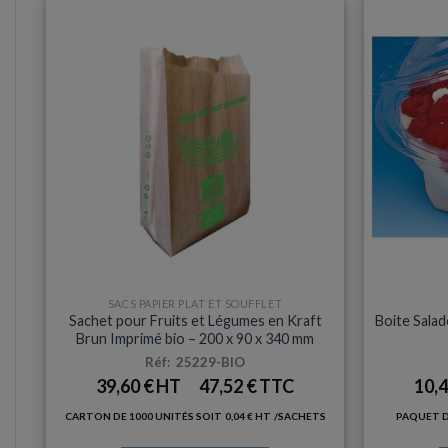
SACS PAPIER PLAT ET SOUFFLET
Sachet pour Fruits et Légumes en Kraft
Boite Sala
Brun Imprimé bio – 200 x 90 x 340 mm
Réf: 25229-BIO
39,60
€
47,52
€
10,
CARTON DE 1000 UNITÉS SOIT
0,04
€
/SACHETS
PAQUET D