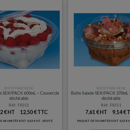
BOITE FRAÎCHEUR
BOITE FRAÎCHEUR
de SEKIPACK 600mL – Couvercle
Boite Salade SEKIPACK 370mL 
déchirable
déchirable
Réf: FS552
Réf: FS551
42
€
12,50
€
7,61
€
9,14
€
E 46 UNITÉS SOIT
0,23
€
/ BOITE
PAQUET DE 50 UNITÉS SOIT
0,15
€