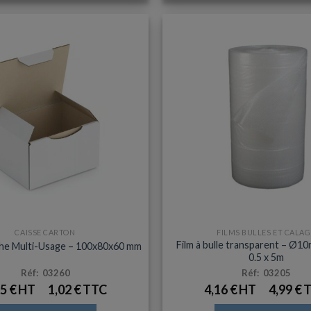
plusieurs
variations.
Les
options
peuvent
être
choisies
sur
la
page
du
produit
CAISSE CARTON
FILMS BULLES ET CALAG
Film à bulle transparent – Ø10
che Multi-Usage – 100x80x60 mm
0.5 x 5m
Réf: 03260
Réf: 03205
85
€
1,02
€
4,16
€
4,99
€