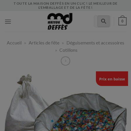
Skip
TOUTE LA MAISON DEFFÈS EN UN CLIC ! LE MEILLEUR DE
L'EMBALLAGE ET DE LA FÊTE !
to
content
0
Accueil
»
Articles de fête
»
Déguisements et accessoires
»
Cotillons
Prix en baisse