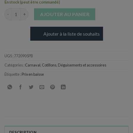
En stock (peut être commandé)
quantité de Confetti multicolores Luxe - Sac 10 kg
AJOUTER AU PANIER
Ajouter à la liste de souhaits
UGS :
7720905PB
Catégories :
Carnaval
,
Cotillons
,
Déguisements et accessoires
Étiquette :
Prix en baisse
DESCRIPTION