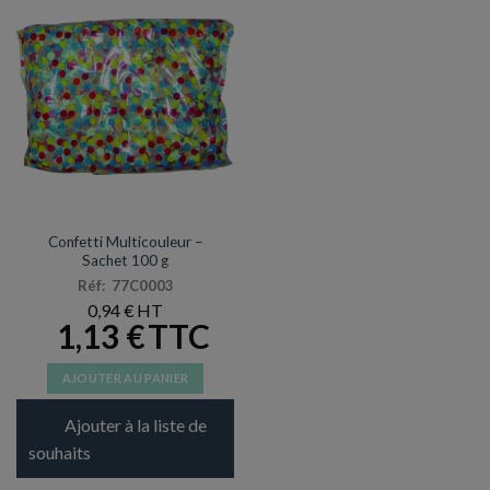
DÉCORATIONS & PINATAS
Confetti Multicouleur –
Sachet 100 g
Réf: 77C0003
0,94
€
1,13
€
AJOUTER AU PANIER
Ajouter à la liste de
souhaits