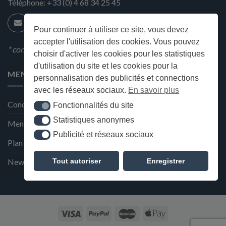
Téléphone:
+33 (0) 4 68 34 25 45
Pour continuer à utiliser ce site, vous devez
accepter l'utilisation des cookies. Vous pouvez
* condition en magasin
choisir d'activer les cookies pour les statistiques
d'utilisation du site et les cookies pour la
MENU
personnalisation des publicités et connections
avec les réseaux sociaux.
En savoir plus
Conditions générales de ventes
Fonctionnalités du site
Fonctionnalités du site
Statistiques anonymes
Statistiques anonymes
Mentions Légales et Politique de confidentialité
Publicité et réseaux sociaux
Publicité et réseaux sociaux
Plan du site
Tout autoriser
Enregistrer
Newsletter de la Maison Deffès