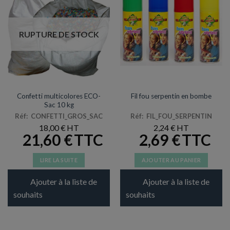
RUPTURE DE STOCK
COTILLONS
ARTICLES DE FÊTE
Confetti multicolores ECO-
Fil fou serpentin en bombe
Sac 10 kg
Réf: CONFETTI_GROS_SAC
Réf: FIL_FOU_SERPENTIN
18,00
€
2,24
€
21,60
€
2,69
€
LIRE LA SUITE
AJOUTER AU PANIER
Ajouter à la liste de
Ajouter à la liste de
souhaits
souhaits