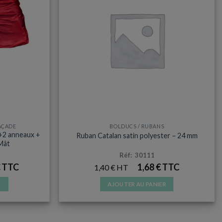
options
peuvent
être
choisies
sur
la
page
du
produit
AÇADE
BOLDUCS / RUBANS
 +2 anneaux +
Ruban Catalan satin polyester – 24 mm
 Mât
Réf: 30111
€
1,68
€
1,40
€
R
AJOUTER AU PANIER