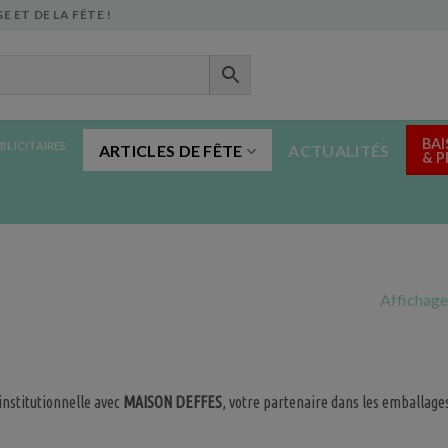
E ET DE LA FÊTE !
BAI
BLICITAIRES
ARTICLES DE FÊTE
ACTUALITÉS
& 
Affichage
institutionnelle avec
MAISON DEFFES
, votre partenaire dans les emballage