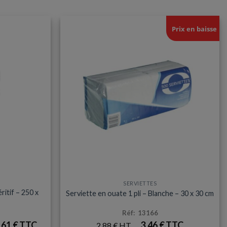
Prix en baisse
SERVIETTES
ritif – 250 x
Serviette en ouate 1 pli – Blanche – 30 x 30 cm
Réf: 13166
,61
€
3,46
€
2,88
€