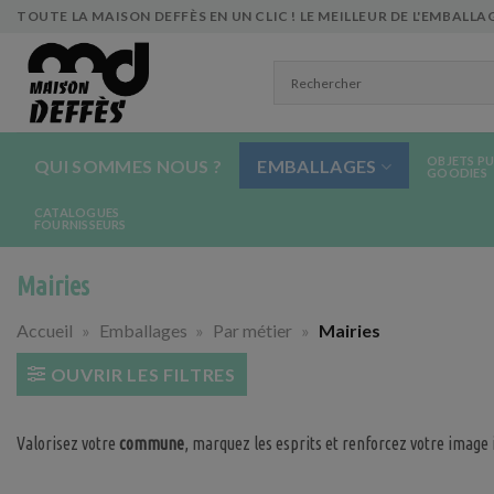
Skip
TOUTE LA MAISON DEFFÈS EN UN CLIC ! LE MEILLEUR DE L'EMBALLAG
to
content
OBJETS PU
QUI SOMMES NOUS ?
EMBALLAGES
GOODIES
CATALOGUES
FOURNISSEURS
Mairies
Accueil
»
Emballages
»
Par métier
»
Mairies
OUVRIR LES FILTRES
Valorisez votre
commune
, marquez les esprits et renforcez votre image 