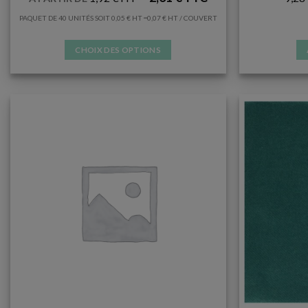
–
PAQUET DE 40 UNITÉS SOIT
0,05
€
0,07
€
/ COUVERT
CHOIX DES OPTIONS
Ce
produit
a
plusieurs
variations.
Les
options
peuvent
être
choisies
sur
la
page
du
produit