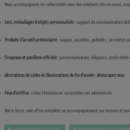
Nous accompagnons les collectivités avec des solutions clés en main, conçues
Sacs,
emballages &
objets
personnalisés
: support de communication util
Produits d’accueil protocolaire
: nappes, assiettes, gobelets, serviettes
Drapeaux et pavillons officiels
: personnalisation, élégance, conformité e
décorations de salles et
illuminations de
f
in d’année :
démarquez vous
Feux d’artifice
: créez l’émotion et rassemblez vos administrés
Notre force : une offre complète, un accompagnement sur mesure et une ré
CATALOGUE DU SITE (PDF)
CATALOGUE DE LA CATÉGORI