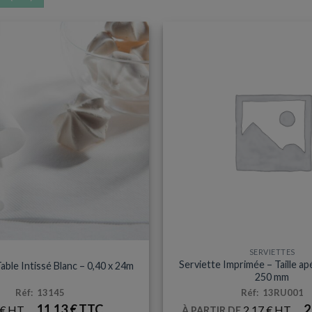
S / SET & CHEMIN DE TABLE
SERVIETTES
Serviette Imprimée – Taille apé
ble Intissé Blanc – 0,40 x 24m
250 mm
Réf: 13145
Réf: 13RU001
11,13
€
2
€
2,17
€
À PARTIR DE