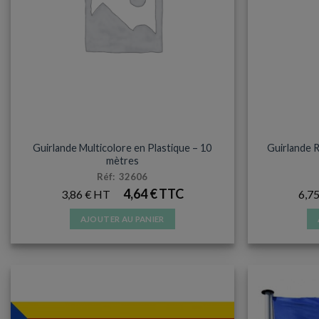
ACCESSOIRES ET SUPPORTERS
ACC
Guirlande Multicolore en Plastique – 10
Guirlande 
mètres
Réf: 32606
4,64
€
3,86
€
6,7
AJOUTER AU PANIER