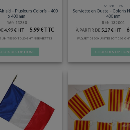
SERVIETTES
SERVIETTES
Airlaid – Plusieurs Coloris – 400
Serviette en Ouate – Coloris N
x 400 mm
400 mm
Réf: 13250
Réf: 132001
5,99
€
6
4,99
€
5,27
€
DE
À PARTIR DE
5 UNITÉS SOIT
0,20
€
/SERVIETTES
PAQUET DE 200 UNITÉS SOIT
0,03
€
CHOIX DES OPTIONS
CHOIX DES OPTION
Ce
Ce
produit
produit
a
a
plusieurs
plusieurs
variations.
variation
Les
Les
options
options
peuvent
peuvent
être
être
choisies
choisies
sur
sur