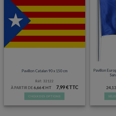
PAVILLON POUR MAT OU FAÇADE
PAVI
Pavillon Euro
Pavillon Catalan 90 x 150 cm
San
Réf: 32122
7,99
€
6,66
€
24,1
À PARTIR DE
CHOIX DES OPTIONS
SÉLE
Ce
produit
a