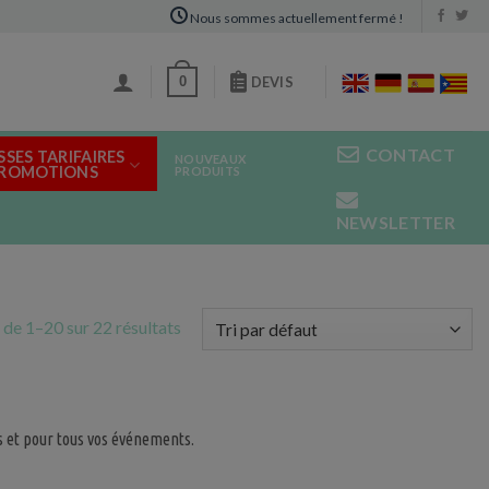
Nous sommes actuellement fermé !
0
DEVIS
CONTACT
SSES TARIFAIRES
NOUVEAUX
PROMOTIONS
PRODUITS
NEWSLETTER
 de 1–20 sur 22 résultats
s et pour tous vos événements.