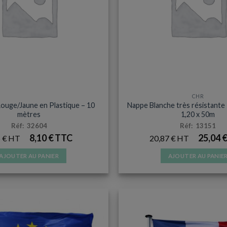
ESSOIRES ET SUPPORTERS
CHR
Rouge/Jaune en Plastique – 10
Nappe Blanche très résistante
mètres
1,20 x 50m
Réf: 32604
Réf: 13151
8,10
€
25,04
5
€
20,87
€
AJOUTER AU PANIER
AJOUTER AU PANIE