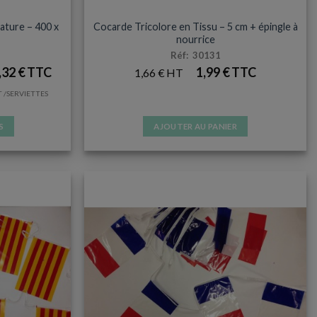
ACCESSOIRES ET SUPPORTERS
ature – 400 x
Cocarde Tricolore en Tissu – 5 cm + épingle à
nourrice
Réf: 30131
,32
€
1,99
€
1,66
€
/SERVIETTES
S
AJOUTER AU PANIER
s.