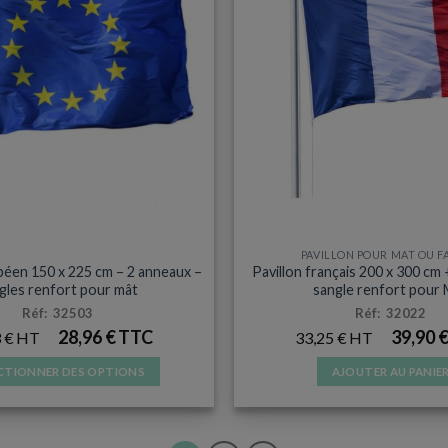
LLON POUR MAT OU FAÇADE
PAVILLON POUR MAT OU F
péen 150 x 225 cm – 2 anneaux –
Pavillon français 200 x 300 cm
gles renfort pour mât
sangle renfort pour
Réf: 32503
Réf: 32022
28,96
€
39,90
3
€
33,25
€
CTIONNER DES OPTIONS
AJOUTER AU PANIE