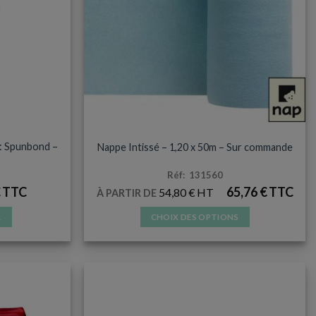
NAPPES / SET & CHEMIN DE TABLE
 : Spunbond –
Nappe Intissé – 1,20 x 50m – Sur commande
Réf: 131560
€
65,76
€
54,80
€
À PARTIR DE
R
CHOIX DES OPTIONS
Ce
produit
a
plusieurs
variations.
Les