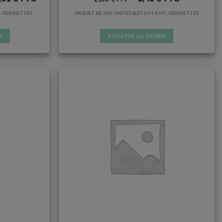
/SERVIETTES
PAQUET DE 500 UNITÉS SOIT
0,01
€
/SERVIETTES
S
AJOUTER AU PANIER
s.