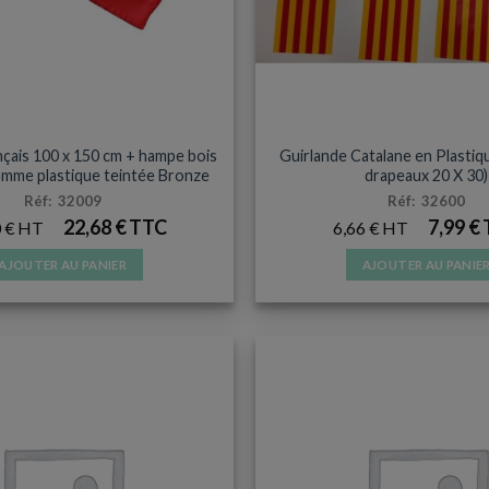
la
la
page
page
du
du
produit
produit
DRAPEAU HAMPE BOIS
ACCESSOIRES ET SUPPOR
çais 100 x 150 cm + hampe bois
Guirlande Catalane en Plastiq
amme plastique teintée Bronze
drapeaux 20 X 30)
Réf: 32009
Réf: 32600
22,68
€
7,99
€
0
€
6,66
€
AJOUTER AU PANIER
AJOUTER AU PANIE