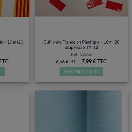
TERS
ACCESSOIRES ET SUPPORTERS
ue – 10 m (20
Guirlande France en Plastique – 10 m (20
drapeaux 20 X 30)
Réf: 32602
7,99
€
6,66
€
R
AJOUTER AU PANIER