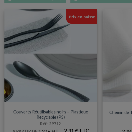
Prix en baisse
COUVERTS
NAPPE
Couverts Réutilisables noirs – Plastique
Chemin de Ta
Recyclable (PS)
Réf: 29712
2,31
€
1,92
€
9,28
À PARTIR DE