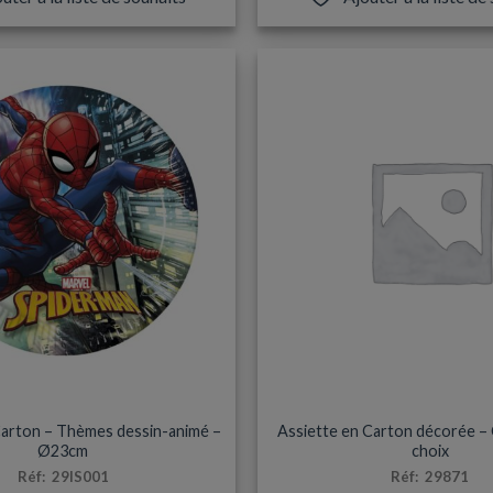
a
plusieurs
variation
Les
options
peuvent
être
choisies
sur
la
page
du
produit
ASSIETTES
ANNIVERSAIRES & FÊT
Carton – Thèmes dessin-animé –
Assiette en Carton décorée –
Ø23cm
choix
Réf: 29IS001
Réf: 29871