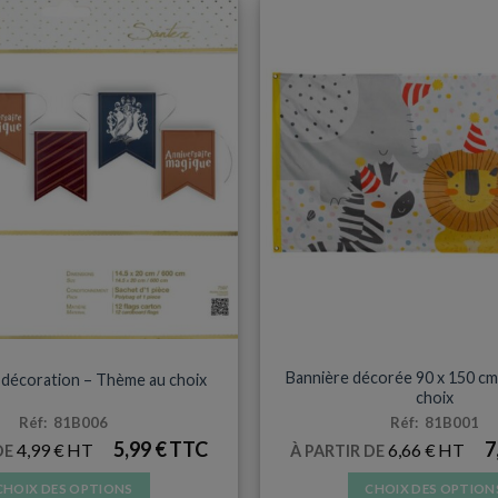
ÉCORATIONS & PINATAS
DÉCORATIONS & PINAT
Bannière décorée 90 x 150 cm
 décoration – Thème au choix
choix
Réf: 81B006
Réf: 81B001
5,99
€
7
4,99
€
6,66
€
DE
À PARTIR DE
CHOIX DES OPTIONS
CHOIX DES OPTION