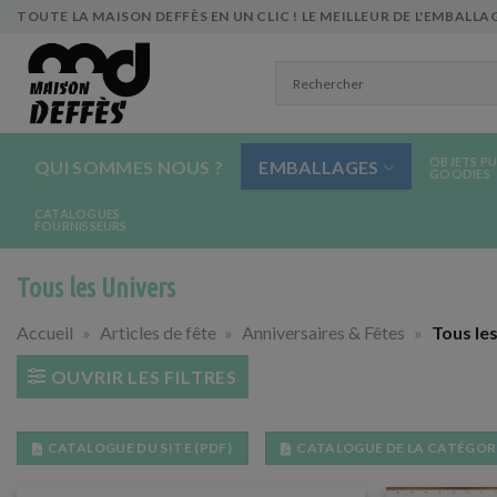
Skip
TOUTE LA MAISON DEFFÈS EN UN CLIC ! LE MEILLEUR DE L'EMBALLAG
to
content
OBJETS PU
QUI SOMMES NOUS ?
EMBALLAGES
GOODIES
CATALOGUES
FOURNISSEURS
Tous les Univers
Accueil
»
Articles de fête
»
Anniversaires & Fêtes
»
Tous le
OUVRIR LES FILTRES
CATALOGUE DU SITE (PDF)
CATALOGUE DE LA CATÉGORI