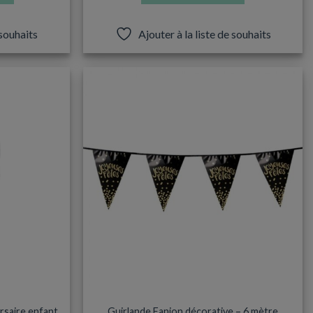
 souhaits
Ajouter à la liste de souhaits
s.
AS
DÉCORATIONS & PINATAS
rsaire enfant
Guirlande Fanion décorative – 6 mètre