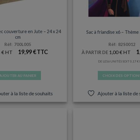
NNIVERSAIRES ADULTES
TOUS LES UNIVERS
vec couverture en Jute – 24 x 24
Sac à friandise x6 – Thème
cm
Réf: 700L005
Réf: 82S0012
19,99
€
1
6
€
1,00
€
À PARTIR DE
DE LES6 UNITÉS SOIT
0,17
€
AJOUTER AU PANIER
CHOIX DES OPTION
Ce
produit
uter à la liste de souhaits
Ajouter à la liste de
a
plusieurs
variation
Les
options
peuvent