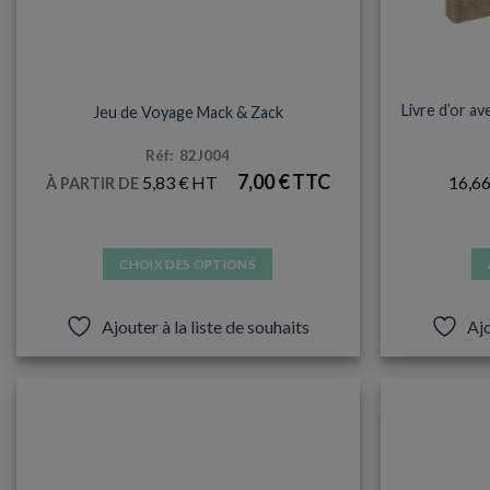
TOUS LES UNIVERS
A
Livre d’or a
Jeu de Voyage Mack & Zack
Réf: 82J004
7,00
€
5,83
€
16,6
À PARTIR DE
CHOIX DES OPTIONS
Ce
produit
Ajouter à la liste de souhaits
Ajo
a
plusieurs
variations.
Les
options
peuvent