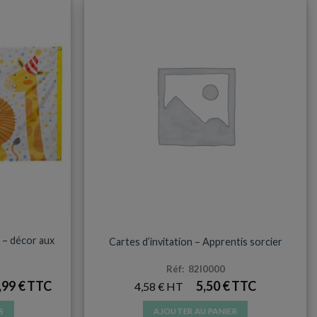
AS
TOUS LES UNIVERS
 – décor aux
Cartes d’invitation – Apprentis sorcier
Réf: 82I0000
,99
€
5,50
€
4,58
€
S
AJOUTER AU PANIER