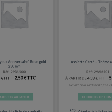
être
choisies
sur
la
page
du
produit
NNIVERSAIRES & FÊTES
ASSIETTES
yeux Anniversaire” Rose gold –
Assiette Carré – Théme a
230 mm
Réf: 29DU000
Réf: 29AM401
2,50
€
5
8
€
4,58
€
À PARTIR DE
SACHET DE 6 UNITÉS SOIT
0,76
€
AJOUTER AU PANIER
CHOIX DES OPTION
Ce
produit
uter à la liste de souhaits
Ajouter à la liste de