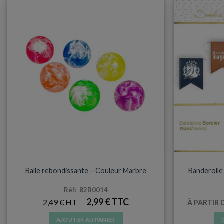
DÉCORATIONS & PINATAS
D
Balle rebondissante – Couleur Marbre
Banderolle
Réf: 82B0014
2,99
€
2,49
€
À PARTIR 
AJOUTER AU PANIER