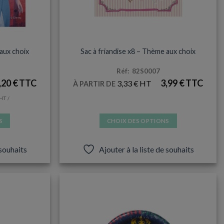
TOUS LES UNIVERS
 aux choix
Sac à friandise x8 – Thème aux choix
Réf: 82S0007
,20
€
3,99
€
3,33
€
À PARTIR DE
/
S
CHOIX DES OPTIONS
Ce
produit
 souhaits
Ajouter à la liste de souhaits
a
plusieurs
s.
variations.
Les
options
peuvent