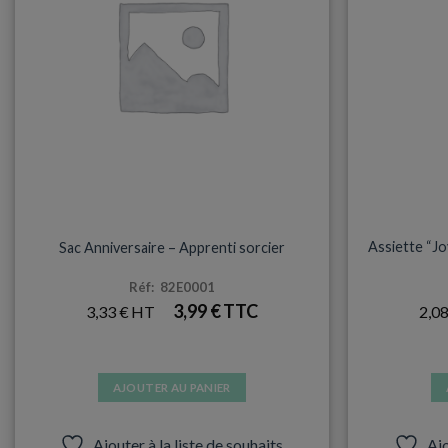
être
choisies
sur
la
page
du
produit
TOUS LES UNIVERS
A
Assiette “Jo
Sac Anniversaire – Apprenti sorcier
Réf: 82E0001
3,99
€
3,33
€
2,0
AJOUTER AU PANIER
Ajouter à la liste de souhaits
Ajo