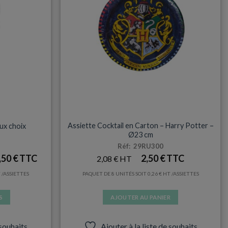
être
choisies
sur
la
page
du
produit
ANNIVERSAIRES & FÊTES
Assiette Cocktail en Carton – Harry Potter –
ux choix
Ø23 cm
Réf: 29RU300
,50
€
2,50
€
2,08
€
/ASSIETTES
PAQUET DE 8 UNITÉS SOIT
0,26
€
/ASSIETTES
S
AJOUTER AU PANIER
 souhaits
Ajouter à la liste de souhaits