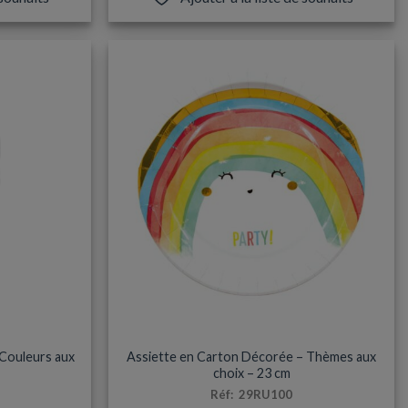
s.
ES
ANNIVERSAIRES & FÊTES
 Couleurs aux
Assiette en Carton Décorée – Thèmes aux
choix – 23 cm
Réf: 29RU100