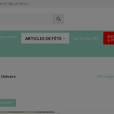
E ET DE LA FÊTE !
BAI
BLICITAIRES
ARTICLES DE FÊTE
ACTUALITÉS
& 
Affichage
s Univers
E (PDF)