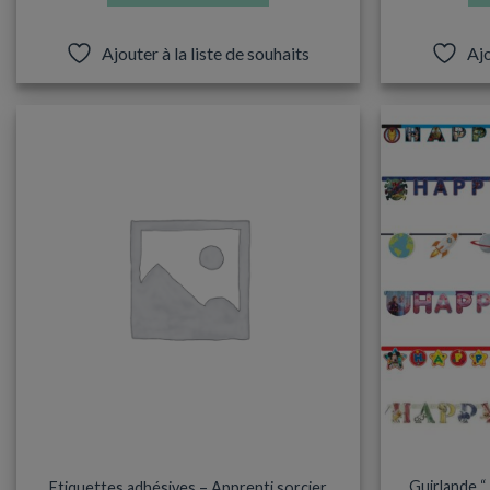
Ajouter à la liste de souhaits
Ajo
DÉCORATIONS & PINATAS
D
Guirlande “
Etiquettes adhésives – Apprenti sorcier