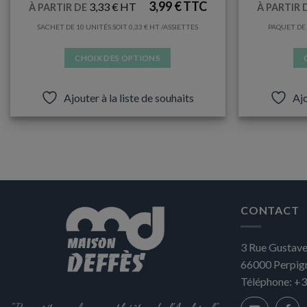
3,99
€
3,33
€
À PARTIR DE
À PARTIR 
SACHET DE 10 UNITÉS SOIT
0,33
€
/ASSIETTES
PAQUET DE 
CHOIX DES OPTIONS
Ce
produit
Ajouter à la liste de souhaits
Ajo
a
plusieurs
variations.
Les
options
peuvent
être
CONTACT
choisies
sur
3 Rue Gustave
la
66000
Perpig
page
du
Téléphone:
+3
produit