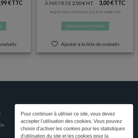
,99
€
3,00
€
2,50
€
À PARTIR DE
PAQUET DE 8 UNITÉS SOIT
0,31
€
/ASSIETTES
S
CHOIX DES OPTIONS
Ce
produit
 souhaits
Ajouter à la liste de souhaits
a
plusieurs
s.
variations.
Les
options
peuvent
être
choisies
sur
la
s
Pour continuer à utiliser ce site, vous devez
page
accepter l'utilisation des cookies. Vous pouvez
 de
du
choisir d'activer les cookies pour les statistiques
produit
d'utilisation du site et les cookies pour la