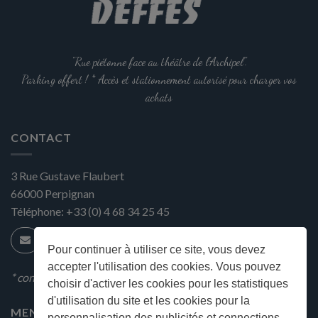
"Rue piétonne face au théâtre de l'Archipel".
Parking offert ! * Accès et stationnement autorisé pour charger vos
achats
CONTACT
3 Rue Gustave Flaubert
66000
Perpignan
Téléphone:
+33 (0) 4 68 34 25 45
Pour continuer à utiliser ce site, vous devez
accepter l'utilisation des cookies. Vous pouvez
* condition en magasin
choisir d'activer les cookies pour les statistiques
d'utilisation du site et les cookies pour la
MENU
personnalisation des publicités et connections