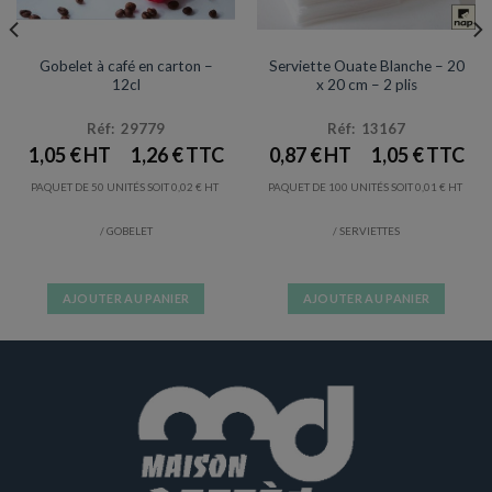
VERRES / GOBELETS
SERVIETTES
Gobelet à café en carton –
Serviette Ouate Blanche – 20
12cl
x 20 cm – 2 plis
Réf: 29779
Réf: 13167
1,05
€
1,26
€
0,87
€
1,05
€
PAQUET DE 50 UNITÉS SOIT
0,02
€
PAQUET DE 100 UNITÉS SOIT
0,01
€
/ GOBELET
/ SERVIETTES
AJOUTER AU PANIER
AJOUTER AU PANIER