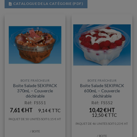
CATALOGUE DE LA CATÉGORIE (PDF)
BOITE FRAÎCHEUR
BOITE FRAÎCHEUR
Boite Salade SEKIPACK
Boite Salade SEKIPACK
370mL – Couvercle
600mL – Couvercle
déchirable
déchirable
Réf: FS551
Réf: FS552
7,61
€
10,42
€
9,14
€
12,50
€
PAQUET DE 50 UNITÉS SOIT
0,15
€
PAQUET DE 46 UNITÉS SOIT
0,23
€
/ BOITE
/ BOITE