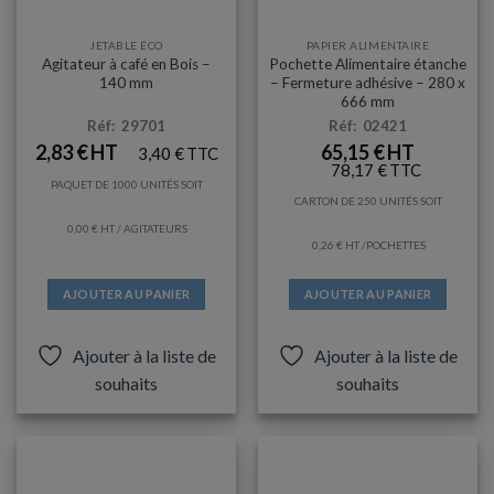
produit
JETABLE ÉCO
PAPIER ALIMENTAIRE
Agitateur à café en Bois –
Pochette Alimentaire étanche
140 mm
– Fermeture adhésive – 280 x
666 mm
Réf: 29701
Réf: 02421
2,83
€
65,15
€
3,40
€
78,17
€
PAQUET DE 1000 UNITÉS SOIT
CARTON DE 250 UNITÉS SOIT
0,00
€
/ AGITATEURS
0,26
€
/POCHETTES
AJOUTER AU PANIER
AJOUTER AU PANIER
Ajouter à la liste de
Ajouter à la liste de
souhaits
souhaits