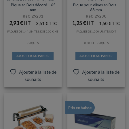
BOUCHER / CHARCUTIER / TRAITEUR
COUVERTS
Pique en Bois décoré – 65
Pique pour olives en Bois –
mm
68 mm
Réf: 29231
Réf: 29230
2,93
€
1,25
€
3,51
€
1,50
€
PAQUET DE 144 UNITÉS SOIT
0,02
€
PAQUET DE 1000 UNITÉS SOIT
/PIQUES
0,00
€
/PIQUES
AJOUTER AU PANIER
AJOUTER AU PANIER
Ajouter à la liste de
Ajouter à la liste de
souhaits
souhaits
Prix en baisse