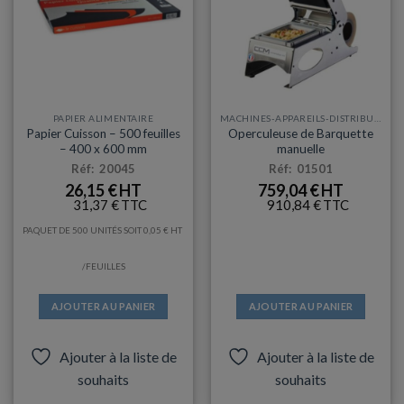
PAPIER ALIMENTAIRE
MACHINES-APPAREILS-DISTRIBUTEURS
Papier Cuisson – 500 feuilles
Operculeuse de Barquette
– 400 x 600 mm
manuelle
Réf: 20045
Réf: 01501
26,15
€
759,04
€
31,37
€
910,84
€
PAQUET DE 500 UNITÉS SOIT
0,05
€
/FEUILLES
AJOUTER AU PANIER
AJOUTER AU PANIER
Ajouter à la liste de
Ajouter à la liste de
souhaits
souhaits