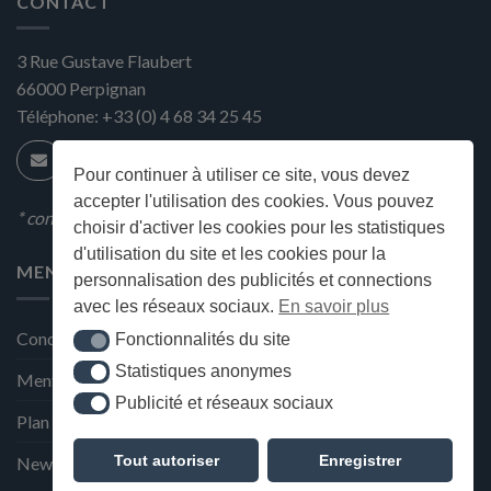
CONTACT
3 Rue Gustave Flaubert
66000
Perpignan
Téléphone:
+33 (0) 4 68 34 25 45
Pour continuer à utiliser ce site, vous devez
accepter l'utilisation des cookies. Vous pouvez
* condition en magasin
choisir d'activer les cookies pour les statistiques
d'utilisation du site et les cookies pour la
MENU
personnalisation des publicités et connections
avec les réseaux sociaux.
En savoir plus
Conditions générales de ventes
Fonctionnalités du site
Fonctionnalités du site
Statistiques anonymes
Statistiques anonymes
Mentions Légales et Politique de confidentialité
Publicité et réseaux sociaux
Publicité et réseaux sociaux
Plan du site
Tout autoriser
Enregistrer
Newsletter de la Maison Deffès