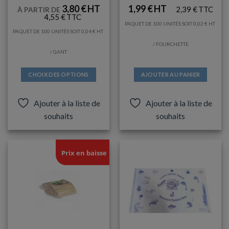
3,80
€
1,99
€
2,39
€
À PARTIR DE
4,55
€
PAQUET DE 100 UNITÉS SOIT
0,02
€
PAQUET DE 100 UNITÉS SOIT
0,04
€
/ FOURCHETTE
/ GANT
CHOIX DES OPTIONS
AJOUTER AU PANIER
Ce
produit
Ajouter à la liste de
Ajouter à la liste de
a
souhaits
souhaits
plusieurs
variations.
Les
options
Prix en baisse
peuvent
être
choisies
sur
la
page
du