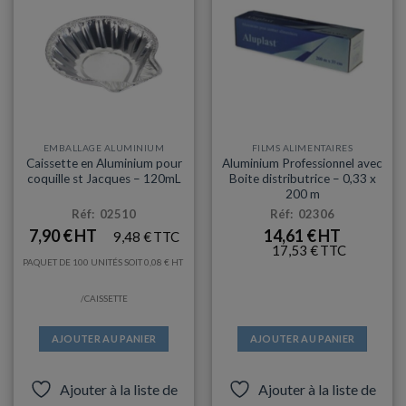
EMBALLAGE ALUMINIUM
FILMS ALIMENTAIRES
Caissette en Aluminium pour
Aluminium Professionnel avec
coquille st Jacques – 120mL
Boite distributrice – 0,33 x
200 m
Réf: 02510
Réf: 02306
7,90
€
14,61
€
9,48
€
17,53
€
PAQUET DE 100 UNITÉS SOIT
0,08
€
/CAISSETTE
AJOUTER AU PANIER
AJOUTER AU PANIER
Ajouter à la liste de
Ajouter à la liste de