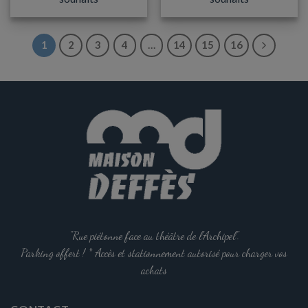
1
2
3
4
…
14
15
16
"Rue piétonne face au théâtre de l'Archipel".
Parking offert ! * Accès et stationnement autorisé pour charger vos
achats