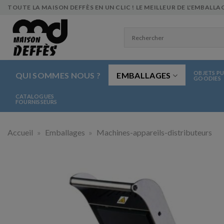
Skip
TOUTE LA MAISON DEFFÈS EN UN CLIC ! LE MEILLEUR DE L'EMBALLAG
to
content
OBJETS PU
QUI SOMMES NOUS ?
EMBALLAGES
GOODIES
CATALOGUES
FOURNISSEURS
Accueil
»
Emballages
»
Machines-appareils-distributeurs