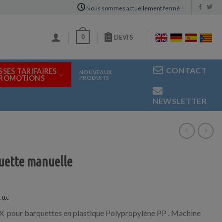
Nous sommes actuellement fermé !
0
DEVIS
CONTACT
SSES TARIFAIRES
NOUVEAUX
PROMOTIONS
PRODUITS
NEWSLETTER
uette manuelle
€
 pour barquettes en plastique Polypropylène PP . Machine