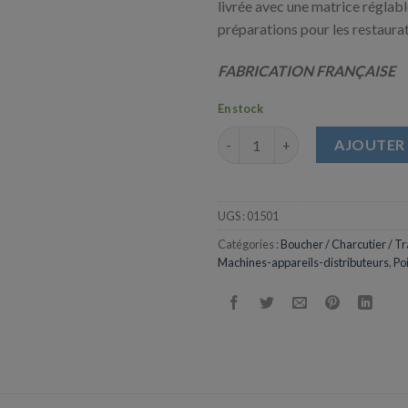
livrée avec une matrice réglabl
préparations pour les restaurat
FABRICATION FRANÇAISE
En stock
quantité de Operculeuse de B
AJOUTER 
UGS :
01501
Catégories :
Boucher / Charcutier / Tr
Machines-appareils-distributeurs
,
Po