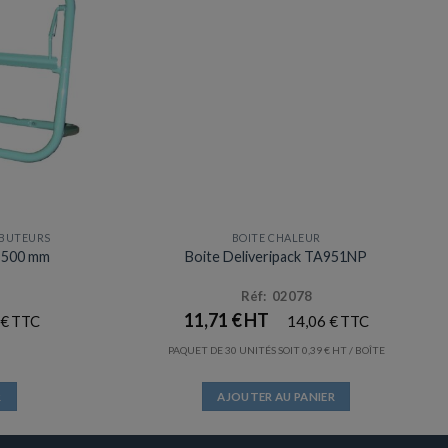
IBUTEURS
BOITE CHALEUR
Prix en baisse
e 500 mm
Boite Deliveripack TA951NP
Réf: 02078
11,71
€
€
14,06
€
PAQUET DE 30 UNITÉS SOIT
0,39
€
/ BOÎTE
R
AJOUTER AU PANIER