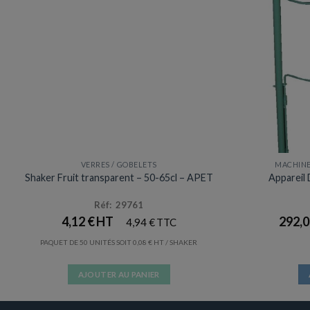
VERRES / GOBELETS
MACHINE
Prix en baisse
Shaker Fruit transparent – 50-65cl – APET
Appareil
Réf: 29761
4,12
€
292,
4,94
€
PAQUET DE 50 UNITÉS SOIT
0,08
€
/ SHAKER
AJOUTER AU PANIER