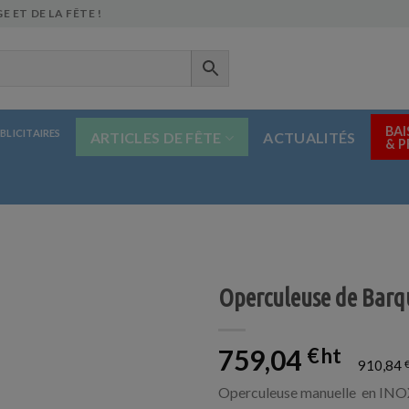
E ET DE LA FÊTE !
BAI
BLICITAIRES
ARTICLES DE FÊTE
ACTUALITÉS
& 
Operculeuse de Barq
759,04
€
910,84
Operculeuse manuelle en INOX