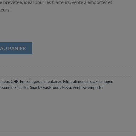
e brevetée, idéal pour les traiteurs, vente à emporter et
eurs !
arquette manuelle
AU PANIER
aiteur
,
CHR
,
Emballages alimentaires
,
Films alimentaires
,
Fromager
,
issonnier-écailler
,
Snack / Fast-food / Pizza
,
Vente-à-emporter