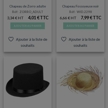
ARTICLES DE FÊTE
CHAPEAUX
Chapeau de Zorro adulte
Chapeau Fossoyeuse noir
Réf: ZORRO_ADULT
Réf: WID.2298
4,01
€
7,99
€
3,34
€
6,66
€
AJOUTER AU PANIER
AJOUTER AU PANIER
Ajouter à la liste de
Ajouter à la liste de
souhaits
souhaits