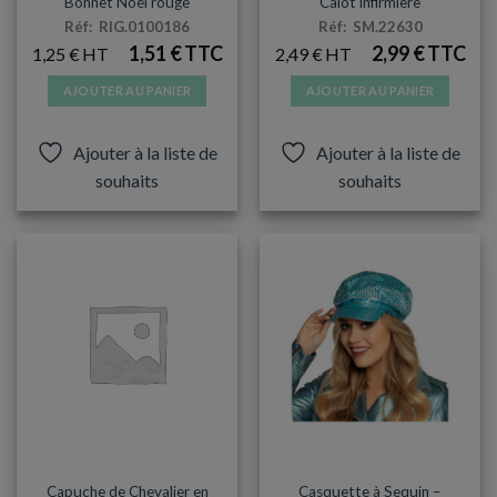
Bonnet Noël rouge
Calot infirmière
Réf: RIG.0100186
Réf: SM.22630
1,51
€
2,99
€
1,25
€
2,49
€
AJOUTER AU PANIER
AJOUTER AU PANIER
Ajouter à la liste de
Ajouter à la liste de
souhaits
souhaits
CHAPEAUX
CARNAVAL
Capuche de Chevalier en
Casquette à Sequin –