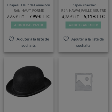
CHAPEAUX
CHAPEAUX
Chapeau Haut de Forme noir
Chapeau hawaïen
Réf: HAUT_FORME
Réf: HAWAI_PAILLE_NEUTRE
7,99
€
5,11
€
6,66
€
4,26
€
AJOUTER AU PANIER
AJOUTER AU PANIER
Ajouter à la liste de
Ajouter à la liste de
souhaits
souhaits
CHAPEAUX
ANNIVERSAIRES ADULTES