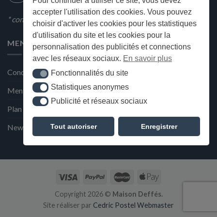
Pour continuer à utiliser ce site, vous devez
accepter l'utilisation des cookies. Vous pouvez
* condition en magasin
choisir d'activer les cookies pour les statistiques
d'utilisation du site et les cookies pour la
MENU
personnalisation des publicités et connections
avec les réseaux sociaux.
En savoir plus
Conditions générales de ventes
Fonctionnalités du site
Fonctionnalités du site
Statistiques anonymes
Statistiques anonymes
Mentions Légales et Politique de confidentialité
Publicité et réseaux sociaux
Publicité et réseaux sociaux
Plan du site
Tout autoriser
Enregistrer
Newsletter de la Maison Deffès
Copyright 2026 ©
Maison Deffés.
Site réaliser par
Cedric Postel Webmaster