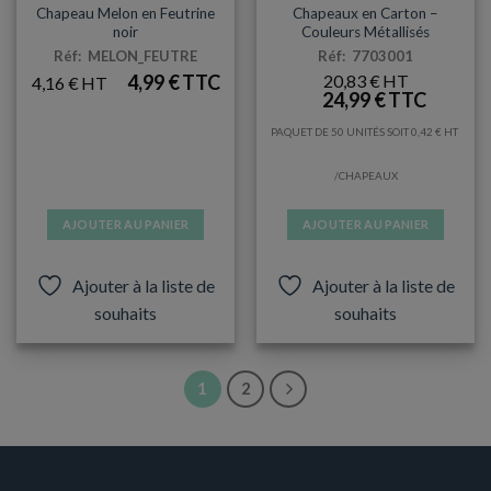
Chapeau Melon en Feutrine
Chapeaux en Carton –
noir
Couleurs Métallisés
Réf: MELON_FEUTRE
Réf: 7703001
4,99
€
20,83
€
4,16
€
24,99
€
PAQUET DE 50 UNITÉS SOIT
0,42
€
/CHAPEAUX
AJOUTER AU PANIER
AJOUTER AU PANIER
Ajouter à la liste de
Ajouter à la liste de
souhaits
souhaits
1
2