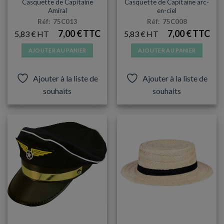
Casquette de Capitaine
Casquette de Capitaine arc-
Amiral
en-ciel
Réf: 75C013
Réf: 75C008
7,00
€
7,00
€
5,83
€
5,83
€
AJOUTER AU PANIER
AJOUTER AU PANIER
Ajouter à la liste de
Ajouter à la liste de
souhaits
souhaits
ARTICLES DE FÊTE
CHAPEAUX