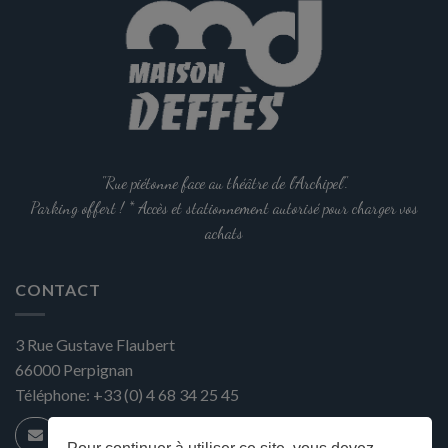
"Rue piétonne face au théâtre de l'Archipel".
Parking offert ! * Accès et stationnement autorisé pour charger vos
achats
CONTACT
3 Rue Gustave Flaubert
66000
Perpignan
Téléphone:
+33 (0) 4 68 34 25 45