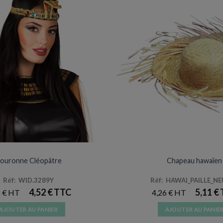
CHAPEAUX
CHAPEAUX
ouronne Cléopâtre
Chapeau hawaïen
Réf: WID.3289Y
Réf: HAWAI_PAILLE_N
4,52
€
5,11
€
6
€
4,26
€
AJOUTER AU PANIER
AJOUTER AU PANIE