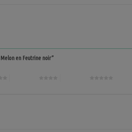
u Melon en Feutrine noir”
4 étoiles sur 5
5 étoiles sur 5