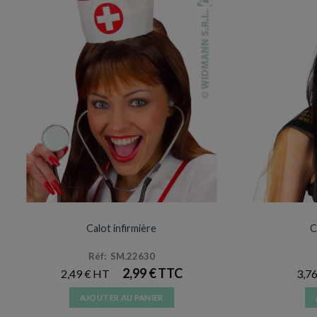
ARTICLES DE FÊTE
Calot infirmière
C
Réf: SM.22630
2,99
€
2,49
€
3,7
AJOUTER AU PANIER