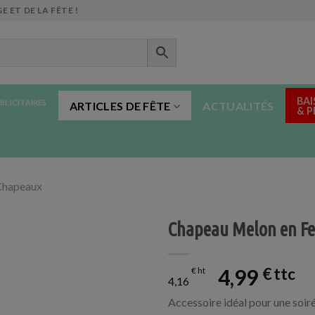
E ET DE LA FÊTE !
BAI
BLICITAIRES
ARTICLES DE FÊTE
ACTUALITÉS
& 
Chapeaux
Chapeau Melon en Fe
4,99
€
€
4,16
Accessoire idéal pour une soir