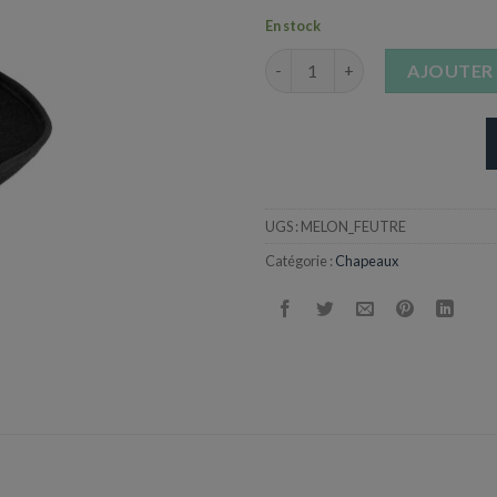
En stock
quantité de Chapeau Melon en 
AJOUTER 
UGS :
MELON_FEUTRE
Catégorie :
Chapeaux