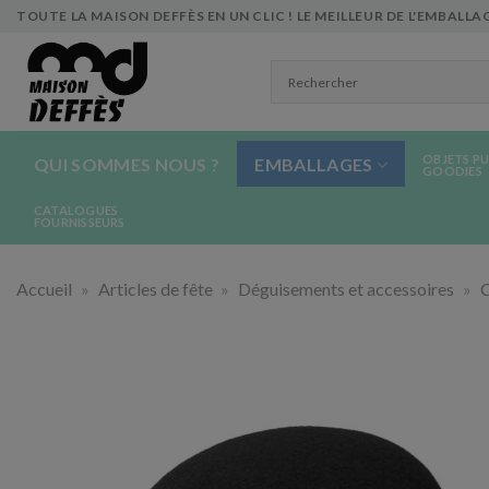
Skip
TOUTE LA MAISON DEFFÈS EN UN CLIC ! LE MEILLEUR DE L'EMBALLAG
to
content
OBJETS PU
QUI SOMMES NOUS ?
EMBALLAGES
GOODIES
CATALOGUES
FOURNISSEURS
Accueil
»
Articles de fête
»
Déguisements et accessoires
»