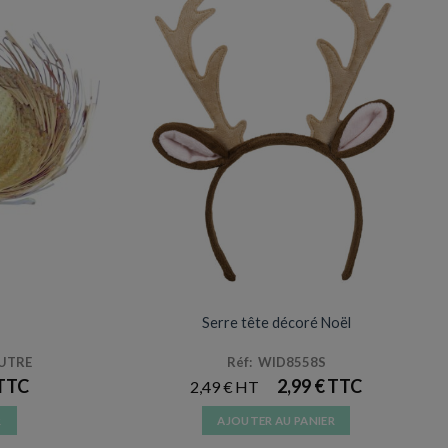
ACCESSOIRES DE DÉGUISEMENTS
Serre tête décoré Noël
EUTRE
Réf: WID8558S
2,99
€
2,49
€
R
AJOUTER AU PANIER