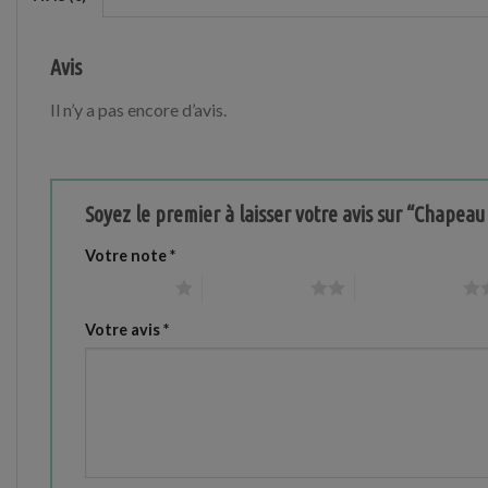
Avis
Il n’y a pas encore d’avis.
Soyez le premier à laisser votre avis sur “Chapea
Votre note
*
1 étoile sur 5
2 étoiles sur 5
3 étoiles sur 5
Votre avis
*