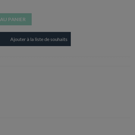
Feutrine noir
AU PANIER
Ajouter à la liste de souhaits