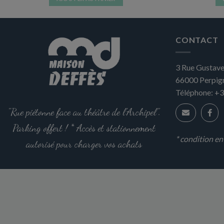
CONTACT
3 Rue Gustave
66000
Perpig
Téléphone:
+3
"Rue piétonne face au théâtre de l'Archipel".
Parking offert ! * Accès et stationnement
* condition e
autorisé pour charger vos achats