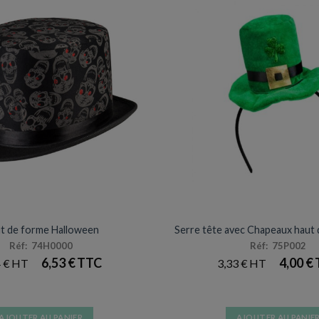
CHAPEAUX
CHAPEAUX
t de forme Halloween
Serre tête avec Chapeaux haut
Réf: 74H0000
Réf: 75P002
6,53
€
4,00
€
4
€
3,33
€
AJOUTER AU PANIER
AJOUTER AU PANIE