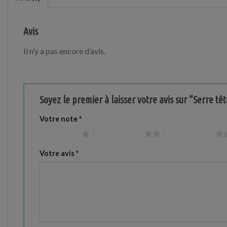
Avis
Il n’y a pas encore d’avis.
Soyez le premier à laisser votre avis sur “Serre tê
Votre note
*
1 étoile sur 5
2 étoiles sur 5
3 étoiles sur 5
Votre avis
*