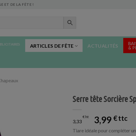
E ET DE LA FÊTE !
BAI
BLICITAIRES
ARTICLES DE FÊTE
ACTUALITÉS
& 
Chapeaux
Serre tête Sorcière S
3,99
€
€
3,33
Tiare idéale pour compléter un