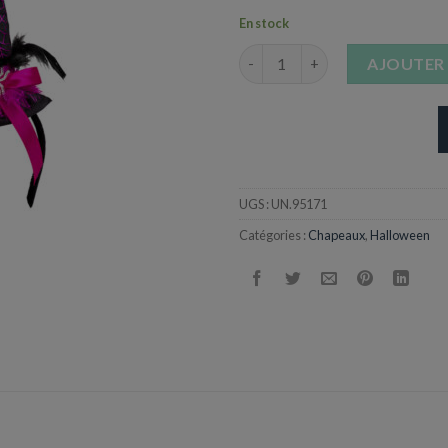
En stock
quantité de Serre tête Sorcièr
AJOUTER 
UGS :
UN.95171
Catégories :
Chapeaux
,
Halloween