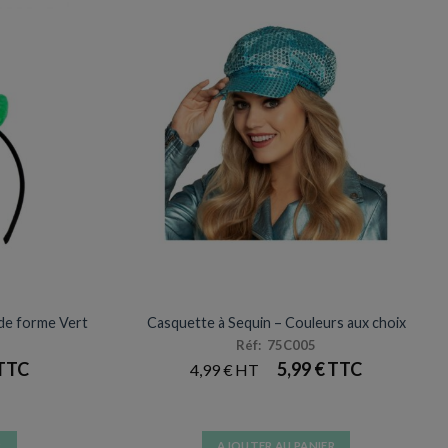
CARNAVAL
 de forme Vert
Casquette à Sequin – Couleurs aux choix
Réf: 75C005
5,99
€
4,99
€
R
AJOUTER AU PANIER