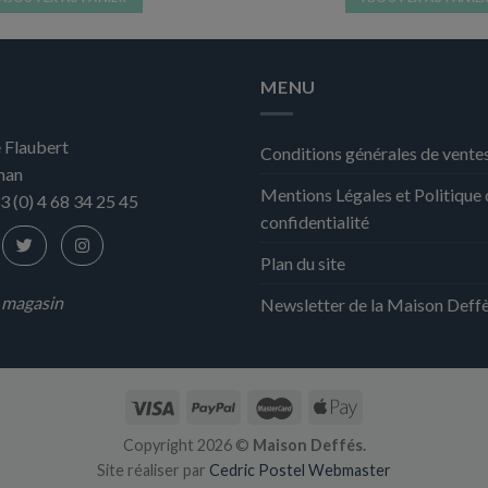
MENU
 Flaubert
Conditions générales de vente
nan
Mentions Légales et Politique
3 (0) 4 68 34 25 45
confidentialité
Plan du site
n magasin
Newsletter de la Maison Deff
Copyright 2026 ©
Maison Deffés.
Site réaliser par
Cedric Postel Webmaster