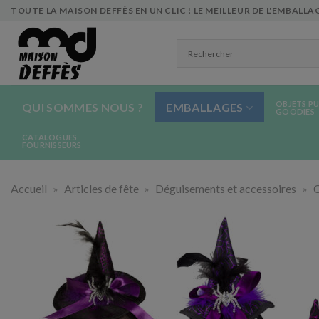
Skip
TOUTE LA MAISON DEFFÈS EN UN CLIC ! LE MEILLEUR DE L'EMBALLAG
to
content
OBJETS PU
QUI SOMMES NOUS ?
EMBALLAGES
GOODIES
CATALOGUES
FOURNISSEURS
Accueil
»
Articles de fête
»
Déguisements et accessoires
»