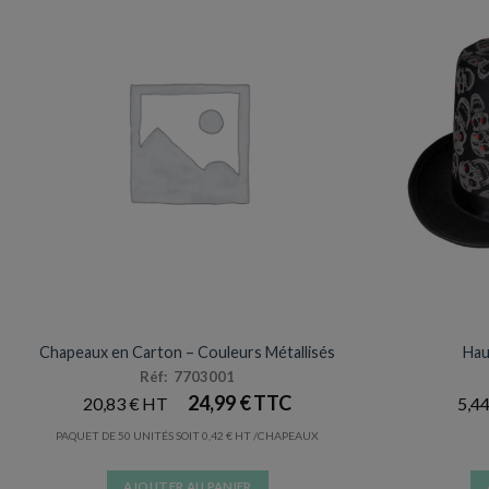
ANNIVERSAIRES ADULTES
Chapeaux en Carton – Couleurs Métallisés
Hau
Réf: 7703001
24,99
€
20,83
€
5,4
PAQUET DE 50 UNITÉS SOIT
0,42
€
/CHAPEAUX
AJOUTER AU PANIER