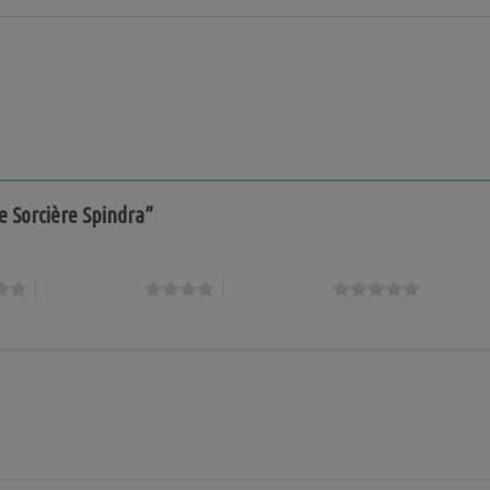
te Sorcière Spindra”
4 étoiles sur 5
5 étoiles sur 5