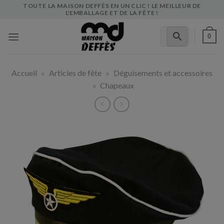
Skip
TOUTE LA MAISON DEFFÈS EN UN CLIC ! LE MEILLEUR DE
L'EMBALLAGE ET DE LA FÊTE !
to
content
0
Accueil
»
Articles de fête
»
Déguisements et accessoires
»
Chapeaux