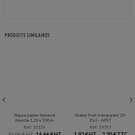
PRODUITS SIMILAIRES
NAPPES
VERRES / GOBELETS
Promotion
Prix en baisse
Nappe papier damassé
Shaker Fruit transparent 20-
blanche 1,20 x 100 m
25cl – APET
Réf: 13135
Réf: 29757
LE
LE
23,06
€
16,66
€
1,92
€
2,30
€