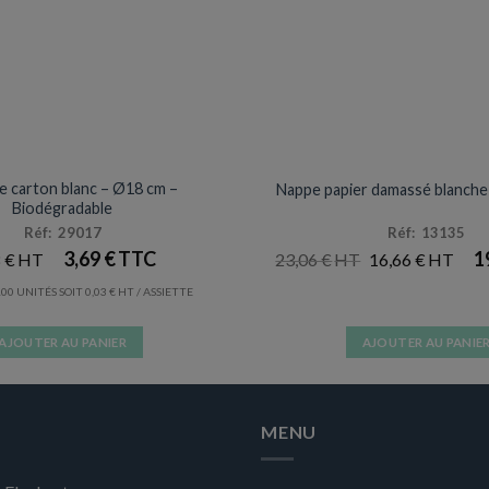
ASSIETTES
NAPPES
Prix en baisse
e carton blanc – Ø18 cm –
Nappe papier damassé blanche 
Biodégradable
Réf: 29017
Réf: 13135
LE
LE
3,69
€
1
8
€
23,06
€
16,66
€
PRIX
PRIX
INITIAL
ACT
00 UNITÉS SOIT
0,03
€
/ ASSIETTE
ÉTAIT :
EST 
23,06 €.
16,66
AJOUTER AU PANIER
AJOUTER AU PANIE
MENU