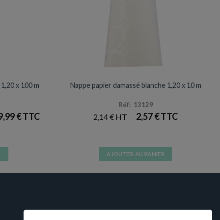
NAPPES
Promotion
1,20 x 100 m
Nappe papier damassé blanche 1,20 x 10 m
Réf: 13129
9,99
€
2,57
€
2,14
€
UEL
:
 €.
R
AJOUTER AU PANIER