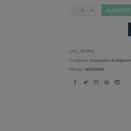
quantité de Croix de prêtre - 
AJOUTER 
UGS :
78C0042
Catégories :
Accessoires de déguise
Marque :
WIDMANN