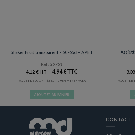
VERRES / GOBELETS
Prix en baisse
Assiett
Shaker Fruit transparent – 50-65cl – APET
Réf: 29761
4,94
€
4,12
€
3,0
PAQUET DE 50 UNITÉS SOIT
0,08
€
/ SHAKER
PAQUET DE 1
AJOUTER AU PANIER
CONTACT