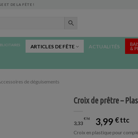
E ET DE LA FÊTE !
BAI
BLICITAIRES
ARTICLES DE FÊTE
ACTUALITÉS
& 
ccessoires de déguisements
Croix de prêtre – Pla
3,99
€
€
3,33
Croix en plastique pour complé