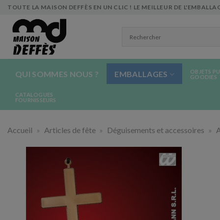
Skip
TOUTE LA MAISON DEFFÈS EN UN CLIC ! LE MEILLEUR DE L'EMBALLAG
to
content
OBJETS PU
QUI SOMMES NOUS ?
EMBALLAGES
GOODIES
CATALOGUES
FOURNISSEURS
Accueil
»
Articles de fête
»
Déguisements et accessoires
»
A