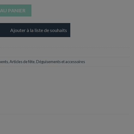
Plastique Doré + Cordon
AU PANIER
Ajouter à la liste de souhaits
ments
,
Articles de fête
,
Déguisements et accessoires