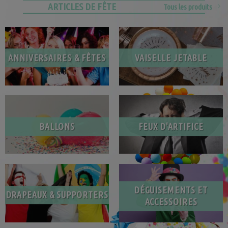
ARTICLES DE FÊTE
Tous les produits
ANNIVERSAIRES & FÊTES
VAISELLE JETABLE
BALLONS
FEUX D'ARTIFICE
DÉGUISEMENTS ET
DRAPEAUX & SUPPORTERS
ACCESSOIRES