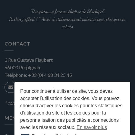
"Rue piétonne face au théâtre de l'Archipel".
Parking offert ! * Accès et stationnement autorisé pour charger vos
achats
CONTACT
3 Rue Gustave Flaubert
66000
Perpignan
Téléphone:
+33 (0) 4 68 34 25 45
Pour continuer à utiliser ce site, vous devez
accepter l'utilisation des cookies. Vous pouvez
* condition en magasin
choisir d'activer les cookies pour les statistiques
d'utilisation du site et les cookies pour la
MENU
personnalisation des publicités et connections
avec les réseaux sociaux.
En savoir plus