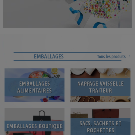
EMBALLAGES
Tous les produits
EMBALLAGES
NAPPAGE VAISSELLE
ALIMENTAIRES
TRAITEUR
SACS, SACHETS ET
EMBALLAGES BOUTIQUE
POCHETTES