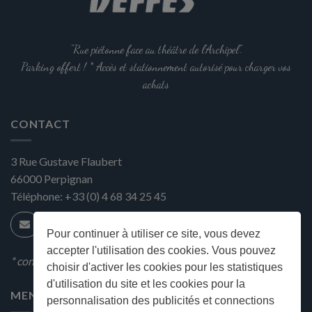
"Rue piétonne face au théâtre de l'Archipel".
Parking offert ! * Accès et stationnement autorisé pour charger vos
achats
CONTACT
3 Rue Gustave Flaubert
66000
Perpignan
Téléphone:
+33 (0) 4 68 34 25 45
Pour continuer à utiliser ce site, vous devez
accepter l'utilisation des cookies. Vous pouvez
* condition en magasin
choisir d'activer les cookies pour les statistiques
d'utilisation du site et les cookies pour la
MENU
personnalisation des publicités et connections