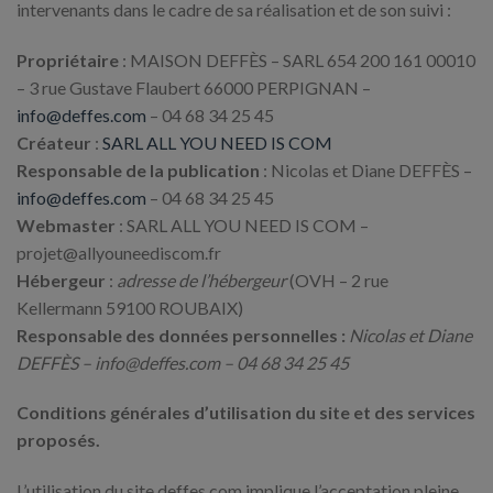
intervenants dans le cadre de sa réalisation et de son suivi :
Propriétaire
: MAISON DEFFÈS – SARL 654 200 161 00010
– 3 rue Gustave Flaubert 66000 PERPIGNAN –
info@deffes.com
– 04 68 34 25 45
Créateur
:
SARL ALL YOU NEED IS COM
Responsable de la publication
: Nicolas et Diane DEFFÈS –
info@deffes.com
– 04 68 34 25 45
Webmaster
: SARL ALL YOU NEED IS COM –
projet@allyouneediscom.fr
Hébergeur
:
adresse de l’hébergeur
(OVH – 2 rue
Kellermann 59100 ROUBAIX)
Responsable des données personnelles :
Nicolas et Diane
DEFFÈS – info@deffes.com – 04 68 34 25 45
Conditions générales d’utilisation du site et des services
proposés.
L’utilisation du site deffes.com implique l’acceptation pleine