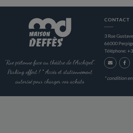
CONTACT
3 Rue Gustave
66000
Perpig
Téléphone:
+3
"Rue piétonne face au théâtre de l'Archipel".
Parking offert ! * Accès et stationnement
* condition e
autorisé pour charger vos achats