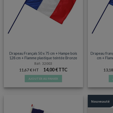
DRAPEAU HAMPE BOIS
Drapeau Français 50 x 75 cm + Hampe bois
Drapeau franç
128 cm + Flamme plastique teintée Bronze
cm + Flam
Réf: 32003
14,00
€
11,67
€
13,1
AJOUTER AU PANIER
Nouveauté