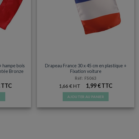
S
ARTICLES DE FÊTE
+ hampe bois
Drapeau France 30 x 45 cm en plastique +
intée Bronze
Fixation voiture
Réf: FS063
€
1,99
€
1,66
€
R
AJOUTER AU PANIER