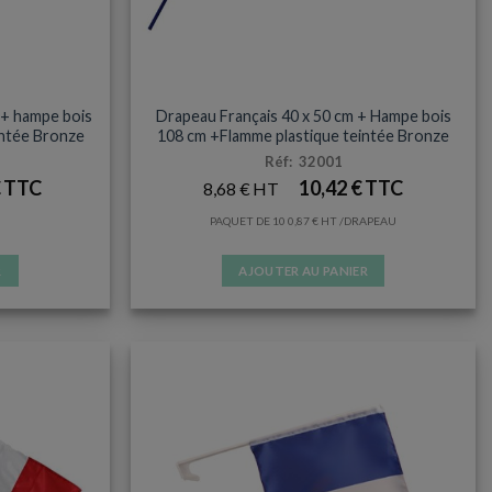
S
DRAPEAU HAMPE BOIS
 + hampe bois
Drapeau Français 40 x 50 cm + Hampe bois
intée Bronze
108 cm +Flamme plastique teintée Bronze
Réf: 32001
€
10,42
€
8,68
€
PAQUET DE 10
0,87
€
/DRAPEAU
R
AJOUTER AU PANIER