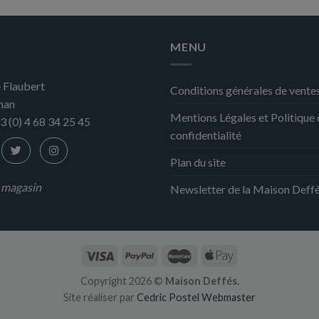
plusieurs
variations.
MENU
Les
options
peuvent
 Flaubert
Conditions générales de vente
être
nan
choisies
Mentions Légales et Politique
3 (0) 4 68 34 25 45
sur
confidentialité
la
Plan du site
page
du
n magasin
Newsletter de la Maison Deff
produit
Copyright 2026 ©
Maison Deffés.
Site réaliser par
Cedric Postel Webmaster