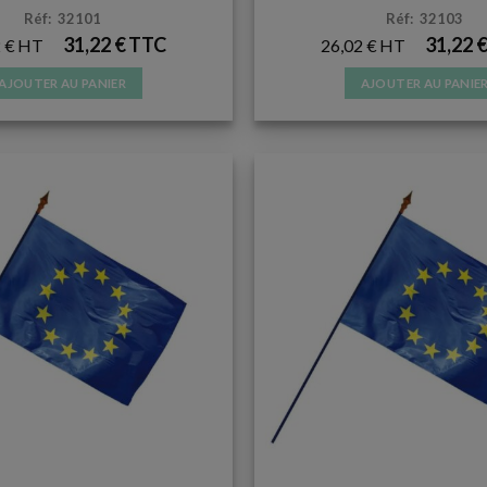
Réf: 32101
Réf: 32103
31,22
€
31,22
2
€
26,02
€
AJOUTER AU PANIER
AJOUTER AU PANIE