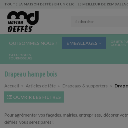
Skip
TOUTE LA MAISON DEFFÈS EN UN CLIC ! LE MEILLEUR DE L'EMBALLAG
to
content
OBJETS PU
QUI SOMMES NOUS ?
EMBALLAGES
GOODIES
CATALOGUES
FOURNISSEURS
Drapeau hampe bois
Accueil
»
Articles de fête
»
Drapeaux & supporters
»
Drape
OUVRIR LES FILTRES
Pour agrémenter vos façades, mairies, entreprises, décorer votr
défilés, vous serez parés !