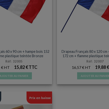
DRAPEAU HAMPE BOIS
DRAPEAU HAMPE BOI
ais 60 x 90 cm + hampe bois 152
Drapeau Français 80 x 120 cm 
me plastique teintée Bronze
172 cm + flamme plastique te
Réf: 32005
Réf: 32007
15,82
€
19,88
8
€
16,57
€
AJOUTER AU PANIER
AJOUTER AU PANIE
Prix en baisse