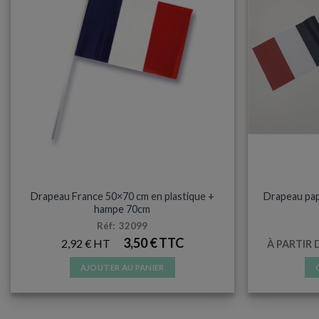
ARTICLES DE FÊTE
Drapeau France 50×70 cm en plastique +
Drapeau pap
hampe 70cm
Réf: 32099
3,50
€
2,92
€
À PARTIR 
AJOUTER AU PANIER