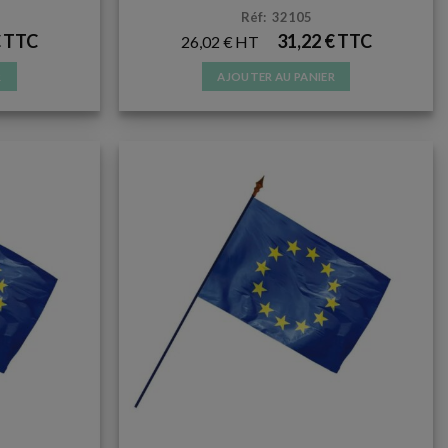
Réf: 32105
€
31,22
€
26,02
€
R
AJOUTER AU PANIER