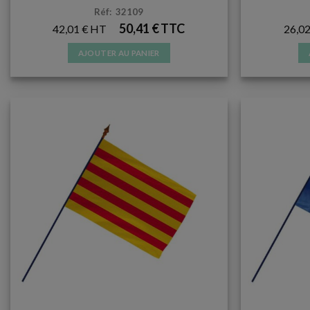
Réf: 32109
50,41
€
42,01
€
26,0
AJOUTER AU PANIER