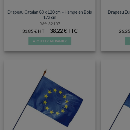
DRAPEAU HAMPE BOIS
Drapeau Catalan 80 x 120 cm – Hampe en Bois
Drapeau Eu
172 cm
Réf: 32107
38,22
€
31,85
€
26,2
AJOUTER AU PANIER