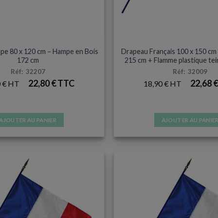
DRAPEAU HAMPE BOIS
DRAPEAU HAMPE BOI
pe 80 x 120 cm – Hampe en Bois
Drapeau Français 100 x 150 cm
172 cm
215 cm + Flamme plastique te
Réf: 32207
Réf: 32009
22,80
€
22,68
0
€
18,90
€
AJOUTER AU PANIER
AJOUTER AU PANIE