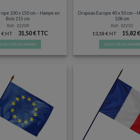
DRAPEAU HAMPE BOIS
DRAPEAU HAMPE BOI
rope 100 x 150 cm – Hampe en
Drapeau Europe 40 x 50 cm – 
Bois 215 cm
108 cm
Réf: 32209
Réf: 32201
31,50
€
15,82
5
€
13,18
€
AJOUTER AU PANIER
AJOUTER AU PANIE