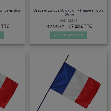
S
DRAPEAU HAMPE BOIS
Hampe en Bois
Drapeau Europe 50 x 75 cm – Hampe en Bois
128 cm
Réf: 32203
€
17,08
€
14,23
€
R
AJOUTER AU PANIER