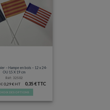
DRAPEAU HAMPE BOIS
ier – Hampe en bois – 12 x 24-
OU 15 X 19 cm
Réf: 32502
0,35
€
0,29
€
DE
CHOIX DES OPTIONS
Ce
produit
a