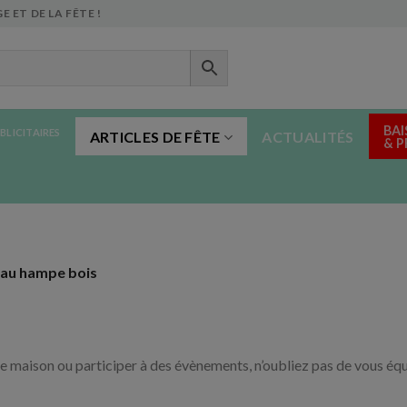
E ET DE LA FÊTE !
BAI
BLICITAIRES
ARTICLES DE FÊTE
ACTUALITÉS
& 
au hampe bois
e maison ou participer à des évènements, n’oubliez pas de vous équi