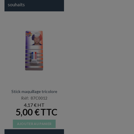
souhaits
ACCESSOIRES ET SUPPORTERS
Stick maquillage tricolore
Réf: 87C0012
4,17
€
5,00
€
AJOUTER AU PANIER