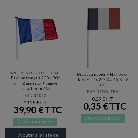
PAVILLON POUR MAT OU FAÇADE
Drapeau papier – Hampe en
Pavillon français 200 x 300
bois – 12 x 24- OU 15 X 19
cm +2 anneaux + sangle
cm
renfort pour Mât
Réf: 32502-FRA
Réf: 32022
0,29
€
33,25
€
0,35
€
39,90
€
AJOUTER AU PANIER
AJOUTER AU PANIER
Ajouter à la liste de