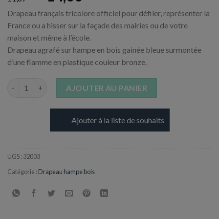
Drapeau français tricolore officiel pour défiler, représenter la
France ou a hisser sur la façade des mairies ou de votre
maison et même à l’école.
Drapeau agrafé sur hampe en bois gainée bleue surmontée
d’une flamme en plastique couleur bronze.
quantité de Drapeau Français 50 x 75 cm + Hampe bois 128 cm +
AJOUTER AU PANIER
Ajouter à la liste de souhaits
UGS :
32003
Catégorie :
Drapeau hampe bois