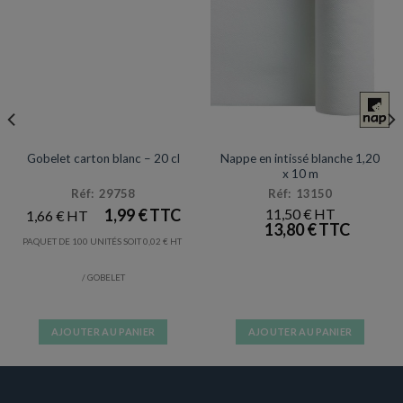
EMBALLAGES
NAPPES / SET & CHEMIN DE TABLE
Prix en baisse
Nappe en intissé blanche 1,20
Gobelet carton blanc – 20 cl
x 10 m
Réf: 29758
Réf: 13150
1,99
€
11,50
€
1,66
€
13,80
€
PAQUET DE 100 UNITÉS SOIT
0,02
€
/ GOBELET
AJOUTER AU PANIER
AJOUTER AU PANIER