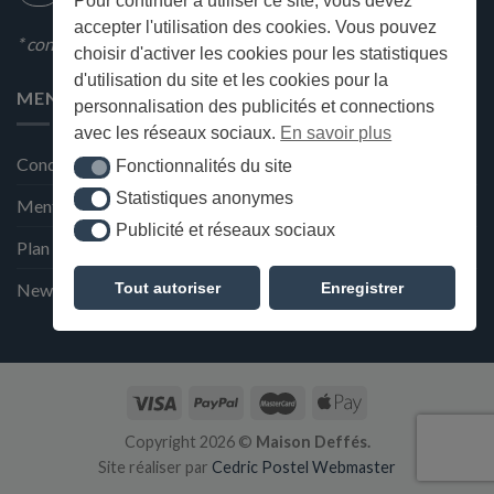
Pour continuer à utiliser ce site, vous devez
accepter l'utilisation des cookies. Vous pouvez
* condition en magasin
choisir d'activer les cookies pour les statistiques
d'utilisation du site et les cookies pour la
MENU
personnalisation des publicités et connections
avec les réseaux sociaux.
En savoir plus
Conditions générales de ventes
Fonctionnalités du site
Fonctionnalités du site
Statistiques anonymes
Statistiques anonymes
Mentions Légales et Politique de confidentialité
Publicité et réseaux sociaux
Publicité et réseaux sociaux
Plan du site
Tout autoriser
Enregistrer
Newsletter de la Maison Deffès
Copyright 2026 ©
Maison Deffés.
Site réaliser par
Cedric Postel Webmaster