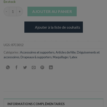
En stock
quantité de Stick maquillage tricolore
AJOUTER AU PANIER
Ajouter à la liste de souhaits
UGS :
87C0012
Catégories :
Accessoires et supporters
,
Articles de fête
,
Déguisements et
accessoires
,
Drapeaux & supporters
,
Maquillage / Latex
INFORMATIONS COMPLÉMENTAIRES