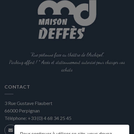
"Rue piétonne face au théâtre de l'Archipel".
Parking offert ! * Accès et stationnement autorisé pour charger vos
achats
CONTACT
3 Rue Gustave Flaubert
66000
Perpignan
Téléphone:
+33 (0) 4 68 34 25 45