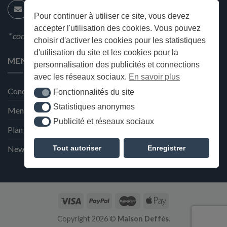
Pour continuer à utiliser ce site, vous devez
accepter l'utilisation des cookies. Vous pouvez
* condition en magasin
choisir d'activer les cookies pour les statistiques
d'utilisation du site et les cookies pour la
MENU
personnalisation des publicités et connections
avec les réseaux sociaux.
En savoir plus
Conditions générales de ventes
Fonctionnalités du site
Fonctionnalités du site
Statistiques anonymes
Statistiques anonymes
Mentions Légales et Politique de confidentialité
Publicité et réseaux sociaux
Publicité et réseaux sociaux
Plan du site
Tout autoriser
Enregistrer
Newsletter de la Maison Deffès
Copyright 2026 ©
Maison Deffés.