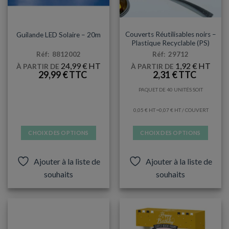
DÉCORATIONS & PINATAS
COUVERTS
Couverts Réutilisables noirs –
Guilande LED Solaire – 20m
Plastique Recyclable (PS)
Réf: 8812002
Réf: 29712
24,99
€
1,92
€
À PARTIR DE
À PARTIR DE
29,99
€
2,31
€
PAQUET DE 40 UNITÉS SOIT
–
0,05
€
0,07
€
/ COUVERT
CHOIX DES OPTIONS
CHOIX DES OPTIONS
Ce
Ce
produit
produit
Ajouter à la liste de
Ajouter à la liste de
a
a
souhaits
souhaits
plusieurs
plusieurs
variations.
variations.
Les
Les
options
options
peuvent
peuvent