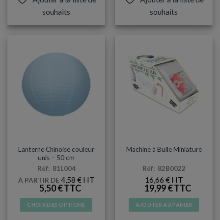
a
souhaits
souhaits
plusieurs
variations.
Les
options
peuvent
être
choisies
sur
la
page
du
produit
DÉCORATIONS & PINATAS
DÉCORATIONS & PINATAS
Lanterne Chinoise couleur
Machine à Bulle Miniature
unis – 50 cm
Réf: 81L004
Réf: 82B0022
4,58
€
16,66
€
À PARTIR DE
5,50
€
19,99
€
CHOIX DES OPTIONS
AJOUTER AU PANIER
Ce