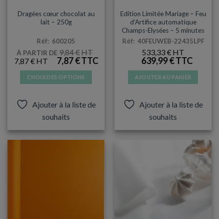
DRAGÉES / CONTENANTS
PORTABLE AUTOMATIQUE EN LIVRAISON
Dragées cœur chocolat au
Edition Limitée Mariage – Feu
lait – 250g
d’Artifice automatique
Champs-Elysées – 5 minutes
Réf: 600205
Réf: 40FEUWEB-22435LPF
9,84
€
533,33
€
À PARTIR DE
LE
LE
7,87
€
639,99
€
7,87
€
PRIX
PRIX
INITIAL
ACTUEL
CHOIX DES OPTIONS
AJOUTER AU PANIER
ÉTAIT :
EST :
9,84 €.
7,87 €.
Ce
produit
Ajouter à la liste de
Ajouter à la liste de
a
souhaits
souhaits
plusieurs
variations.
Les
options
peuvent
être
choisies
sur
la
page