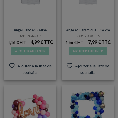
la
page
du
produit
BAPTÊME
BAPTÊME
Ange Blanc en Résine
Ange en Céramique – 14 cm
Réf: 703A011
Réf: 703A006
4,99
€
7,99
€
4,16
€
6,66
€
AJOUTER AU PANIER
AJOUTER AU PANIER
Ajouter à la liste de
Ajouter à la liste de
souhaits
souhaits