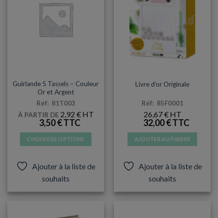
être
être
choisies
choisies
sur
sur
la
la
page
page
du
du
produit
produit
DÉCORATIONS & PINATAS
DÉCORATIONS & PINATAS
Guirlande 5 Tassels – Couleur
Livre d’or Originale
Or et Argent
Réf: 81T003
Réf: 85F0001
2,92
€
26,67
€
À PARTIR DE
3,50
€
32,00
€
CHOIX DES OPTIONS
AJOUTER AU PANIER
Ce
produit
Ajouter à la liste de
Ajouter à la liste de
a
souhaits
souhaits
plusieurs
variations.
Les
options