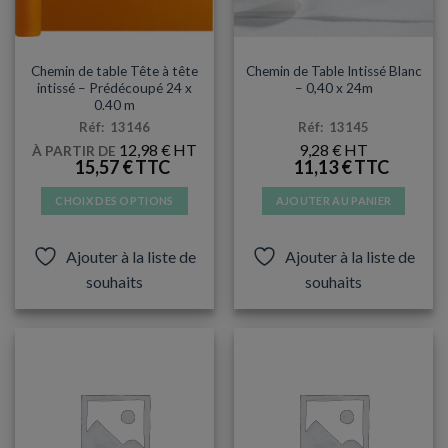
du
produit
NAPPES / SET & CHEMIN DE TABLE
NAPPES / SET & CHEMIN DE TABLE
Chemin de table Tête à tête
Chemin de Table Intissé Blanc
intissé – Prédécoupé 24 x
– 0,40 x 24m
0.40 m
Réf: 13146
Réf: 13145
12,98
€
9,28
€
À PARTIR DE
15,57
€
11,13
€
CHOIX DES OPTIONS
AJOUTER AU PANIER
Ce
produit
Ajouter à la liste de
Ajouter à la liste de
a
souhaits
souhaits
plusieurs
variations.
Les
options
peuvent
être
choisies
sur