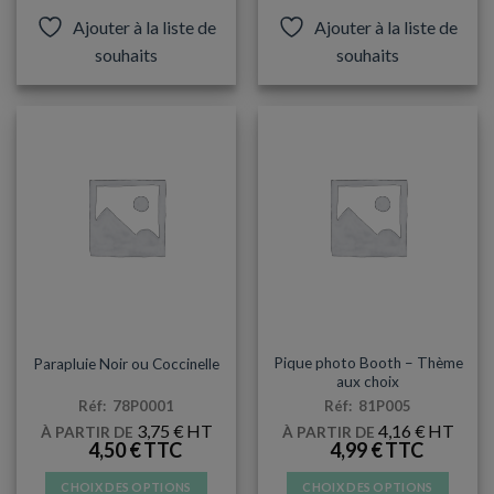
produit
Ajouter à la liste de
Ajouter à la liste de
a
souhaits
souhaits
plusieurs
variations.
Les
options
peuvent
être
choisies
sur
la
page
du
produit
MARIAGE
ANNIVERSAIRES ADULTES
Pique photo Booth – Thème
Parapluie Noir ou Coccinelle
aux choix
Réf: 78P0001
Réf: 81P005
3,75
€
4,16
€
À PARTIR DE
À PARTIR DE
4,50
€
4,99
€
CHOIX DES OPTIONS
CHOIX DES OPTIONS