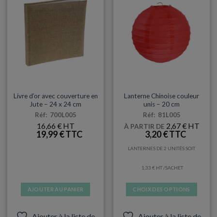
peuvent
être
choisies
sur
la
page
du
produit
ANNIVERSAIRES ADULTES
DÉCORATIONS & PINATAS
Livre d’or avec couverture en
Lanterne Chinoise couleur
Jute – 24 x 24 cm
unis – 20 cm
Réf: 700L005
Réf: 81L005
16,66
€
2,67
€
À PARTIR DE
19,99
€
3,20
€
LANTERNES DE 2 UNITÉS SOIT
1,33
€
/SACHET
AJOUTER AU PANIER
CHOIX DES OPTIONS
Ce
produit
Ajouter à la liste de
Ajouter à la liste de