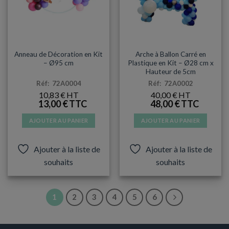
BABY SHOWER
DÉCORATIONS & PINATAS
Anneau de Décoration en Kit
Arche à Ballon Carré en
– Ø95 cm
Plastique en Kit – Ø28 cm x
Hauteur de 5cm
Réf: 72A0004
Réf: 72A0002
10,83
€
40,00
€
13,00
€
48,00
€
AJOUTER AU PANIER
AJOUTER AU PANIER
Ajouter à la liste de
Ajouter à la liste de
souhaits
souhaits
1
2
3
4
5
6