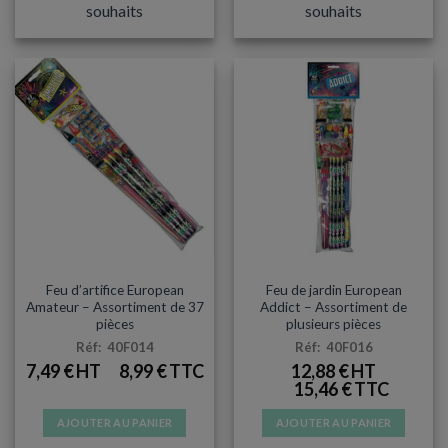
souhaits
souhaits
PETITE PYROTECHNIE
PETITE PYROTECHNIE
Feu d’artifice European
Feu de jardin European
Amateur – Assortiment de 37
Addict – Assortiment de
pièces
plusieurs pièces
Réf: 40F014
Réf: 40F016
7,49
€
8,99
€
12,88
€
15,46
€
AJOUTER AU PANIER
AJOUTER AU PANIER