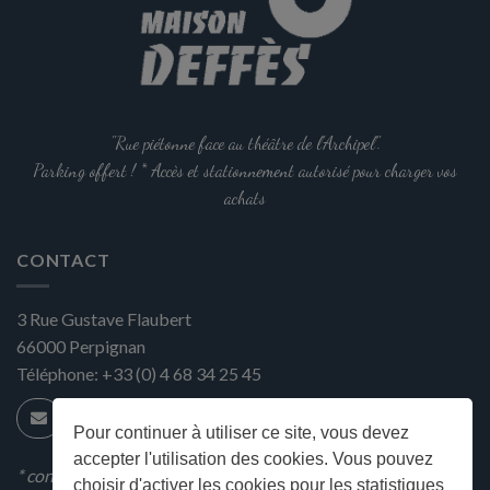
"Rue piétonne face au théâtre de l'Archipel".
Parking offert ! * Accès et stationnement autorisé pour charger vos
achats
CONTACT
3 Rue Gustave Flaubert
66000
Perpignan
Téléphone:
+33 (0) 4 68 34 25 45
Pour continuer à utiliser ce site, vous devez
accepter l'utilisation des cookies. Vous pouvez
* condition en magasin
choisir d'activer les cookies pour les statistiques