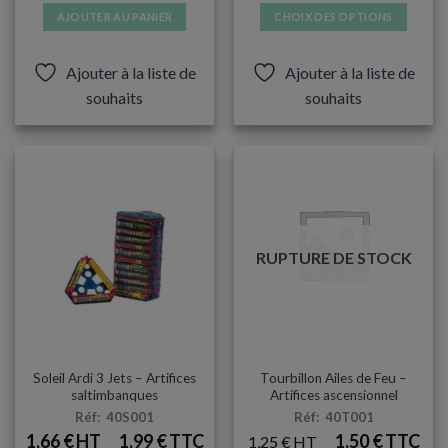
AJOUTER AU PANIER
CHOIX DES OPTIONS
Ce
produit
Ajouter à la liste de
Ajouter à la liste de
a
souhaits
souhaits
plusieurs
variations.
Les
options
peuvent
être
choisies
sur
RUPTURE DE STOCK
la
page
du
produit
PETITE PYROTECHNIE
PETITE PYROTECHNIE
Soleil Ardi 3 Jets – Artifices
Tourbillon Ailes de Feu –
saltimbanques
Artifices ascensionnel
Réf: 40S001
Réf: 40T001
1,66
€
1,99
€
1,50
€
1,25
€