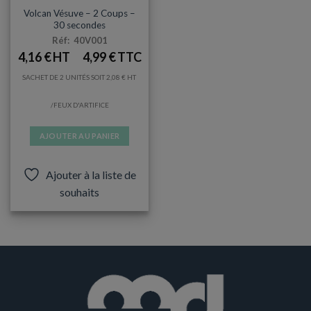
PETITE PYROTECHNIE
Volcan Vésuve – 2 Coups –
30 secondes
Réf: 40V001
4,16
€
4,99
€
SACHET DE 2 UNITÉS SOIT
2,08
€
/FEUX D'ARTIFICE
AJOUTER AU PANIER
Ajouter à la liste de
souhaits