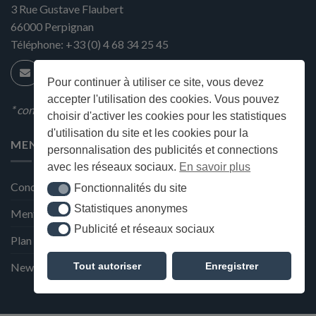
3 Rue Gustave Flaubert
66000
Perpignan
Téléphone:
+33 (0) 4 68 34 25 45
Pour continuer à utiliser ce site, vous devez
accepter l'utilisation des cookies. Vous pouvez
* condition en magasin
choisir d'activer les cookies pour les statistiques
d'utilisation du site et les cookies pour la
MENU
personnalisation des publicités et connections
avec les réseaux sociaux.
En savoir plus
Conditions générales de ventes
Fonctionnalités du site
Fonctionnalités du site
Statistiques anonymes
Statistiques anonymes
Mentions Légales et Politique de confidentialité
Publicité et réseaux sociaux
Publicité et réseaux sociaux
Plan du site
Tout autoriser
Enregistrer
Newsletter de la Maison Deffès