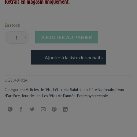
Retrait en magasin uniquement.
En stock
quantité de Feu d'artifice European Amateur - Assortiment de 3
AJOUTER AU PANIER
Ajouter à la liste de souhaits
UGS :
40F014
Catégories :
Articles de fête
,
Fête de la Saint-Jean
,
Fête Nationale
,
Feux
d'artifice
,
Jour de l'an
,
Les fêtes de l'année
,
Petite pyrotechnie