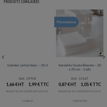
PRODUITS SIMILAIRES
Prix en baisse
EMBALLAGES
SERVIETTES
Prix en baisse
Serviette Ouate Blanche – 20
Gobelet carton blanc – 20 cl
x 20 cm – 2 plis
Réf: 29758
Réf: 13167
1,66
€
1,99
€
0,87
€
1,05
€
PAQUET DE 100 UNITÉS SOIT
0,02
€
PAQUET DE 100 UNITÉS SOIT
0,01
€
/ GOBELET
/ SERVIETTES