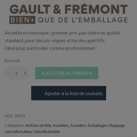
Assiette économique ; premier prix ,pas chère de qualité
standard, pour des pic-niques et/ou des apéritifs.
Idéal pour particulier comme professionnel !
En stock
quantité de Assiette carton blanche - Ø23 cm - Biodégradable
AJOUTER AU PANIER
Ajouter à la liste de souhaits
UGS :
29021
Catégories :
Articles de fête
,
Assiettes
,
Assiettes
,
Emballages
,
Nappage
vaisselle traiteur
,
Vaiselle jetable