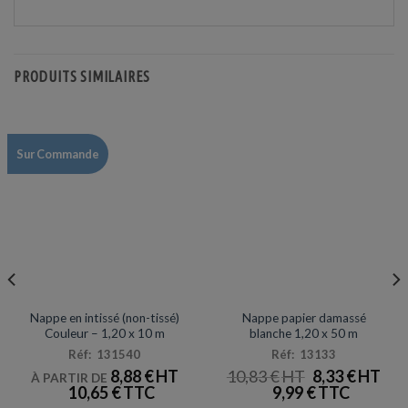
PRODUITS SIMILAIRES
Sur Commande
NAPPES / SET & CHEMIN DE TABLE
NAPPES
Promotion
Nappe en intissé (non-tissé)
Nappe papier damassé
Couleur – 1,20 x 10 m
blanche 1,20 x 50 m
Réf: 131540
Réf: 13133
LE
LE
8,88
€
10,83
€
8,33
€
À PARTIR DE
PRIX
PRI
10,65
€
9,99
€
INITIAL
ACT
ÉTAIT :
EST 