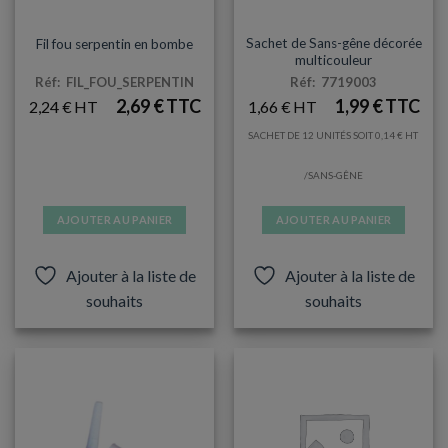
ARTICLES DE FÊTE
COTILLONS
Sachet de Sans-gêne décorée
Fil fou serpentin en bombe
multicouleur
Réf: FIL_FOU_SERPENTIN
Réf: 7719003
2,69
€
1,99
€
2,24
€
1,66
€
SACHET DE 12 UNITÉS SOIT
0,14
€
/SANS-GÊNE
AJOUTER AU PANIER
AJOUTER AU PANIER
Ajouter à la liste de
Ajouter à la liste de
souhaits
souhaits