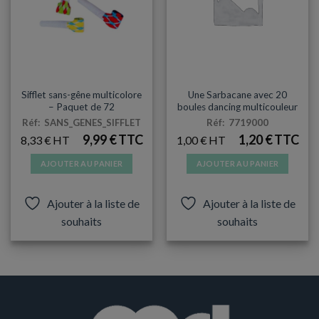
COTILLONS
COTILLONS
Sifflet sans-gêne multicolore
Une Sarbacane avec 20
– Paquet de 72
boules dancing multicouleur
Réf: SANS_GENES_SIFFLET
Réf: 7719000
9,99
€
1,20
€
8,33
€
1,00
€
AJOUTER AU PANIER
AJOUTER AU PANIER
Ajouter à la liste de
Ajouter à la liste de
souhaits
souhaits