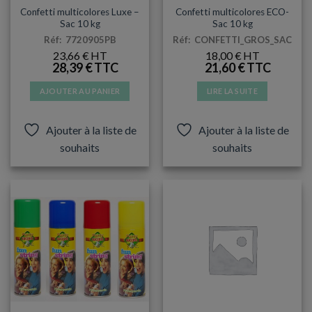
COTILLONS
COTILLONS
Confetti multicolores Luxe –
Confetti multicolores ECO-
Sac 10 kg
Sac 10 kg
Réf: 7720905PB
Réf: CONFETTI_GROS_SAC
23,66
€
18,00
€
28,39
€
21,60
€
AJOUTER AU PANIER
LIRE LA SUITE
Ajouter à la liste de
Ajouter à la liste de
souhaits
souhaits