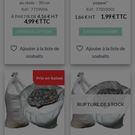
au choix – 30 cm
popper”
Réf: 7719006
Réf: 77030003
4,16
€
1,99
€
1,66
€
À PARTIR DE
4,99
€
CHOIX DES OPTIONS
AJOUTER AU PANIER
Ce
produit
Ajouter à la liste de
Ajouter à la liste de
a
souhaits
souhaits
plusieurs
variations.
Les
options
Prix en baisse
peuvent
être
choisies
sur
RUPTURE DE STOCK
la
page
du
produit