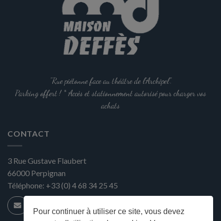
"Rue piétonne face au théâtre de l'Archipel".
Parking offert ! * Accès et stationnement autorisé pour charger vos
achats
CONTACT
3 Rue Gustave Flaubert
66000
Perpignan
Téléphone:
+33 (0) 4 68 34 25 45
Pour continuer à utiliser ce site, vous devez