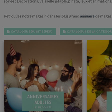
soirée : Décorations, vaisselle jetable, pinata, jeux et animations.
Retrouvez notre magasin dans les plus grand
annuaire
de magasin
CATALOGUE DU SITE (PDF)
CATALOGUE DE LA CATÉGORI
ANNIVERSAIRES
ADULTES
31 PRODUITS