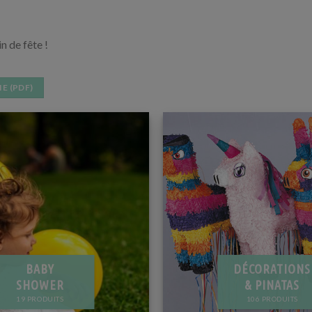
 de fête !
E (PDF)
BABY
DÉCORATIONS
SHOWER
& PINATAS
19 PRODUITS
106 PRODUITS