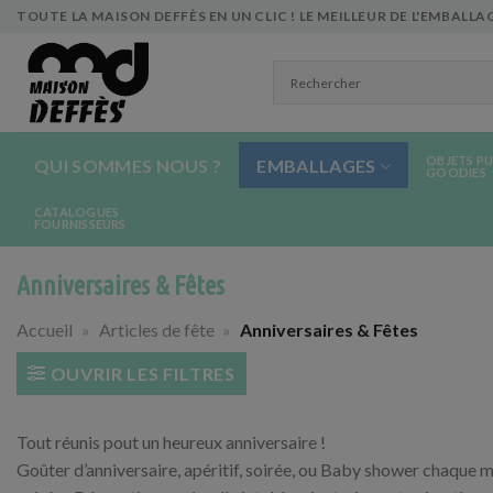
Skip
TOUTE LA MAISON DEFFÈS EN UN CLIC ! LE MEILLEUR DE L'EMBALLAG
to
content
OBJETS PU
QUI SOMMES NOUS ?
EMBALLAGES
GOODIES
CATALOGUES
FOURNISSEURS
Anniversaires & Fêtes
Accueil
»
Articles de fête
»
Anniversaires & Fêtes
OUVRIR LES FILTRES
Tout réunis pout un heureux anniversaire !
Goûter d’anniversaire, apéritif, soirée, ou Baby shower chaque 