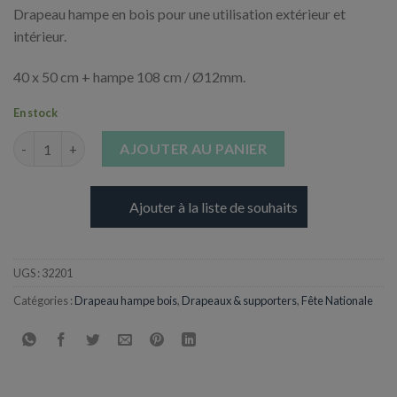
Drapeau hampe en bois pour une utilisation extérieur et
intérieur.
40 x 50 cm + hampe 108 cm / Ø12mm.
En stock
quantité de Drapeau Europe 40 x 50 cm - Hampe en Bois 108 cm
AJOUTER AU PANIER
Ajouter à la liste de souhaits
UGS :
32201
Catégories :
Drapeau hampe bois
,
Drapeaux & supporters
,
Fête Nationale