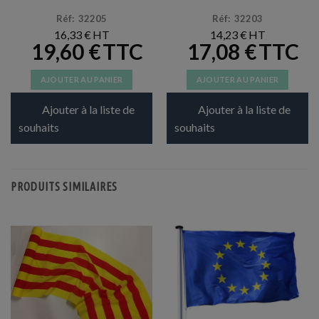
Réf: 32205
Réf: 32203
16,33
€
14,23
€
19,60
€
17,08
€
AJOUTER AU PANIER
AJOUTER AU PANIER
Ajouter à la liste de
Ajouter à la liste de
souhaits
souhaits
PRODUITS SIMILAIRES