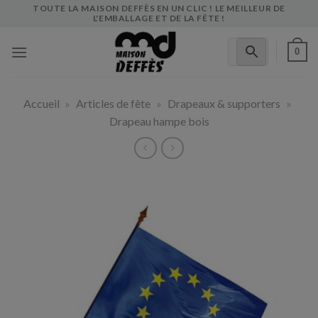
Skip
TOUTE LA MAISON DEFFÈS EN UN CLIC ! LE MEILLEUR DE
L'EMBALLAGE ET DE LA FÊTE !
to
content
0
Accueil
»
Articles de fête
»
Drapeaux & supporters
»
Drapeau hampe bois