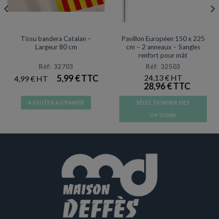
TISSU BANDERA
PAVILLON POUR MAT OU FAÇADE
Tissu bandera Catalan –
Pavillon Européen 150 x 225
Largeur 80 cm
cm – 2 anneaux – Sangles
renfort pour mât
Réf: 32703
Réf: 32503
5,99
€
24,13
€
4,99
€
28,96
€
AJOUTER AU PANIER
SÉLECTIONNER DES
OPTIONS