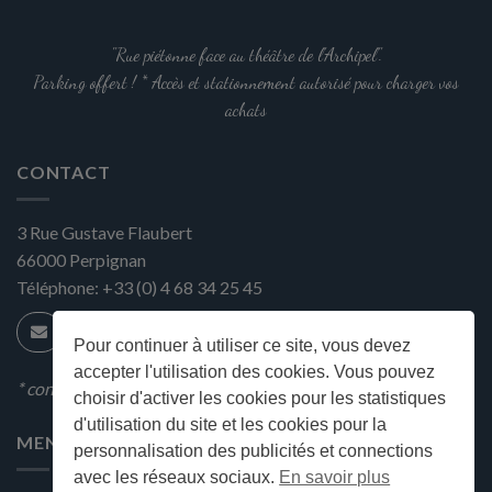
"Rue piétonne face au théâtre de l'Archipel".
Parking offert ! * Accès et stationnement autorisé pour charger vos
achats
CONTACT
3 Rue Gustave Flaubert
66000
Perpignan
Téléphone:
+33 (0) 4 68 34 25 45
Pour continuer à utiliser ce site, vous devez
accepter l'utilisation des cookies. Vous pouvez
* condition en magasin
choisir d'activer les cookies pour les statistiques
d'utilisation du site et les cookies pour la
MENU
personnalisation des publicités et connections
avec les réseaux sociaux.
En savoir plus