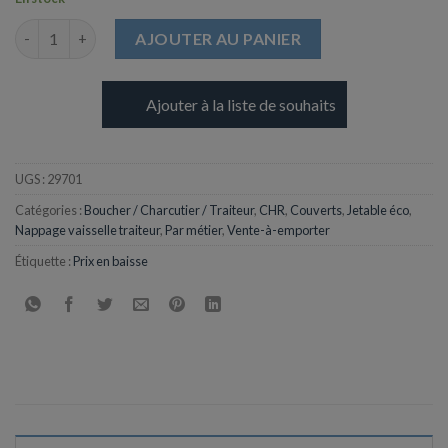
quantité de Agitateur à café en Bois - 140 mm
AJOUTER AU PANIER
Ajouter à la liste de souhaits
UGS :
29701
Catégories :
Boucher / Charcutier / Traiteur
,
CHR
,
Couverts
,
Jetable éco
,
Nappage vaisselle traiteur
,
Par métier
,
Vente-à-emporter
Étiquette :
Prix en baisse