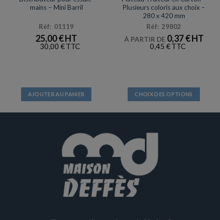
mains – Mini Barril
Plusieurs coloris aux choix –
280 x 420 mm
Réf: 01119
Réf: 29802
25,00
€
0,37
€
À PARTIR DE
30,00
€
0,45
€
AJOUTER AU PANIER
CHOIX DES OPTIONS
Ce
produit
a
plusieurs
variations.
Les
options
peuvent
être
choisies
sur
la