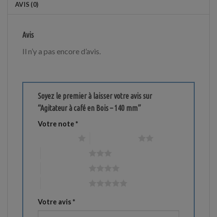
AVIS (0)
Avis
Il n’y a pas encore d’avis.
Soyez le premier à laisser votre avis sur
“Agitateur à café en Bois – 140 mm”
Votre note
*
1 étoile sur 5
2 étoiles sur 5
3 étoiles sur 5
4 étoiles sur 5
5 étoiles sur 5
Votre avis
*