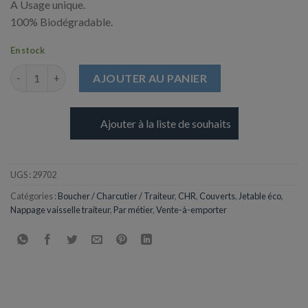
A Usage unique.
100% Biodégradable.
En stock
quantité de Pique à deux dents en Bambou - 90 mm
AJOUTER AU PANIER
Ajouter à la liste de souhaits
UGS :
29702
Catégories :
Boucher / Charcutier / Traiteur
,
CHR
,
Couverts
,
Jetable éco
,
Nappage vaisselle traiteur
,
Par métier
,
Vente-à-emporter