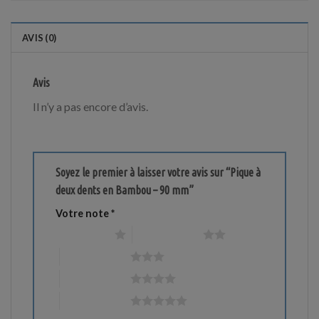
AVIS (0)
Avis
Il n’y a pas encore d’avis.
Soyez le premier à laisser votre avis sur “Pique à
deux dents en Bambou – 90 mm”
Votre note
*
1 étoile sur 5
2 étoiles sur 5
3 étoiles sur 5
4 étoiles sur 5
5 étoiles sur 5