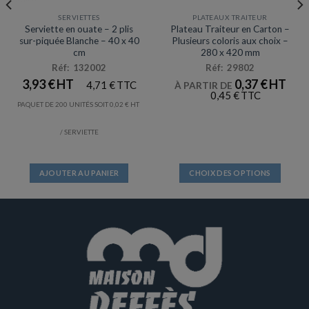
SERVIETTES
PLATEAUX TRAITEUR
Serviette en ouate – 2 plis
Plateau Traiteur en Carton –
sur-piquée Blanche – 40 x 40
Plusieurs coloris aux choix –
cm
280 x 420 mm
Réf: 132002
Réf: 29802
3,93
€
0,37
€
4,71
€
À PARTIR DE
0,45
€
PAQUET DE 200 UNITÉS SOIT
0,02
€
/ SERVIETTE
AJOUTER AU PANIER
CHOIX DES OPTIONS
Ce
produit
a
plusieurs
variations.
Les
options
peuvent
être