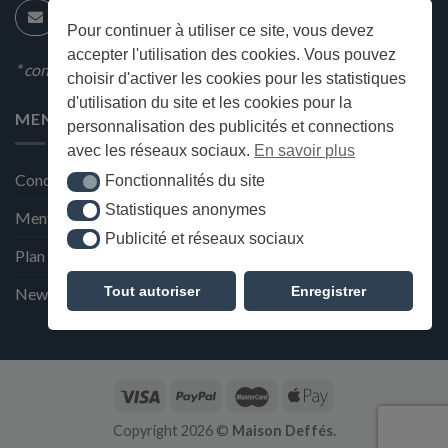
Pour continuer à utiliser ce site, vous devez
accepter l'utilisation des cookies. Vous pouvez
* condition en magasin
choisir d'activer les cookies pour les statistiques
d'utilisation du site et les cookies pour la
MENU
personnalisation des publicités et connections
avec les réseaux sociaux.
En savoir plus
Conditions générales de ventes
Fonctionnalités du site
Fonctionnalités du site
Statistiques anonymes
Statistiques anonymes
Mentions Légales et Politique de confidentialité
Publicité et réseaux sociaux
Publicité et réseaux sociaux
Plan du site
Tout autoriser
Enregistrer
Newsletter de la Maison Deffès
Copyright 2026 ©
Maison Deffés.