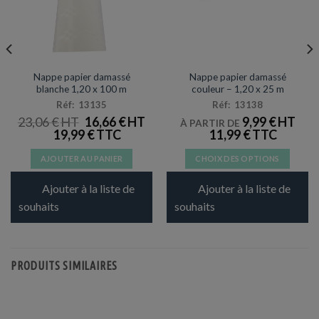
NAPPES
NAPPES
Nappe papier damassé
Nappe papier damassé
blanche 1,20 x 100 m
couleur – 1,20 x 25 m
Réf: 13135
Réf: 13138
LE
LE
23,06
€
16,66
€
9,99
€
À PARTIR DE
PRIX
PRIX
19,99
€
11,99
€
INITIAL
ACTUEL
ÉTAIT :
EST :
23,06 €.
16,66 €.
AJOUTER AU PANIER
CHOIX DES OPTIONS
Ce
Ajouter à la liste de
Ajouter à la liste de
produit
a
souhaits
souhaits
plusieurs
variations.
Les
PRODUITS SIMILAIRES
options
peuvent
être
choisies