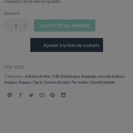
couleurs de la même qualité.
En stock
quantité de Nappe en intissé blanche - 1,20 m x 50 m
AJOUTER AU PANIER
Ajouter à la liste de souhaits
UGS :
13152
Catégories :
Articles de fête
,
CHR
,
Emballages
,
Nappage vaisselle traiteur
,
Nappes
,
Nappes / Set & Chemin de table
,
Par métier
,
Vaiselle jetable