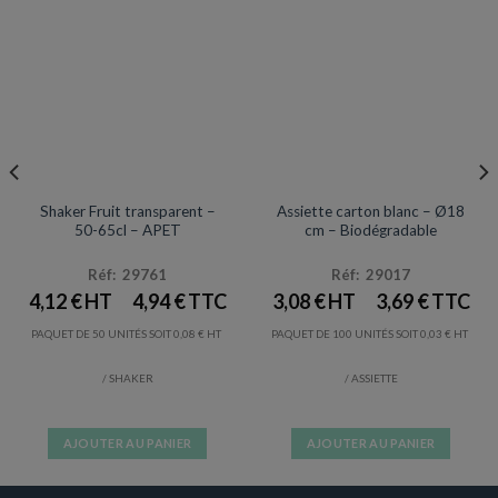
sur
la
page
du
produit
VERRES / GOBELETS
ASSIETTES
Prix en baisse
Prix en baisse
Shaker Fruit transparent –
Assiette carton blanc – Ø18
50-65cl – APET
cm – Biodégradable
Réf: 29761
Réf: 29017
4,12
€
4,94
€
3,08
€
3,69
€
PAQUET DE 50 UNITÉS SOIT
0,08
€
PAQUET DE 100 UNITÉS SOIT
0,03
€
/ SHAKER
/ ASSIETTE
AJOUTER AU PANIER
AJOUTER AU PANIER