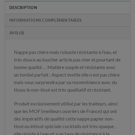
DESCRIPTION
INFORMATIONS COMPLÉMENTAIRES
AVIS (0)
Nappe pas chère mais robuste résistante à l’eau, et
très douce au toucher article pas cher et pourtant de
bonne qualité … Matière souple et résistante avec
un tombé parfait : Aspect textile elle n est pas chère
mais vous surprendra par sa ressemblance avec du
tissus le non-tissé est très qualitatif et résistant.
Produit exclusivement utilisé par les traiteurs, ainsi
que les MOF (meilleurs ouvriers de France) qui ont
des impératifs de qualité cette nappe papier non-
tissé ou intissé spéciale cocktails est très opaque ,
elle résiste à l eau et a un taux de résistance à la