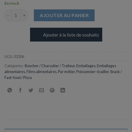
En stock
quantité de Aluminium Professionnel avec Boite distributrice - 
AJOUTER AU PANIER
Ajouter à la liste de souhaits
UGS :
02306
Catégories :
Boucher / Charcutier / Traiteur
,
Emballages
,
Emballages
alimentaires
,
Films alimentaires
,
Par métier
,
Poissonnier-écailler
,
Snack /
Fast-food / Pizza