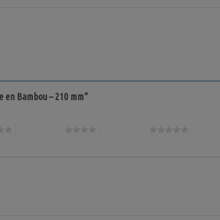
ette en Bambou – 210 mm”
4 étoiles sur 5
5 étoiles sur 5