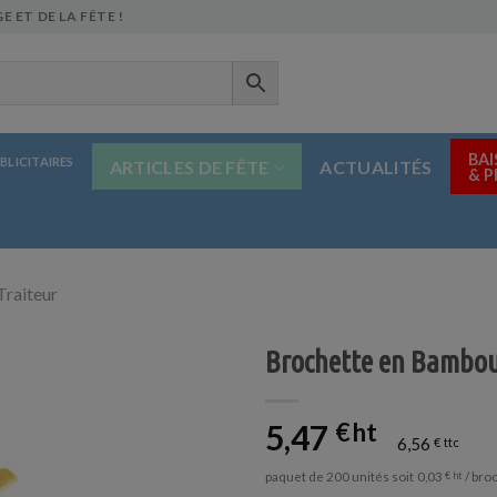
E ET DE LA FÊTE !
BAI
BLICITAIRES
ARTICLES DE FÊTE
ACTUALITÉS
& 
Traiteur
Brochette en Bambo
5,47
€
6,56
€
paquet de 200 unités soit
/ bro
0,03
€