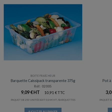
BOITE FRAÎCHEUR
Barquette Caissipack transparente 375g
Pot à
Réf: 02005
9,09
€
3,
10,91
€
PAQUET DE 250 UNITÉS SOIT
0,04
€
/BARQUETTES
PAQUET DE
AJOUTER AU PANIER