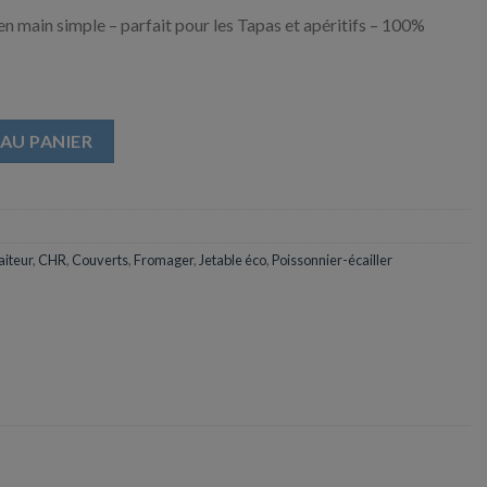
n main simple – parfait pour les Tapas et apéritifs – 100%
bou - 210 mm
AU PANIER
aiteur
,
CHR
,
Couverts
,
Fromager
,
Jetable éco
,
Poissonnier-écailler