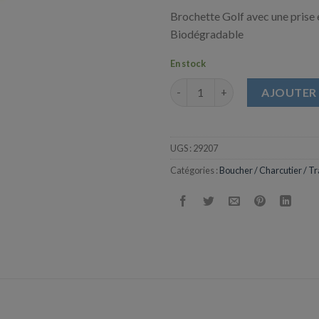
Brochette Golf avec une prise e
Biodégradable
En stock
quantité de Brochette en Bam
AJOUTER 
UGS :
29207
Catégories :
Boucher / Charcutier / Tr