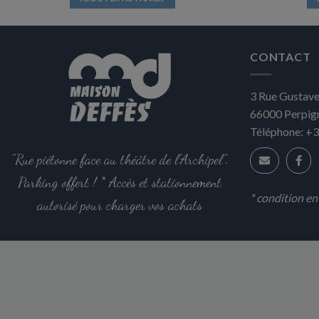
CONTACT
3 Rue Gustave
66000
Perpig
Téléphone:
+3
"Rue piétonne face au théâtre de l'Archipel".
Parking offert ! * Accès et stationnement
* condition e
autorisé pour charger vos achats