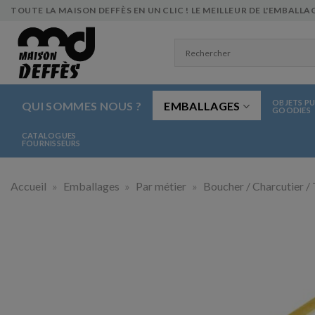
Skip
TOUTE LA MAISON DEFFÈS EN UN CLIC ! LE MEILLEUR DE L'EMBALLAG
to
content
OBJETS PU
QUI SOMMES NOUS ?
EMBALLAGES
GOODIES
CATALOGUES
FOURNISSEURS
Accueil
»
Emballages
»
Par métier
»
Boucher / Charcutier / 