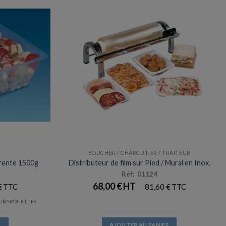
BOUCHER / CHARCUTIER / TRAITEUR
arente 1500g
Distributeur de film sur Pied / Mural en Inox.
Réf: 01124
68,00
€
€
81,60
€
/BARQUETTES
R
AJOUTER AU PANIER