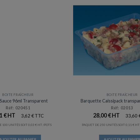
BOITE FRAÎCHEUR
BOITE FRAÎCHEUR
Prix en baisse
 Sauce 96ml Transparent
Barquette Caissipack transp
Réf: 020451
Réf: 02013
01
€
28,00
€
3,62
€
33,60
 100 UNITÉS SOIT
0,03
€
/POTS
PAQUET DE 250 UNITÉS SOIT
0,11
€
AJOUTER AU PANIER
AJOUTER AU PANIE