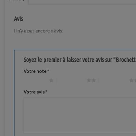
Avis
Il n’y a pas encore d’avis.
Soyez le premier à laisser votre avis sur “Broch
Votre note
*
1 étoile sur 5
2 étoiles sur 5
3 étoiles sur 5
Votre avis
*