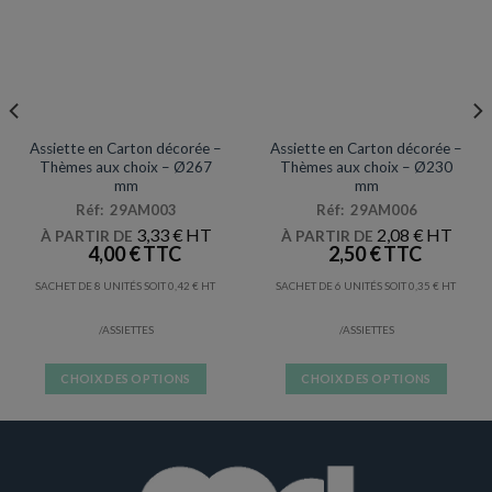
ASSIETTES
ASSIETTES
Assiette en Carton décorée –
Assiette en Carton décorée –
Thèmes aux choix – Ø267
Thèmes aux choix – Ø230
mm
mm
Réf: 29AM003
Réf: 29AM006
3,33
€
2,08
€
À PARTIR DE
À PARTIR DE
4,00
€
2,50
€
SACHET DE 8 UNITÉS SOIT
0,42
€
SACHET DE 6 UNITÉS SOIT
0,35
€
/ASSIETTES
/ASSIETTES
CHOIX DES OPTIONS
CHOIX DES OPTIONS
Ce
Ce
produit
produit
a
a
plusieurs
plusieurs