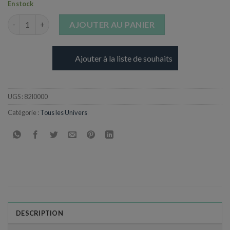
En stock
quantité de Cartes d'invitation - Apprentis sorcier
AJOUTER AU PANIER
Ajouter à la liste de souhaits
UGS :
82I0000
Catégorie :
Tous les Univers
DESCRIPTION