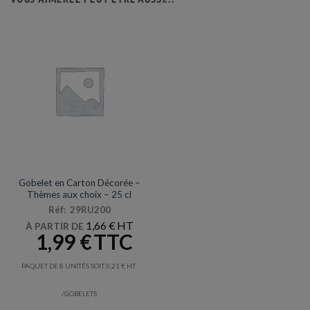
ANNIVERSAIRES & FÊTES
Gobelet en Carton Décorée –
Thèmes aux choix – 25 cl
Réf: 29RU200
1,66
€
À PARTIR DE
1,99
€
PAQUET DE 8 UNITÉS SOIT
0,21
€
/GOBELETS