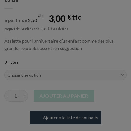
3,00
€
€
à partir de
2,50
paquet de 8 unités soit
/assiettes
0,31
€
Assiette pour l’anniversaire d’un enfant comme des plus
grands – Gobelet assorti en suggestion
Univers
quantité de Assiette en Carton Décorée - Thèmes aux choix - 2
AJOUTER AU PANIER
Ajouter à la liste de souhaits