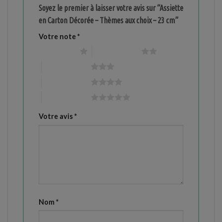
Soyez le premier à laisser votre avis sur “Assiette
en Carton Décorée – Thèmes aux choix – 23 cm”
Votre note
*
1 étoile sur 5
2 étoiles sur 5
3 étoiles sur 5
4 étoiles sur 5
5 étoiles sur 5
Votre avis
*
Nom
*