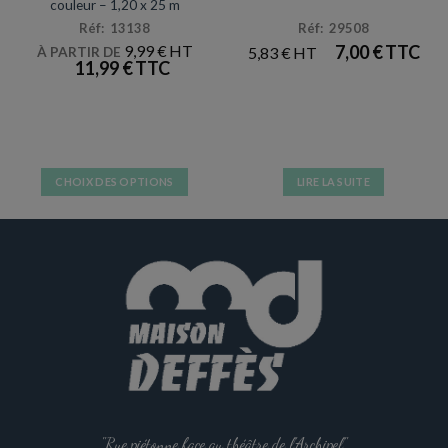
couleur – 1,20 x 25 m
Réf: 13138
Réf: 29508
9,99
€
7,00
€
5,83
€
À PARTIR DE
11,99
€
CHOIX DES OPTIONS
LIRE LA SUITE
Ce
produit
a
plusieurs
variations.
Les
options
peuvent
être
choisies
sur
la
"Rue piétonne face au théâtre de l'Archipel".