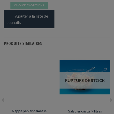
CHOIX DES OPTIONS
Ce
Ajouter à la liste de
produit
a
souhaits
plusieurs
variations.
Les
PRODUITS SIMILAIRES
options
peuvent
être
choisies
sur
la
page
RUPTURE DE STOCK
du
produit
NAPPES
ARTICLES DE FÊTE
Nappe papier damassé
Saladier cristal 9 litres