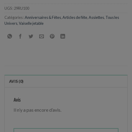
UGS :
29RU100
Catégories :
Anniversaires & Fêtes
,
Articles de fête
,
Assiettes
,
Tous les
Univers
,
Vaiselle jetable
AVIS (0)
Avis
Il n’y a pas encore d’avis.