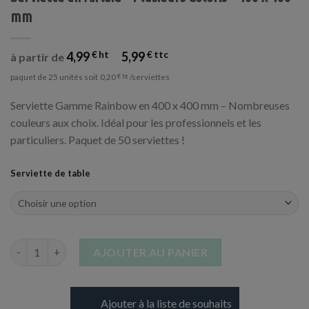
mm
4,99
€
5,99
€
à partir de
paquet de 25 unités soit
/serviettes
0,20
€
Serviette Gamme Rainbow en 400 x 400 mm – Nombreuses
couleurs aux choix. Idéal pour les professionnels et les
particuliers. Paquet de 50 serviettes !
Serviette de table
quantité de Serviette en Airlaid - Plusieurs Coloris - 400 x 400 
AJOUTER AU PANIER
Ajouter à la liste de souhaits