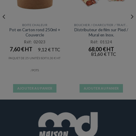
BOITE CHALEUR
BOUCHER / CHARCUTIER / TRAITEUR
Pot en Carton rond 250ml +
Distributeur de film sur Pied /
Couvercle
Mural en Inox.
Réf: 02023
Réf: 01124
7,60
€
68,00
€
9,12
€
81,60
€
PAQUET DE 25 UNITÉS SOIT
0,30
€
/POTS
AJOUTER AU PANIER
AJOUTER AU PANIER