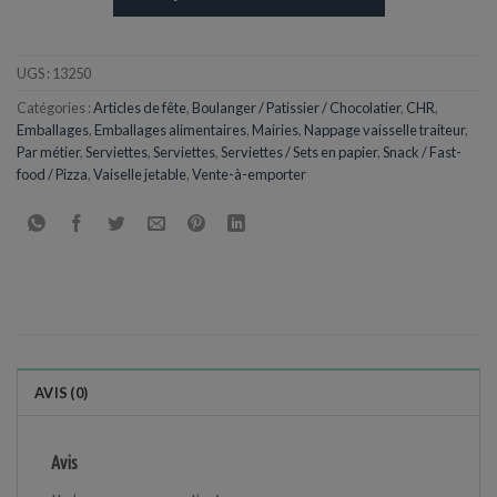
UGS :
13250
Catégories :
Articles de fête
,
Boulanger / Patissier / Chocolatier
,
CHR
,
Emballages
,
Emballages alimentaires
,
Mairies
,
Nappage vaisselle traiteur
,
Par métier
,
Serviettes
,
Serviettes
,
Serviettes / Sets en papier
,
Snack / Fast-
food / Pizza
,
Vaiselle jetable
,
Vente-à-emporter
AVIS (0)
Avis