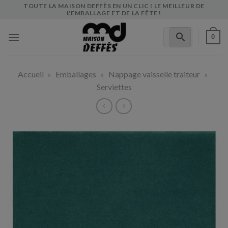
Skip
TOUTE LA MAISON DEFFÈS EN UN CLIC ! LE MEILLEUR DE
L'EMBALLAGE ET DE LA FÊTE !
to
content
0
Accueil
»
Emballages
»
Nappage vaisselle traiteur
»
Serviettes