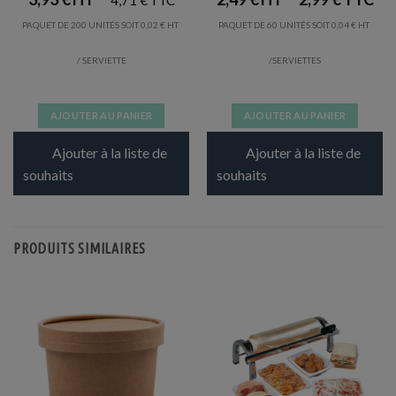
4,71
€
PAQUET DE 200 UNITÉS SOIT
0,02
€
PAQUET DE 60 UNITÉS SOIT
0,04
€
/ SERVIETTE
/SERVIETTES
AJOUTER AU PANIER
AJOUTER AU PANIER
Ajouter à la liste de
Ajouter à la liste de
souhaits
souhaits
PRODUITS SIMILAIRES