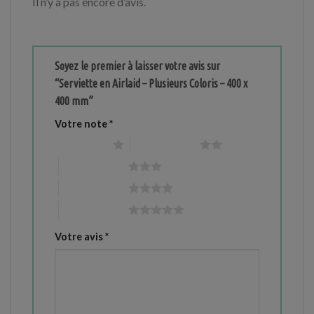
Il n’y a pas encore d’avis.
Soyez le premier à laisser votre avis sur
“Serviette en Airlaid – Plusieurs Coloris – 400 x
400 mm”
Votre note
*
1 étoile sur 5
2 étoiles sur 5
3 étoiles sur 5
4 étoiles sur 5
5 étoiles sur 5
Votre avis
*