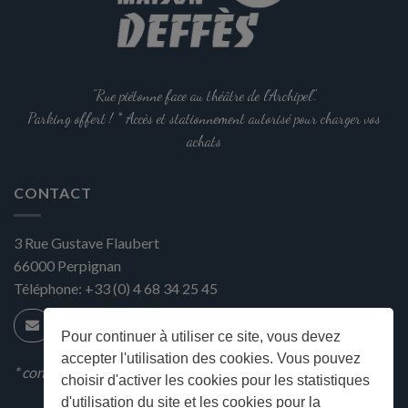
"Rue piétonne face au théâtre de l'Archipel".
Parking offert ! * Accès et stationnement autorisé pour charger vos
achats
CONTACT
3 Rue Gustave Flaubert
66000
Perpignan
Téléphone:
+33 (0) 4 68 34 25 45
Pour continuer à utiliser ce site, vous devez
accepter l'utilisation des cookies. Vous pouvez
* condition en magasin
choisir d'activer les cookies pour les statistiques
d'utilisation du site et les cookies pour la