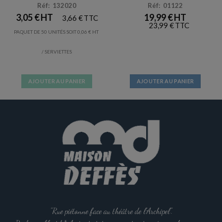
Réf: 132020
Réf: 01122
3,05
€
19,99
€
3,66
€
23,99
€
PAQUET DE 50 UNITÉS SOIT
0,06
€
/ SERVIETTES
AJOUTER AU PANIER
AJOUTER AU PANIER
"Rue piétonne face au théâtre de l'Archipel".