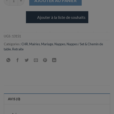
AJOUTER AU PANIER
Ajouter à la liste de souhaits
UGS :
13151
Catégories :
CHR
,
Mairies
,
Mariage
,
Nappes
,
Nappes / Set & Chemin de
table
,
Retraite
AVIS (0)