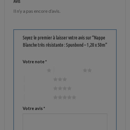
Avis
Il n’y a pas encore d’avis.
Soyez le premier à laisser votre avis sur “Nappe
Blanche très résistante : Spunbond – 1,20 x 50m”
Votre note
*
1 étoile sur 5
2 étoiles sur 5
3 étoiles sur 5
4 étoiles sur 5
5 étoiles sur 5
Votre avis
*