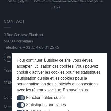
Parking offert ! * Accès et stationnement autorisé pour charger vos
achats
CONTACT
3 Rue Gustave Flaubert
66000
Perpignan
Téléphone:
+33 (0) 4 68 34 25 45
Pour continuer à utiliser ce site, vous devez
accepter l'utilisation des cookies. Vous pouvez
* condition en magasin
choisir d'activer les cookies pour les statistiques
d'utilisation du site et les cookies pour la
MENU
personnalisation des publicités et connections
avec les réseaux sociaux.
En savoir plus
Conditions générales de ventes
Fonctionnalités du site
Fonctionnalités du site
Statistiques anonymes
Statistiques anonymes
Mentions Légales et Politique de confidentialité