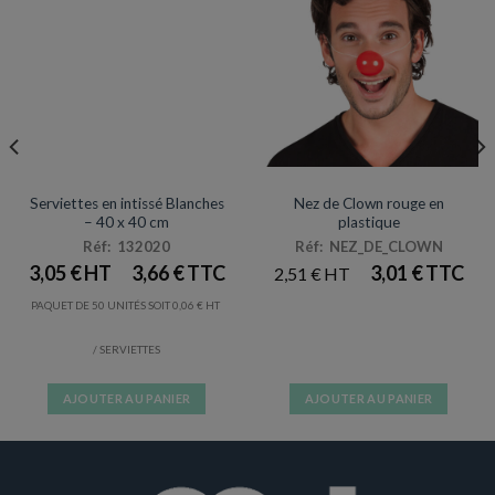
SERVIETTES
ACCESSOIRES DE DÉGUISEMENTS
Prix en baisse
Serviettes en intissé Blanches
Nez de Clown rouge en
– 40 x 40 cm
plastique
Réf: 132020
Réf: NEZ_DE_CLOWN
3,05
€
3,66
€
3,01
€
2,51
€
PAQUET DE 50 UNITÉS SOIT
0,06
€
/ SERVIETTES
AJOUTER AU PANIER
AJOUTER AU PANIER