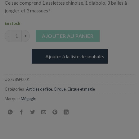
Ce sac comprend 1 assiettes chinoise, 1 diabolo, 3 balles à
jongler, et 3 massues !
En stock
quantité de Kit de Jonglerie Arlette Gruss
AJOUTER AU PANIER
Ajouter à la liste de souhaits
UGS :
85P0001
Catégories :
Articles de fête
,
Cirque
,
Cirque et magie
Marque :
Mégagic