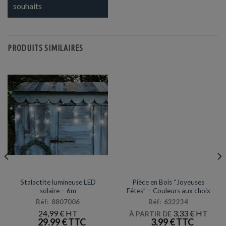
a
souhaits
plusieurs
variations.
Les
PRODUITS SIMILAIRES
options
peuvent
être
choisies
sur
la
page
du
produit
NOËL
DÉCORATIONS & PINATAS
Stalactite lumineuse LED
Pièce en Bois “Joyeuses
solaire – 6m
Fêtes” – Couleurs aux choix
Réf: 8807006
Réf: 632234
24,99
€
3,33
€
À PARTIR DE
29,99
€
3,99
€