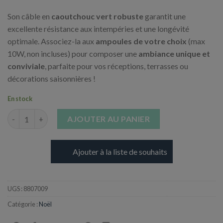
Son câble en
caoutchouc vert robuste
garantit une
excellente résistance aux intempéries et une longévité
optimale. Associez-la aux
ampoules de votre choix
(max
10W, non incluses) pour composer une
ambiance unique et
conviviale
, parfaite pour vos réceptions, terrasses ou
décorations saisonnières !
En stock
quantité de Guirlande extérieure - 9m
AJOUTER AU PANIER
Ajouter à la liste de souhaits
UGS :
8807009
Catégorie :
Noël