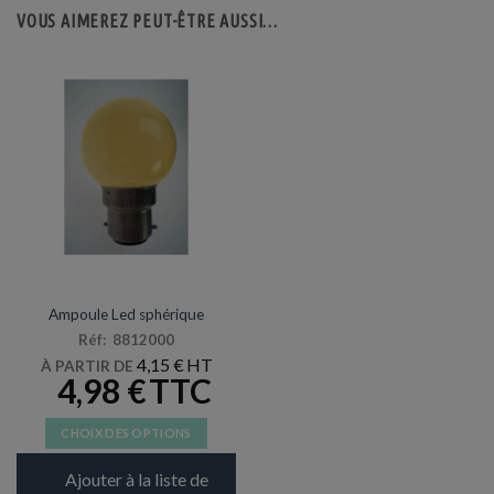
VOUS AIMEREZ PEUT-ÊTRE AUSSI…
NOËL
Ampoule Led sphérique
Réf: 8812000
4,15
€
À PARTIR DE
4,98
€
CHOIX DES OPTIONS
Ce
Ajouter à la liste de
produit