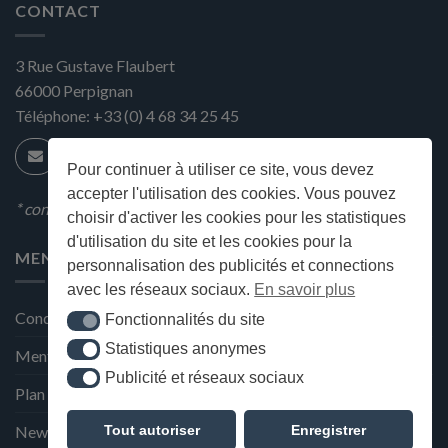
CONTACT
3 Rue Gustave Flaubert
66000
Perpignan
Téléphone:
+33 (0) 4 68 34 25 45
Pour continuer à utiliser ce site, vous devez
accepter l'utilisation des cookies. Vous pouvez
* condition en magasin
choisir d'activer les cookies pour les statistiques
d'utilisation du site et les cookies pour la
MENU
personnalisation des publicités et connections
avec les réseaux sociaux.
En savoir plus
Conditions générales de ventes
Fonctionnalités du site
Fonctionnalités du site
Statistiques anonymes
Statistiques anonymes
Mentions Légales et Politique de confidentialité
Publicité et réseaux sociaux
Publicité et réseaux sociaux
Plan du site
Tout autoriser
Enregistrer
Newsletter de la Maison Deffès