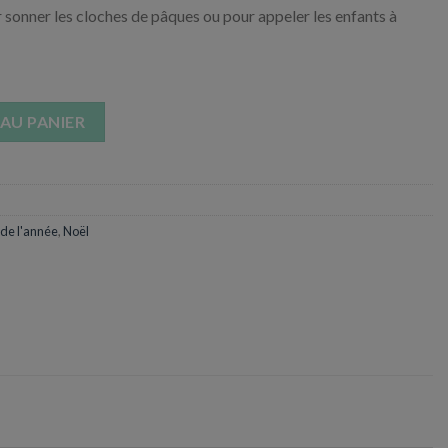
r sonner les cloches de pâques ou pour appeler les enfants à
ère Noël
AU PANIER
 de l'année
,
Noël