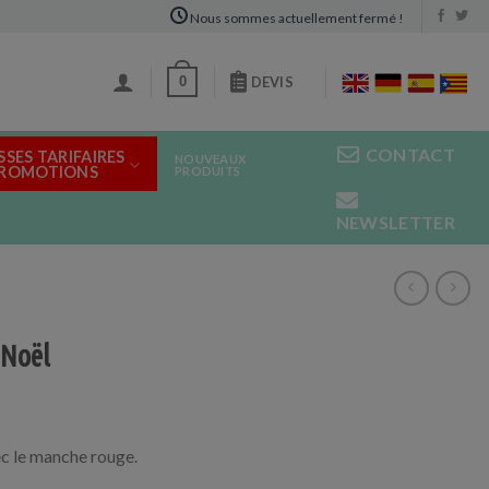
Nous sommes actuellement fermé !
0
DEVIS
CONTACT
SSES TARIFAIRES
NOUVEAUX
PROMOTIONS
PRODUITS
NEWSLETTER
 Noël
c le manche rouge.