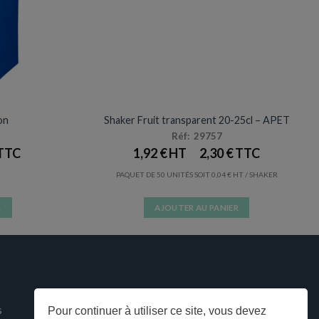
ES
VERRES / GOBELETS
Prix en baisse
on
Shaker Fruit transparent 20-25cl – APET
Réf: 29757
1,92
€
2,30
€
PAQUET DE 50 UNITÉS SOIT
0,04
€
/ SHAKER
R
AJOUTER AU PANIER
s
Pour continuer à utiliser ce site, vous devez