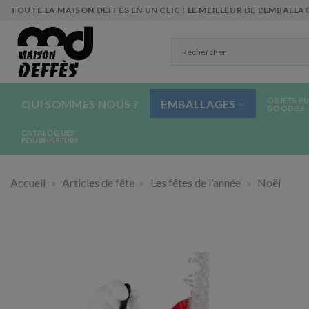
Skip
TOUTE LA MAISON DEFFÈS EN UN CLIC ! LE MEILLEUR DE L'EMBALLAG
to
content
OBJETS PU
QUI SOMMES NOUS ?
EMBALLAGES
GOODIES
CATALOGUES
FOURNISSEURS
Accueil
»
Articles de fête
»
Les fêtes de l'année
»
Noël