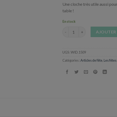
Une cloche très utile aussi pou
table !
En stock
quantité de Cloche en Or du P
AJOUTER 
UGS :
WID.1509
Catégories :
Articles de fête
,
Les fêtes