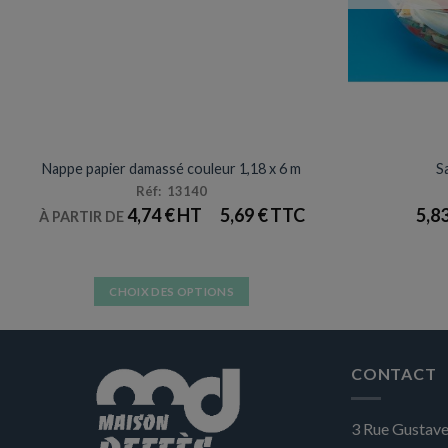
NAPPES
Nappe papier damassé couleur 1,18 x 6 m
Sa
Réf: 13140
4,74
€
5,69
€
5,8
À PARTIR DE
CHOIX DES OPTIONS
Ce
produit
a
CONTACT
plusieurs
variations.
3 Rue Gustave
Les