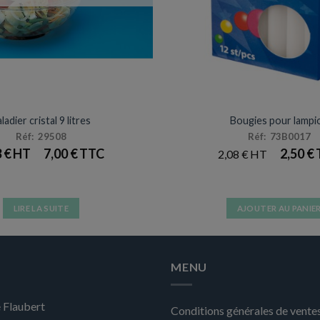
ARTICLES DE FÊTE
ANNIVERSAIRES & FÊT
ladier cristal 9 litres
Bougies pour lampi
Réf: 29508
Réf: 73B0017
3
€
7,00
€
2,50
€
2,08
€
LIRE LA SUITE
AJOUTER AU PANIE
MENU
 Flaubert
Conditions générales de vente