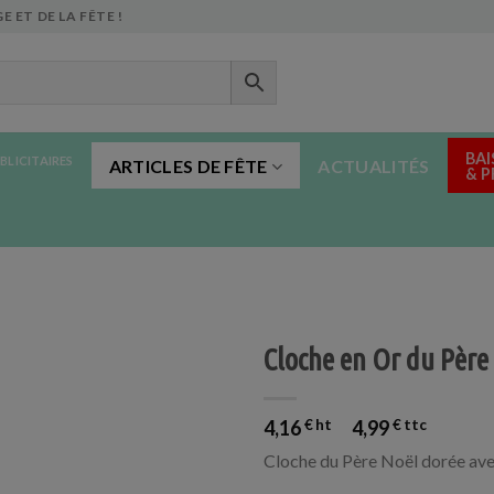
E ET DE LA FÊTE !
BAI
BLICITAIRES
ARTICLES DE FÊTE
ACTUALITÉS
& 
Cloche en Or du Père
4,16
€
4,99
€
Cloche du Père Noël dorée ave