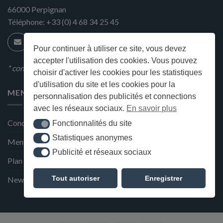
66000
Perpignan
Téléphone:
+33 (0) 4 68 34 25 45
Pour continuer à utiliser ce site, vous devez
accepter l'utilisation des cookies. Vous pouvez
* condition en magasin
choisir d'activer les cookies pour les statistiques
d'utilisation du site et les cookies pour la
MENU
personnalisation des publicités et connections
avec les réseaux sociaux.
En savoir plus
Conditions générales de ventes
Fonctionnalités du site
Fonctionnalités du site
Statistiques anonymes
Statistiques anonymes
Mentions Légales et Politique de confidentialité
Publicité et réseaux sociaux
Publicité et réseaux sociaux
Plan du site
Tout autoriser
Enregistrer
Newsletter de la Maison Deffès