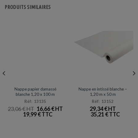
PRODUITS SIMILAIRES
NAPPES
NAPPES / SET & CHEMIN DE TABLE
Promotion
Nappe papier damassé
Nappe en intissé blanche –
blanche 1,20 x 100 m
1,20 m x 50 m
Réf: 13135
Réf: 13152
LE
LE
23,06
€
16,66
€
29,34
€
PRIX
PRIX
19,99
€
35,21
€
INITIAL
ACTUEL
ÉTAIT :
EST :
23,06 €.
16,66 €.