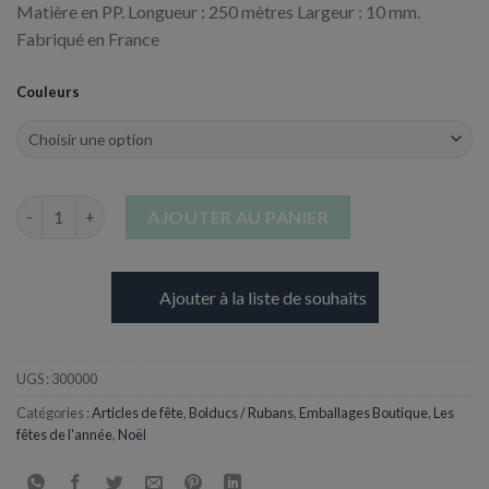
Matière en PP. Longueur : 250 mètres Largeur : 10 mm.
Fabriqué en France
Couleurs
quantité de Bolduc miroir 10 mm x 250 m
AJOUTER AU PANIER
Ajouter à la liste de souhaits
UGS :
300000
Catégories :
Articles de fête
,
Bolducs / Rubans
,
Emballages Boutique
,
Les
fêtes de l'année
,
Noël