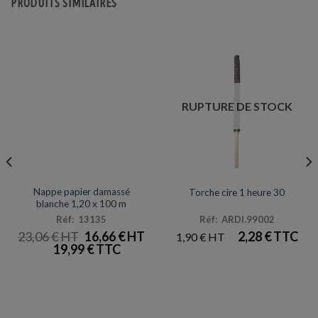
PRODUITS SIMILAIRES
RUPTURE DE STOCK
NAPPES
ANNIVERSAIRES & FÊTES
Promotion
Nappe papier damassé
Torche cire 1 heure 30
blanche 1,20 x 100 m
Réf: 13135
Réf: ARDI.99002
LE
LE
23,06
€
16,66
€
2,28
€
1,90
€
IX
PRIX
PRIX
19,99
€
TUEL
INITIAL
ACTUEL
 :
ÉTAIT :
EST :
3 €.
23,06 €.
16,66 €.