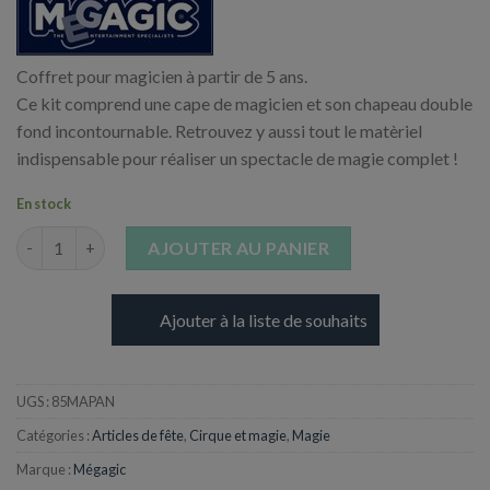
Coffret pour magicien à partir de 5 ans.
Ce kit comprend une cape de magicien et son chapeau double
fond incontournable. Retrouvez y aussi tout le matèriel
indispensable pour réaliser un spectacle de magie complet !
En stock
quantité de Panoplie Magicien - 100 tours + Costume + Chapea
AJOUTER AU PANIER
Ajouter à la liste de souhaits
UGS :
85MAPAN
Catégories :
Articles de fête
,
Cirque et magie
,
Magie
Marque :
Mégagic