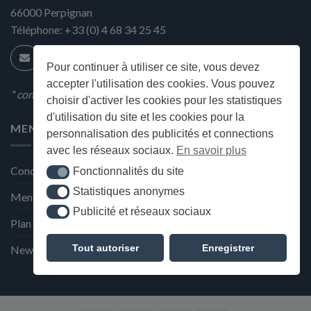
66000
Perpignan
Téléphone:
+33 (0) 4 68 34 25 45
Pour continuer à utiliser ce site, vous devez
accepter l'utilisation des cookies. Vous pouvez
* condition en magasin
choisir d'activer les cookies pour les statistiques
d'utilisation du site et les cookies pour la
MENU
personnalisation des publicités et connections
avec les réseaux sociaux.
En savoir plus
Conditions générales de ventes
Fonctionnalités du site
Fonctionnalités du site
Statistiques anonymes
Statistiques anonymes
Mentions Légales et Politique de confidentialité
Publicité et réseaux sociaux
Publicité et réseaux sociaux
Plan du site
Tout autoriser
Enregistrer
Newsletter de la Maison Deffès