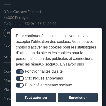
3 Rue Gustave Flaubert
66000
Perpignan
Téléphone:
+33 (0) 4 68 34 25 45
Pour continuer à utiliser ce site, vous devez
accepter l'utilisation des cookies. Vous pouvez
* condition en magasin
choisir d'activer les cookies pour les statistiques
d'utilisation du site et les cookies pour la
MENU
personnalisation des publicités et connections
avec les réseaux sociaux.
En savoir plus
Conditions générales de ventes
Fonctionnalités du site
Fonctionnalités du site
Statistiques anonymes
Statistiques anonymes
Mentions Légales et Politique de confidentialité
Publicité et réseaux sociaux
Publicité et réseaux sociaux
Plan du site
Tout autoriser
Enregistrer
Newsletter de la Maison Deffès