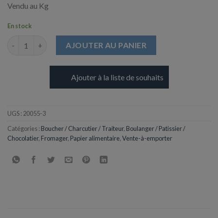
Vendu au Kg
En stock
quantité de Bobine de Papier Kraft Blanchi - 65cm - 50g
AJOUTER AU PANIER
Ajouter à la liste de souhaits
UGS :
20055-3
Catégories :
Boucher / Charcutier / Traiteur
,
Boulanger / Patissier /
Chocolatier
,
Fromager
,
Papier alimentaire
,
Vente-à-emporter