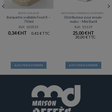
BOITE CHALEUR
MACHINES-APPAREILS-DISTRIBUTEURS
Barquette scellable Food K –
Distributeur pour essuie-
750ml
mains – Mini Barril
Réf: 020533
Réf: 01119
0,34
€
25,00
€
0,41
€
30,00
€
AJOUTER AU PANIER
AJOUTER AU PANIER