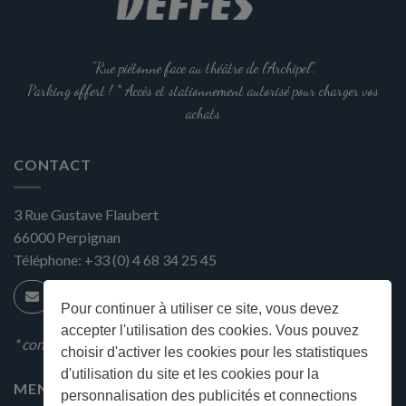
"Rue piétonne face au théâtre de l'Archipel".
Parking offert ! * Accès et stationnement autorisé pour charger vos
achats
CONTACT
3 Rue Gustave Flaubert
66000
Perpignan
Téléphone:
+33 (0) 4 68 34 25 45
Pour continuer à utiliser ce site, vous devez
accepter l'utilisation des cookies. Vous pouvez
* condition en magasin
choisir d'activer les cookies pour les statistiques
d'utilisation du site et les cookies pour la
MENU
personnalisation des publicités et connections