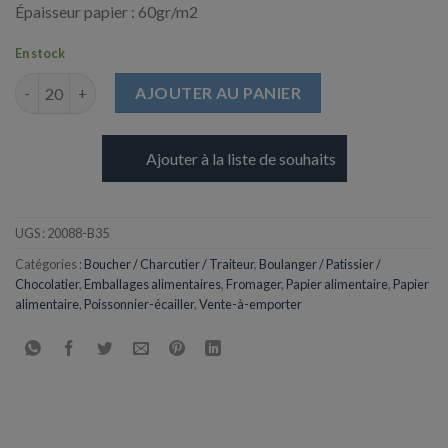
Épaisseur papier : 60gr/m2
En stock
quantité de Papier Thermosoudable Blanc - Bobine 35cm
AJOUTER AU PANIER
Ajouter à la liste de souhaits
UGS :
20088-B35
Catégories :
Boucher / Charcutier / Traiteur
,
Boulanger / Patissier /
Chocolatier
,
Emballages alimentaires
,
Fromager
,
Papier alimentaire
,
Papier
alimentaire
,
Poissonnier-écailler
,
Vente-à-emporter